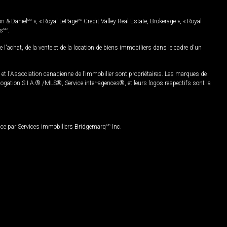
on & Daniel
MD
», « Royal LePage
MD
Credit Valley Real Estate, Brokerage », « Royal
es
MD
.
chat, de la vente et de la location de biens immobiliers dans le cadre d'un
Association canadienne de l’immobilier sont propriétaires. Les marques de
ation S.I.A.® /MLS®, Service inter-agences®, et leurs logos respectifs sont la
nce par Services immobiliers Bridgemarq
MD
Inc.