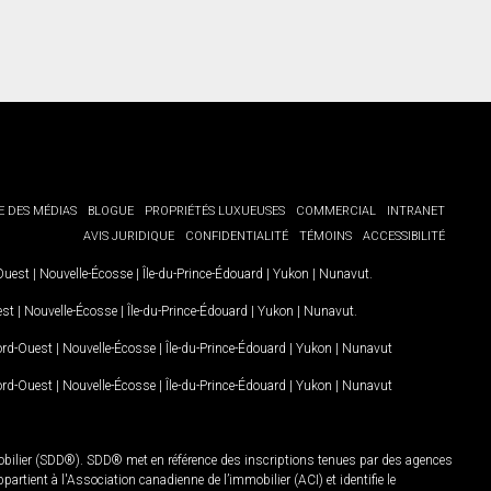
E DES MÉDIAS
BLOGUE
PROPRIÉTÉS LUXUEUSES
COMMERCIAL
INTRANET
AVIS JURIDIQUE
CONFIDENTIALITÉ
TÉMOINS
ACCESSIBILITÉ
-Ouest
|
Nouvelle-Écosse
|
Île-du-Prince-Édouard
|
Yukon
|
Nunavut
.
est
|
Nouvelle-Écosse
|
Île-du-Prince-Édouard
|
Yukon
|
Nunavut
.
Nord-Ouest
|
Nouvelle-Écosse
|
Île-du-Prince-Édouard
|
Yukon
|
Nunavut
Nord-Ouest
|
Nouvelle-Écosse
|
Île-du-Prince-Édouard
|
Yukon
|
Nunavut
mobilier (SDD®). SDD® met en référence des inscriptions tenues par des agences
rtient à l'Association canadienne de l’immobilier (ACI) et identifie le