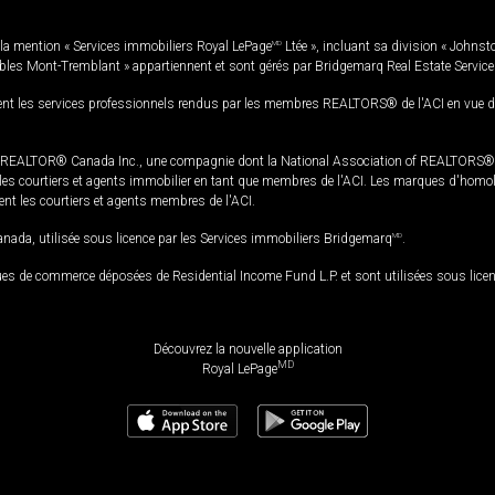
la mention « Services immobiliers Royal LePage
MD
Ltée », incluant sa division « Johnst
bles Mont-Tremblant » appartiennent et sont gérés par Bridgemarq Real Estate Servic
 les services professionnels rendus par les membres REALTORS® de l'ACI en vue de l'a
TOR® Canada Inc., une compagnie dont la National Association of REALTORS® et l'
s courtiers et agents immobilier en tant que membres de l'ACI. Les marques d'homolog
ssent les courtiers et agents membres de l'ACI.
da, utilisée sous licence par les Services immobiliers Bridgemarq
MD
.
s de commerce déposées de Residential Income Fund L.P. et sont utilisées sous lice
Découvrez la nouvelle application
MD
Royal LePage