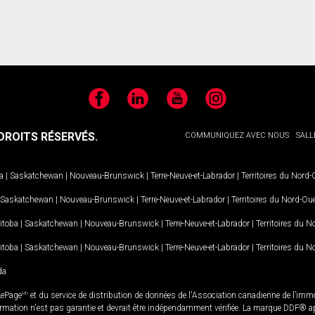
Facebook
LinkedIn
YouTube
Instagram
ROITS RÉSERVÉS.
COMMUNIQUEZ AVEC NOUS
SALL
a
|
Saskatchewan
|
Nouveau-Brunswick
|
Terre-Neuve-et-Labrador
|
Territoires du Nord
Saskatchewan
|
Nouveau-Brunswick
|
Terre-Neuve-et-Labrador
|
Territoires du Nord-Ou
itoba
|
Saskatchewan
|
Nouveau-Brunswick
|
Terre-Neuve-et-Labrador
|
Territoires du 
itoba
|
Saskatchewan
|
Nouveau-Brunswick
|
Terre-Neuve-et-Labrador
|
Territoires du 
da
LePage
MD
et du service de distribution de données de l'Association canadienne de l’im
rmation n'est pas garantie et devrait être indépendamment vérifiée. La marque DDF® appa