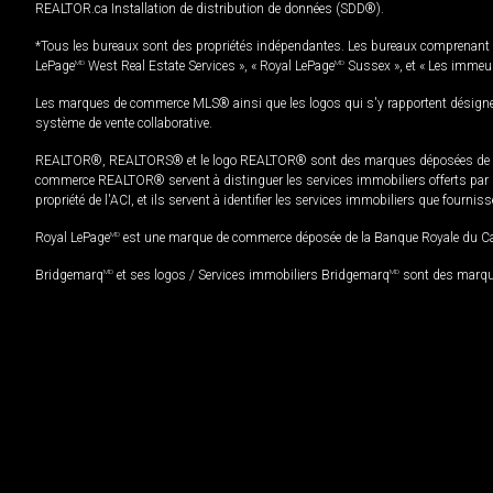
REALTOR.ca Installation de distribution de données (SDD®).
*Tous les bureaux sont des propriétés indépendantes. Les bureaux comprenant 
LePage
MD
West Real Estate Services », « Royal LePage
MD
Sussex », et « Les immeu
Les marques de commerce MLS® ainsi que les logos qui s'y rapportent désignent
système de vente collaborative.
REALTOR®, REALTORS® et le logo REALTOR® sont des marques déposées de REAL
commerce REALTOR® servent à distinguer les services immobiliers offerts par le
propriété de l'ACI, et ils servent à identifier les services immobiliers que fourni
Royal LePage
MD
est une marque de commerce déposée de la Banque Royale du Cana
Bridgemarq
MD
et ses logos / Services immobiliers Bridgemarq
MD
sont des marque