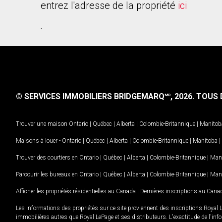
entrez l'adresse de la propriété
ici
.
© SERVICES IMMOBILIERS BRIDGEMARQ
, 2026.
TOUS D
MD
Trouver une maison
Ontario
|
Québec
|
Alberta
|
Colombie-Britannique
|
Manitob
Maisons à louer -
Ontario
|
Québec
|
Alberta
|
Colombie-Britannique
|
Manitoba
|
Trouver des courtiers en
Ontario
|
Québec
|
Alberta
|
Colombie-Britannique
|
Man
Parcourir les bureaux en
Ontario
|
Québec
|
Alberta
|
Colombie-Britannique
|
Man
Afficher les propriétés résidentielles au Canada
|
Dernières inscriptions au Cana
Les informations des propriétés sur ce site proviennent des inscriptions Royal 
immobilières autres que Royal LePage et ses distributeurs. L'exactitude de l'info