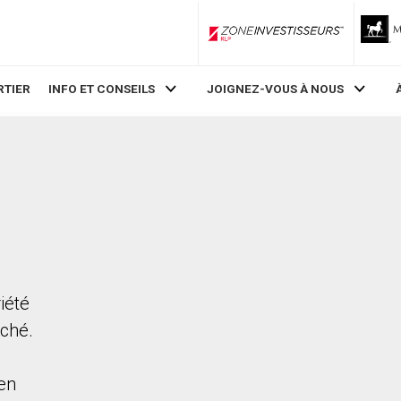
ZoneInvestisseurs RLP
RTIER
INFO ET CONSEILS
JOIGNEZ-VOUS À NOUS
iété
rché.
en