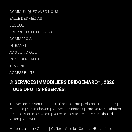
COMMUNIQUEZ AVEC NOUS
SALLE DES MÉDIAS
BLOGUE
PROPRIÉTÉS LUXUEUSES
COMMERCIAL
INTRANET
AVIS JURIDIQUE
CONFIDENTIALITÉ
TÉMOINS
ACCESSIBILITÉ
© SERVICES IMMOBILIERS BRIDGEMARQ
, 2026.
MD
TOUS DROITS RÉSERVÉS.
Trouver une maison
Ontario
|
Québec
|
Alberta
|
Colombie-Britannique
|
Manitoba
|
Saskatchewan
|
Nouveau-Brunswick
|
Terre-Neuve-et-Labrador
|
Territoires du Nord-Ouest
|
Nouvelle-Écosse
|
Île-du-Prince-Édouard
|
Yukon
|
Nunavut
.
Maisons à louer -
Ontario
|
Québec
|
Alberta
|
Colombie-Britannique
|