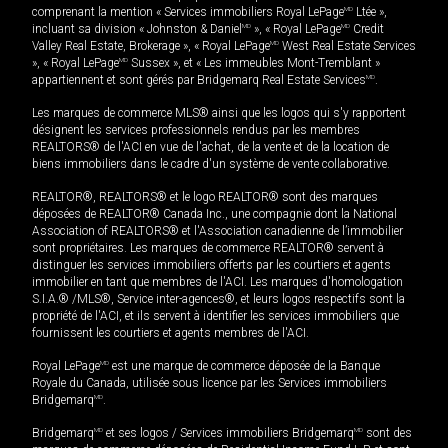
comprenant la mention « Services immobiliers Royal LePage
MD
Ltée »,
incluant sa division « Johnston & Daniel
MD
», « Royal LePage
MD
Credit
Valley Real Estate, Brokerage », « Royal LePage
MD
West Real Estate Services
», « Royal LePage
MD
Sussex », et « Les immeubles Mont-Tremblant »
appartiennent et sont gérés par Bridgemarq Real Estate Services
MD
.
Les marques de commerce MLS® ainsi que les logos qui s'y rapportent
désignent les services professionnels rendus par les membres
REALTORS® de l'ACI en vue de l'achat, de la vente et de la location de
biens immobiliers dans le cadre d'un système de vente collaborative.
REALTOR®, REALTORS® et le logo REALTOR® sont des marques
déposées de REALTOR® Canada Inc., une compagnie dont la National
Association of REALTORS® et l'Association canadienne de l’immobilier
sont propriétaires. Les marques de commerce REALTOR® servent à
distinguer les services immobiliers offerts par les courtiers et agents
immobilier en tant que membres de l'ACI. Les marques d'homologation
S.I.A.® /MLS®, Service inter-agences®, et leurs logos respectifs sont la
propriété de l'ACI, et ils servent à identifier les services immobiliers que
fournissent les courtiers et agents membres de l'ACI.
Royal LePage
MD
est une marque de commerce déposée de la Banque
Royale du Canada, utilisée sous licence par les Services immobiliers
Bridgemarq
MD
.
Bridgemarq
MD
et ses logos / Services immobiliers Bridgemarq
MD
sont des