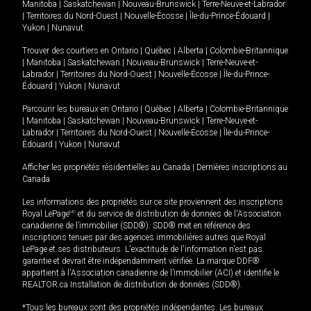
Manitoba
|
Saskatchewan
|
Nouveau-Brunswick
|
Terre-Neuve-et-Labrador
|
Territoires du Nord-Ouest
|
Nouvelle-Écosse
|
Île-du-Prince-Édouard
|
Yukon
|
Nunavut
.
Trouver des courtiers en
Ontario
|
Québec
|
Alberta
|
Colombie-Britannique
|
Manitoba
|
Saskatchewan
|
Nouveau-Brunswick
|
Terre-Neuve-et-
Labrador
|
Territoires du Nord-Ouest
|
Nouvelle-Écosse
|
Île-du-Prince-
Édouard
|
Yukon
|
Nunavut
Parcourir les bureaux en
Ontario
|
Québec
|
Alberta
|
Colombie-Britannique
|
Manitoba
|
Saskatchewan
|
Nouveau-Brunswick
|
Terre-Neuve-et-
Labrador
|
Territoires du Nord-Ouest
|
Nouvelle-Écosse
|
Île-du-Prince-
Édouard
|
Yukon
|
Nunavut
Afficher les propriétés résidentielles au Canada
|
Dernières inscriptions au
Canada
Les informations des propriétés sur ce site proviennent des inscriptions
Royal LePage
MD
et du service de distribution de données de l'Association
canadienne de l’immobilier (SDD®). SDD® met en référence des
inscriptions tenues par des agences immobilières autres que Royal
LePage et ses distributeurs. L'exactitude de l'information n'est pas
garantie et devrait être indépendamment vérifiée. La marque DDF®
appartient à l'Association canadienne de l’immobilier (ACI) et identifie le
REALTOR.ca Installation de distribution de données (SDD®).
*Tous les bureaux sont des propriétés indépendantes. Les bureaux