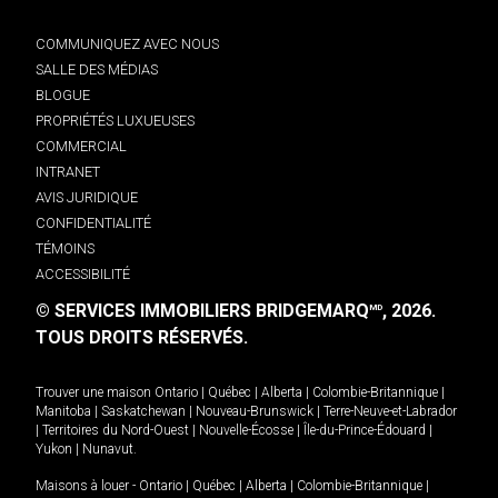
COMMUNIQUEZ AVEC NOUS
SALLE DES MÉDIAS
BLOGUE
PROPRIÉTÉS LUXUEUSES
COMMERCIAL
INTRANET
AVIS JURIDIQUE
CONFIDENTIALITÉ
TÉMOINS
ACCESSIBILITÉ
© SERVICES IMMOBILIERS BRIDGEMARQ
, 2026.
MD
TOUS DROITS RÉSERVÉS.
Trouver une maison
Ontario
|
Québec
|
Alberta
|
Colombie-Britannique
|
Manitoba
|
Saskatchewan
|
Nouveau-Brunswick
|
Terre-Neuve-et-Labrador
|
Territoires du Nord-Ouest
|
Nouvelle-Écosse
|
Île-du-Prince-Édouard
|
Yukon
|
Nunavut
.
Maisons à louer -
Ontario
|
Québec
|
Alberta
|
Colombie-Britannique
|