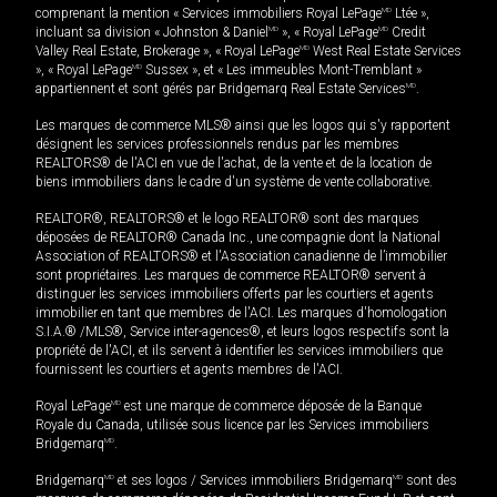
comprenant la mention « Services immobiliers Royal LePage
MD
Ltée »,
incluant sa division « Johnston & Daniel
MD
», « Royal LePage
MD
Credit
Valley Real Estate, Brokerage », « Royal LePage
MD
West Real Estate Services
», « Royal LePage
MD
Sussex », et « Les immeubles Mont-Tremblant »
appartiennent et sont gérés par Bridgemarq Real Estate Services
MD
.
Les marques de commerce MLS® ainsi que les logos qui s'y rapportent
désignent les services professionnels rendus par les membres
REALTORS® de l'ACI en vue de l'achat, de la vente et de la location de
biens immobiliers dans le cadre d'un système de vente collaborative.
REALTOR®, REALTORS® et le logo REALTOR® sont des marques
déposées de REALTOR® Canada Inc., une compagnie dont la National
Association of REALTORS® et l'Association canadienne de l’immobilier
sont propriétaires. Les marques de commerce REALTOR® servent à
distinguer les services immobiliers offerts par les courtiers et agents
immobilier en tant que membres de l'ACI. Les marques d'homologation
S.I.A.® /MLS®, Service inter-agences®, et leurs logos respectifs sont la
propriété de l'ACI, et ils servent à identifier les services immobiliers que
fournissent les courtiers et agents membres de l'ACI.
Royal LePage
MD
est une marque de commerce déposée de la Banque
Royale du Canada, utilisée sous licence par les Services immobiliers
Bridgemarq
MD
.
Bridgemarq
MD
et ses logos / Services immobiliers Bridgemarq
MD
sont des