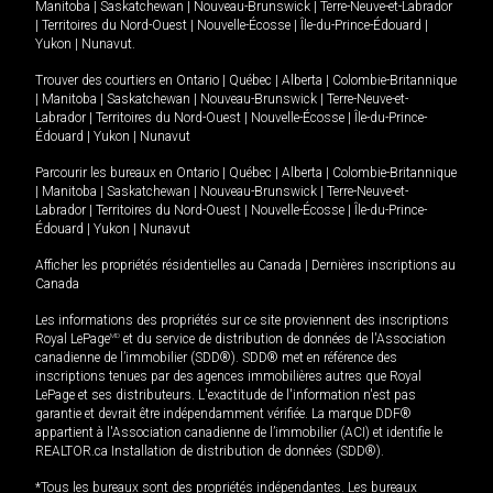
Manitoba
|
Saskatchewan
|
Nouveau-Brunswick
|
Terre-Neuve-et-Labrador
|
Territoires du Nord-Ouest
|
Nouvelle-Écosse
|
Île-du-Prince-Édouard
|
Yukon
|
Nunavut
.
Trouver des courtiers en
Ontario
|
Québec
|
Alberta
|
Colombie-Britannique
|
Manitoba
|
Saskatchewan
|
Nouveau-Brunswick
|
Terre-Neuve-et-
Labrador
|
Territoires du Nord-Ouest
|
Nouvelle-Écosse
|
Île-du-Prince-
Édouard
|
Yukon
|
Nunavut
Parcourir les bureaux en
Ontario
|
Québec
|
Alberta
|
Colombie-Britannique
|
Manitoba
|
Saskatchewan
|
Nouveau-Brunswick
|
Terre-Neuve-et-
Labrador
|
Territoires du Nord-Ouest
|
Nouvelle-Écosse
|
Île-du-Prince-
Édouard
|
Yukon
|
Nunavut
Afficher les propriétés résidentielles au Canada
|
Dernières inscriptions au
Canada
Les informations des propriétés sur ce site proviennent des inscriptions
Royal LePage
MD
et du service de distribution de données de l'Association
canadienne de l’immobilier (SDD®). SDD® met en référence des
inscriptions tenues par des agences immobilières autres que Royal
LePage et ses distributeurs. L'exactitude de l'information n'est pas
garantie et devrait être indépendamment vérifiée. La marque DDF®
appartient à l'Association canadienne de l’immobilier (ACI) et identifie le
REALTOR.ca Installation de distribution de données (SDD®).
*Tous les bureaux sont des propriétés indépendantes. Les bureaux