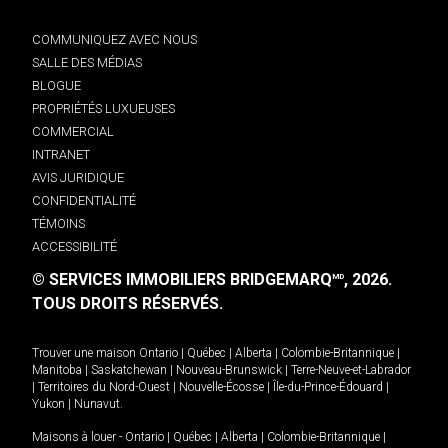
COMMUNIQUEZ AVEC NOUS
SALLE DES MÉDIAS
BLOGUE
PROPRIÉTÉS LUXUEUSES
COMMERCIAL
INTRANET
AVIS JURIDIQUE
CONFIDENTIALITÉ
TÉMOINS
ACCESSIBILITÉ
© SERVICES IMMOBILIERS BRIDGEMARQ
, 2026.
MD
TOUS DROITS RÉSERVÉS.
Trouver une maison
Ontario
|
Québec
|
Alberta
|
Colombie-Britannique
|
Manitoba
|
Saskatchewan
|
Nouveau-Brunswick
|
Terre-Neuve-et-Labrador
|
Territoires du Nord-Ouest
|
Nouvelle-Écosse
|
Île-du-Prince-Édouard
|
Yukon
|
Nunavut
.
Maisons à louer -
Ontario
|
Québec
|
Alberta
|
Colombie-Britannique
|