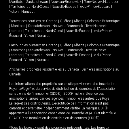
Manitoba
|
Saskatchewan
|
Nouveau-Brunswick
|
Terre-Neuve-et-Labrador
|
Territoires du Nord-Ouest
|
Nouvelle-Écosse
|
Île-du-Prince-Édouard
|
Yukon
|
Nunavut
.
Trouver des courtiers en
Ontario
|
Québec
|
Alberta
|
Colombie-Britannique
|
Manitoba
|
Saskatchewan
|
Nouveau-Brunswick
|
Terre-Neuve-et-
Labrador
|
Territoires du Nord-Ouest
|
Nouvelle-Écosse
|
Île-du-Prince-
Édouard
|
Yukon
|
Nunavut
Parcourir les bureaux en
Ontario
|
Québec
|
Alberta
|
Colombie-Britannique
|
Manitoba
|
Saskatchewan
|
Nouveau-Brunswick
|
Terre-Neuve-et-
Labrador
|
Territoires du Nord-Ouest
|
Nouvelle-Écosse
|
Île-du-Prince-
Édouard
|
Yukon
|
Nunavut
Afficher les propriétés résidentielles au Canada
|
Dernières inscriptions au
Canada
Les informations des propriétés sur ce site proviennent des inscriptions
Royal LePage
MD
et du service de distribution de données de l'Association
canadienne de l’immobilier (SDD®). SDD® met en référence des
inscriptions tenues par des agences immobilières autres que Royal
LePage et ses distributeurs. L'exactitude de l'information n'est pas
garantie et devrait être indépendamment vérifiée. La marque DDF®
appartient à l'Association canadienne de l’immobilier (ACI) et identifie le
REALTOR.ca Installation de distribution de données (SDD®).
*Tous les bureaux sont des propriétés indépendantes. Les bureaux