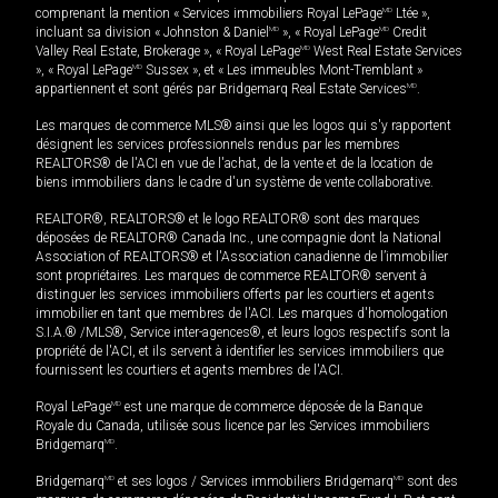
comprenant la mention « Services immobiliers Royal LePage
MD
Ltée »,
incluant sa division « Johnston & Daniel
MD
», « Royal LePage
MD
Credit
Valley Real Estate, Brokerage », « Royal LePage
MD
West Real Estate Services
», « Royal LePage
MD
Sussex », et « Les immeubles Mont-Tremblant »
appartiennent et sont gérés par Bridgemarq Real Estate Services
MD
.
Les marques de commerce MLS® ainsi que les logos qui s'y rapportent
désignent les services professionnels rendus par les membres
REALTORS® de l'ACI en vue de l'achat, de la vente et de la location de
biens immobiliers dans le cadre d'un système de vente collaborative.
REALTOR®, REALTORS® et le logo REALTOR® sont des marques
déposées de REALTOR® Canada Inc., une compagnie dont la National
Association of REALTORS® et l'Association canadienne de l’immobilier
sont propriétaires. Les marques de commerce REALTOR® servent à
distinguer les services immobiliers offerts par les courtiers et agents
immobilier en tant que membres de l'ACI. Les marques d'homologation
S.I.A.® /MLS®, Service inter-agences®, et leurs logos respectifs sont la
propriété de l'ACI, et ils servent à identifier les services immobiliers que
fournissent les courtiers et agents membres de l'ACI.
Royal LePage
MD
est une marque de commerce déposée de la Banque
Royale du Canada, utilisée sous licence par les Services immobiliers
Bridgemarq
MD
.
Bridgemarq
MD
et ses logos / Services immobiliers Bridgemarq
MD
sont des