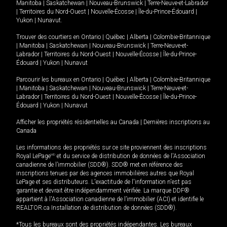
Manitoba
|
Saskatchewan
|
Nouveau-Brunswick
|
Terre-Neuve-et-Labrador
|
Territoires du Nord-Ouest
|
Nouvelle-Écosse
|
Île-du-Prince-Édouard
|
Yukon
|
Nunavut
.
Trouver des courtiers en
Ontario
|
Québec
|
Alberta
|
Colombie-Britannique
|
Manitoba
|
Saskatchewan
|
Nouveau-Brunswick
|
Terre-Neuve-et-
Labrador
|
Territoires du Nord-Ouest
|
Nouvelle-Écosse
|
Île-du-Prince-
Édouard
|
Yukon
|
Nunavut
Parcourir les bureaux en
Ontario
|
Québec
|
Alberta
|
Colombie-Britannique
|
Manitoba
|
Saskatchewan
|
Nouveau-Brunswick
|
Terre-Neuve-et-
Labrador
|
Territoires du Nord-Ouest
|
Nouvelle-Écosse
|
Île-du-Prince-
Édouard
|
Yukon
|
Nunavut
Afficher les propriétés résidentielles au Canada
|
Dernières inscriptions au
Canada
Les informations des propriétés sur ce site proviennent des inscriptions
Royal LePage
MD
et du service de distribution de données de l'Association
canadienne de l’immobilier (SDD®). SDD® met en référence des
inscriptions tenues par des agences immobilières autres que Royal
LePage et ses distributeurs. L'exactitude de l'information n'est pas
garantie et devrait être indépendamment vérifiée. La marque DDF®
appartient à l'Association canadienne de l’immobilier (ACI) et identifie le
REALTOR.ca Installation de distribution de données (SDD®).
*Tous les bureaux sont des propriétés indépendantes. Les bureaux