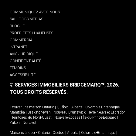
COMMUNIQUEZ AVEC NOUS
SALLE DES MÉDIAS
BLOGUE
PROPRIÉTÉS LUXUEUSES
COMMERCIAL
INTRANET
AVIS JURIDIQUE
CONFIDENTIALITÉ
TÉMOINS
ACCESSIBILITÉ
© SERVICES IMMOBILIERS BRIDGEMARQ
, 2026.
MD
TOUS DROITS RÉSERVÉS.
Trouver une maison
Ontario
|
Québec
|
Alberta
|
Colombie-Britannique
|
Manitoba
|
Saskatchewan
|
Nouveau-Brunswick
|
Terre-Neuve-et-Labrador
|
Territoires du Nord-Ouest
|
Nouvelle-Écosse
|
Île-du-Prince-Édouard
|
Yukon
|
Nunavut
.
Maisons à louer -
Ontario
|
Québec
|
Alberta
|
Colombie-Britannique
|