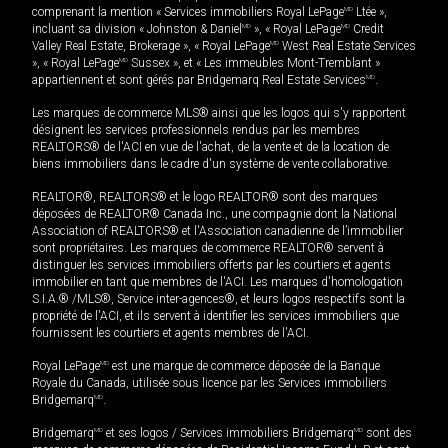
comprenant la mention « Services immobiliers Royal LePage
MD
Ltée »,
incluant sa division « Johnston & Daniel
MD
», « Royal LePage
MD
Credit
Valley Real Estate, Brokerage », « Royal LePage
MD
West Real Estate Services
», « Royal LePage
MD
Sussex », et « Les immeubles Mont-Tremblant »
appartiennent et sont gérés par Bridgemarq Real Estate Services
MD
.
Les marques de commerce MLS® ainsi que les logos qui s'y rapportent
désignent les services professionnels rendus par les membres
REALTORS® de l'ACI en vue de l'achat, de la vente et de la location de
biens immobiliers dans le cadre d'un système de vente collaborative.
REALTOR®, REALTORS® et le logo REALTOR® sont des marques
déposées de REALTOR® Canada Inc., une compagnie dont la National
Association of REALTORS® et l'Association canadienne de l’immobilier
sont propriétaires. Les marques de commerce REALTOR® servent à
distinguer les services immobiliers offerts par les courtiers et agents
immobilier en tant que membres de l'ACI. Les marques d'homologation
S.I.A.® /MLS®, Service inter-agences®, et leurs logos respectifs sont la
propriété de l'ACI, et ils servent à identifier les services immobiliers que
fournissent les courtiers et agents membres de l'ACI.
Royal LePage
MD
est une marque de commerce déposée de la Banque
Royale du Canada, utilisée sous licence par les Services immobiliers
Bridgemarq
MD
.
Bridgemarq
MD
et ses logos / Services immobiliers Bridgemarq
MD
sont des