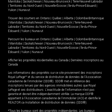
Manitoba
|
Saskatchewan
|
Nouveau-Brunswick
|
Terre-Neuve-et-Labrador
|
Territoires du Nord-Ouest
|
Nouvelle-Écosse
|
Île-du-Prince-Édouard
|
Yukon
|
Nunavut
.
Trouver des courtiers en
Ontario
|
Québec
|
Alberta
|
Colombie-Britannique
|
Manitoba
|
Saskatchewan
|
Nouveau-Brunswick
|
Terre-Neuve-et-
Labrador
|
Territoires du Nord-Ouest
|
Nouvelle-Écosse
|
Île-du-Prince-
Édouard
|
Yukon
|
Nunavut
Parcourir les bureaux en
Ontario
|
Québec
|
Alberta
|
Colombie-Britannique
|
Manitoba
|
Saskatchewan
|
Nouveau-Brunswick
|
Terre-Neuve-et-
Labrador
|
Territoires du Nord-Ouest
|
Nouvelle-Écosse
|
Île-du-Prince-
Édouard
|
Yukon
|
Nunavut
Afficher les propriétés résidentielles au Canada
|
Dernières inscriptions au
Canada
Les informations des propriétés sur ce site proviennent des inscriptions
Royal LePage
MD
et du service de distribution de données de l'Association
canadienne de l’immobilier (SDD®). SDD® met en référence des
inscriptions tenues par des agences immobilières autres que Royal
LePage et ses distributeurs. L'exactitude de l'information n'est pas
garantie et devrait être indépendamment vérifiée. La marque DDF®
appartient à l'Association canadienne de l’immobilier (ACI) et identifie le
REALTOR.ca Installation de distribution de données (SDD®).
*Tous les bureaux sont des propriétés indépendantes. Les bureaux