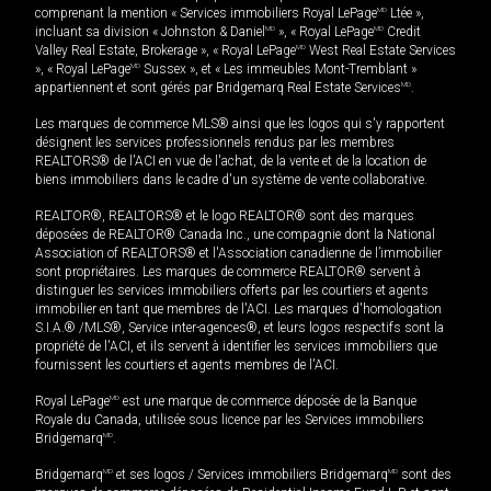
comprenant la mention « Services immobiliers Royal LePage
MD
Ltée »,
incluant sa division « Johnston & Daniel
MD
», « Royal LePage
MD
Credit
Valley Real Estate, Brokerage », « Royal LePage
MD
West Real Estate Services
», « Royal LePage
MD
Sussex », et « Les immeubles Mont-Tremblant »
appartiennent et sont gérés par Bridgemarq Real Estate Services
MD
.
Les marques de commerce MLS® ainsi que les logos qui s'y rapportent
désignent les services professionnels rendus par les membres
REALTORS® de l'ACI en vue de l'achat, de la vente et de la location de
biens immobiliers dans le cadre d'un système de vente collaborative.
REALTOR®, REALTORS® et le logo REALTOR® sont des marques
déposées de REALTOR® Canada Inc., une compagnie dont la National
Association of REALTORS® et l'Association canadienne de l’immobilier
sont propriétaires. Les marques de commerce REALTOR® servent à
distinguer les services immobiliers offerts par les courtiers et agents
immobilier en tant que membres de l'ACI. Les marques d'homologation
S.I.A.® /MLS®, Service inter-agences®, et leurs logos respectifs sont la
propriété de l'ACI, et ils servent à identifier les services immobiliers que
fournissent les courtiers et agents membres de l'ACI.
Royal LePage
MD
est une marque de commerce déposée de la Banque
Royale du Canada, utilisée sous licence par les Services immobiliers
Bridgemarq
MD
.
Bridgemarq
MD
et ses logos / Services immobiliers Bridgemarq
MD
sont des