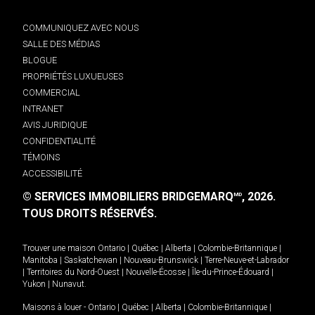
COMMUNIQUEZ AVEC NOUS
SALLE DES MÉDIAS
BLOGUE
PROPRIÉTÉS LUXUEUSES
COMMERCIAL
INTRANET
AVIS JURIDIQUE
CONFIDENTIALITÉ
TÉMOINS
ACCESSIBILITÉ
© SERVICES IMMOBILIERS BRIDGEMARQ
, 2026.
MD
TOUS DROITS RÉSERVÉS.
Trouver une maison
Ontario
|
Québec
|
Alberta
|
Colombie-Britannique
|
Manitoba
|
Saskatchewan
|
Nouveau-Brunswick
|
Terre-Neuve-et-Labrador
|
Territoires du Nord-Ouest
|
Nouvelle-Écosse
|
Île-du-Prince-Édouard
|
Yukon
|
Nunavut
.
Maisons à louer -
Ontario
|
Québec
|
Alberta
|
Colombie-Britannique
|