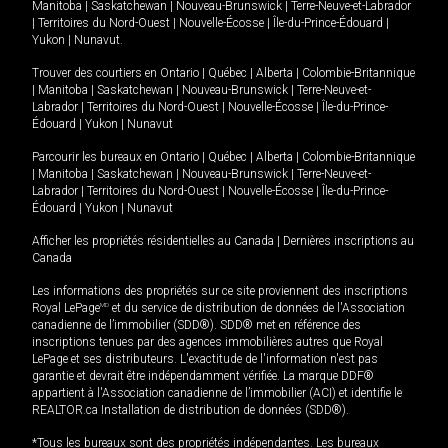
Manitoba
|
Saskatchewan
|
Nouveau-Brunswick
|
Terre-Neuve-et-Labrador
|
Territoires du Nord-Ouest
|
Nouvelle-Écosse
|
Île-du-Prince-Édouard
|
Yukon
|
Nunavut
.
Trouver des courtiers en
Ontario
|
Québec
|
Alberta
|
Colombie-Britannique
|
Manitoba
|
Saskatchewan
|
Nouveau-Brunswick
|
Terre-Neuve-et-
Labrador
|
Territoires du Nord-Ouest
|
Nouvelle-Écosse
|
Île-du-Prince-
Édouard
|
Yukon
|
Nunavut
Parcourir les bureaux en
Ontario
|
Québec
|
Alberta
|
Colombie-Britannique
|
Manitoba
|
Saskatchewan
|
Nouveau-Brunswick
|
Terre-Neuve-et-
Labrador
|
Territoires du Nord-Ouest
|
Nouvelle-Écosse
|
Île-du-Prince-
Édouard
|
Yukon
|
Nunavut
Afficher les propriétés résidentielles au Canada
|
Dernières inscriptions au
Canada
Les informations des propriétés sur ce site proviennent des inscriptions
Royal LePage
MD
et du service de distribution de données de l'Association
canadienne de l’immobilier (SDD®). SDD® met en référence des
inscriptions tenues par des agences immobilières autres que Royal
LePage et ses distributeurs. L'exactitude de l'information n'est pas
garantie et devrait être indépendamment vérifiée. La marque DDF®
appartient à l'Association canadienne de l’immobilier (ACI) et identifie le
REALTOR.ca Installation de distribution de données (SDD®).
*Tous les bureaux sont des propriétés indépendantes. Les bureaux