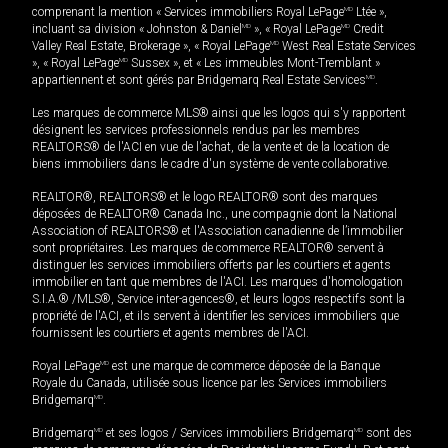
comprenant la mention « Services immobiliers Royal LePage
MD
Ltée »,
incluant sa division « Johnston & Daniel
MD
», « Royal LePage
MD
Credit
Valley Real Estate, Brokerage », « Royal LePage
MD
West Real Estate Services
», « Royal LePage
MD
Sussex », et « Les immeubles Mont-Tremblant »
appartiennent et sont gérés par Bridgemarq Real Estate Services
MD
.
Les marques de commerce MLS® ainsi que les logos qui s'y rapportent
désignent les services professionnels rendus par les membres
REALTORS® de l'ACI en vue de l'achat, de la vente et de la location de
biens immobiliers dans le cadre d'un système de vente collaborative.
REALTOR®, REALTORS® et le logo REALTOR® sont des marques
déposées de REALTOR® Canada Inc., une compagnie dont la National
Association of REALTORS® et l'Association canadienne de l’immobilier
sont propriétaires. Les marques de commerce REALTOR® servent à
distinguer les services immobiliers offerts par les courtiers et agents
immobilier en tant que membres de l'ACI. Les marques d'homologation
S.I.A.® /MLS®, Service inter-agences®, et leurs logos respectifs sont la
propriété de l'ACI, et ils servent à identifier les services immobiliers que
fournissent les courtiers et agents membres de l'ACI.
Royal LePage
MD
est une marque de commerce déposée de la Banque
Royale du Canada, utilisée sous licence par les Services immobiliers
Bridgemarq
MD
.
Bridgemarq
MD
et ses logos / Services immobiliers Bridgemarq
MD
sont des