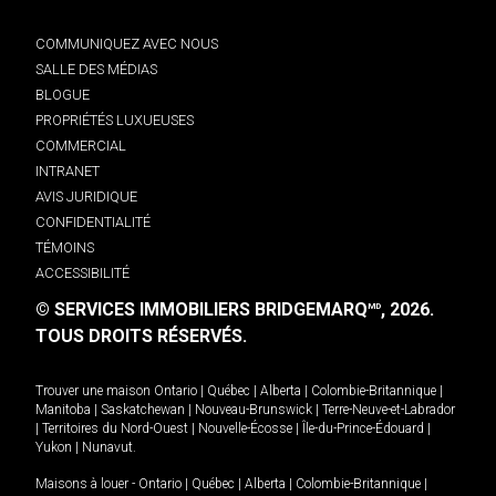
COMMUNIQUEZ AVEC NOUS
SALLE DES MÉDIAS
BLOGUE
PROPRIÉTÉS LUXUEUSES
COMMERCIAL
INTRANET
AVIS JURIDIQUE
CONFIDENTIALITÉ
TÉMOINS
ACCESSIBILITÉ
© SERVICES IMMOBILIERS BRIDGEMARQ
, 2026.
MD
TOUS DROITS RÉSERVÉS.
Trouver une maison
Ontario
|
Québec
|
Alberta
|
Colombie-Britannique
|
Manitoba
|
Saskatchewan
|
Nouveau-Brunswick
|
Terre-Neuve-et-Labrador
|
Territoires du Nord-Ouest
|
Nouvelle-Écosse
|
Île-du-Prince-Édouard
|
Yukon
|
Nunavut
.
Maisons à louer -
Ontario
|
Québec
|
Alberta
|
Colombie-Britannique
|