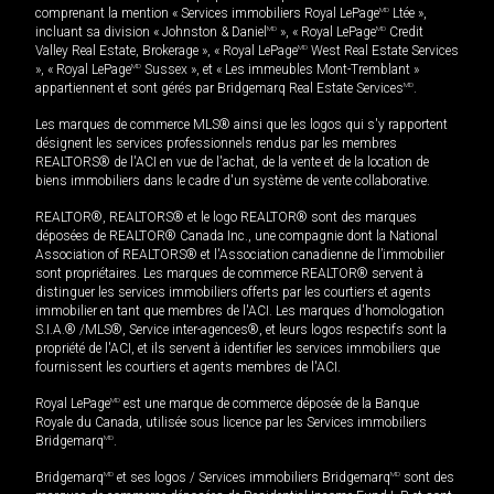
comprenant la mention « Services immobiliers Royal LePage
MD
Ltée »,
incluant sa division « Johnston & Daniel
MD
», « Royal LePage
MD
Credit
Valley Real Estate, Brokerage », « Royal LePage
MD
West Real Estate Services
», « Royal LePage
MD
Sussex », et « Les immeubles Mont-Tremblant »
appartiennent et sont gérés par Bridgemarq Real Estate Services
MD
.
Les marques de commerce MLS® ainsi que les logos qui s'y rapportent
désignent les services professionnels rendus par les membres
REALTORS® de l'ACI en vue de l'achat, de la vente et de la location de
biens immobiliers dans le cadre d'un système de vente collaborative.
REALTOR®, REALTORS® et le logo REALTOR® sont des marques
déposées de REALTOR® Canada Inc., une compagnie dont la National
Association of REALTORS® et l'Association canadienne de l’immobilier
sont propriétaires. Les marques de commerce REALTOR® servent à
distinguer les services immobiliers offerts par les courtiers et agents
immobilier en tant que membres de l'ACI. Les marques d'homologation
S.I.A.® /MLS®, Service inter-agences®, et leurs logos respectifs sont la
propriété de l'ACI, et ils servent à identifier les services immobiliers que
fournissent les courtiers et agents membres de l'ACI.
Royal LePage
MD
est une marque de commerce déposée de la Banque
Royale du Canada, utilisée sous licence par les Services immobiliers
Bridgemarq
MD
.
Bridgemarq
MD
et ses logos / Services immobiliers Bridgemarq
MD
sont des