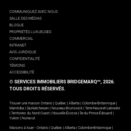
COMMUNIQUEZ AVEC NOUS
SALLE DES MÉDIAS
BLOGUE
PROPRIÉTÉS LUXUEUSES
COMMERCIAL
INTRANET
AVIS JURIDIQUE
CONFIDENTIALITÉ
TÉMOINS
ACCESSIBILITÉ
© SERVICES IMMOBILIERS BRIDGEMARQ
, 2026.
MD
TOUS DROITS RÉSERVÉS.
Trouver une maison
Ontario
|
Québec
|
Alberta
|
Colombie-Britannique
|
Manitoba
|
Saskatchewan
|
Nouveau-Brunswick
|
Terre-Neuve-et-Labrador
|
Territoires du Nord-Ouest
|
Nouvelle-Écosse
|
Île-du-Prince-Édouard
|
Yukon
|
Nunavut
.
Maisons à louer -
Ontario
|
Québec
|
Alberta
|
Colombie-Britannique
|