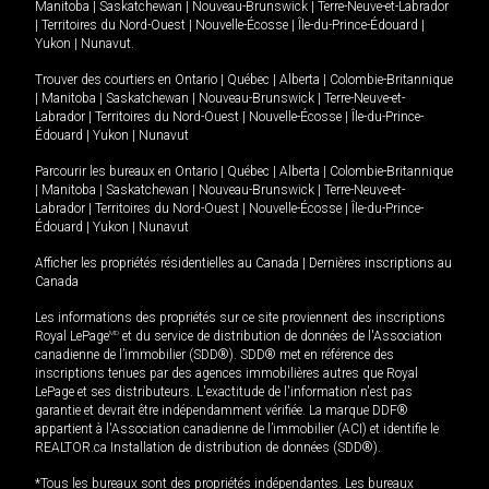
Manitoba
|
Saskatchewan
|
Nouveau-Brunswick
|
Terre-Neuve-et-Labrador
|
Territoires du Nord-Ouest
|
Nouvelle-Écosse
|
Île-du-Prince-Édouard
|
Yukon
|
Nunavut
.
Trouver des courtiers en
Ontario
|
Québec
|
Alberta
|
Colombie-Britannique
|
Manitoba
|
Saskatchewan
|
Nouveau-Brunswick
|
Terre-Neuve-et-
Labrador
|
Territoires du Nord-Ouest
|
Nouvelle-Écosse
|
Île-du-Prince-
Édouard
|
Yukon
|
Nunavut
Parcourir les bureaux en
Ontario
|
Québec
|
Alberta
|
Colombie-Britannique
|
Manitoba
|
Saskatchewan
|
Nouveau-Brunswick
|
Terre-Neuve-et-
Labrador
|
Territoires du Nord-Ouest
|
Nouvelle-Écosse
|
Île-du-Prince-
Édouard
|
Yukon
|
Nunavut
Afficher les propriétés résidentielles au Canada
|
Dernières inscriptions au
Canada
Les informations des propriétés sur ce site proviennent des inscriptions
Royal LePage
MD
et du service de distribution de données de l'Association
canadienne de l’immobilier (SDD®). SDD® met en référence des
inscriptions tenues par des agences immobilières autres que Royal
LePage et ses distributeurs. L'exactitude de l'information n'est pas
garantie et devrait être indépendamment vérifiée. La marque DDF®
appartient à l'Association canadienne de l’immobilier (ACI) et identifie le
REALTOR.ca Installation de distribution de données (SDD®).
*Tous les bureaux sont des propriétés indépendantes. Les bureaux