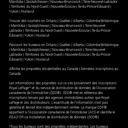
Manitoba
|
Saskatchewan
|
Nouveau-Brunswick
|
Terre-Neuve-et-Labrador
|
Territoires du Nord-Ouest
|
Nouvelle-Écosse
|
Île-du-Prince-Édouard
|
Yukon
|
Nunavut
.
Trouver des courtiers en
Ontario
|
Québec
|
Alberta
|
Colombie-Britannique
|
Manitoba
|
Saskatchewan
|
Nouveau-Brunswick
|
Terre-Neuve-et-
Labrador
|
Territoires du Nord-Ouest
|
Nouvelle-Écosse
|
Île-du-Prince-
Édouard
|
Yukon
|
Nunavut
Parcourir les bureaux en
Ontario
|
Québec
|
Alberta
|
Colombie-Britannique
|
Manitoba
|
Saskatchewan
|
Nouveau-Brunswick
|
Terre-Neuve-et-
Labrador
|
Territoires du Nord-Ouest
|
Nouvelle-Écosse
|
Île-du-Prince-
Édouard
|
Yukon
|
Nunavut
Afficher les propriétés résidentielles au Canada
|
Dernières inscriptions au
Canada
Les informations des propriétés sur ce site proviennent des inscriptions
Royal LePage
MD
et du service de distribution de données de l'Association
canadienne de l’immobilier (SDD®). SDD® met en référence des
inscriptions tenues par des agences immobilières autres que Royal
LePage et ses distributeurs. L'exactitude de l'information n'est pas
garantie et devrait être indépendamment vérifiée. La marque DDF®
appartient à l'Association canadienne de l’immobilier (ACI) et identifie le
REALTOR.ca Installation de distribution de données (SDD®).
*Tous les bureaux sont des propriétés indépendantes. Les bureaux