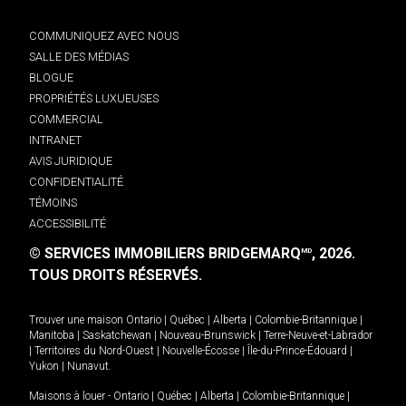
COMMUNIQUEZ AVEC NOUS
SALLE DES MÉDIAS
BLOGUE
PROPRIÉTÉS LUXUEUSES
COMMERCIAL
INTRANET
AVIS JURIDIQUE
CONFIDENTIALITÉ
TÉMOINS
ACCESSIBILITÉ
© SERVICES IMMOBILIERS BRIDGEMARQ
, 2026.
MD
TOUS DROITS RÉSERVÉS.
Trouver une maison
Ontario
|
Québec
|
Alberta
|
Colombie-Britannique
|
Manitoba
|
Saskatchewan
|
Nouveau-Brunswick
|
Terre-Neuve-et-Labrador
|
Territoires du Nord-Ouest
|
Nouvelle-Écosse
|
Île-du-Prince-Édouard
|
Yukon
|
Nunavut
.
Maisons à louer -
Ontario
|
Québec
|
Alberta
|
Colombie-Britannique
|