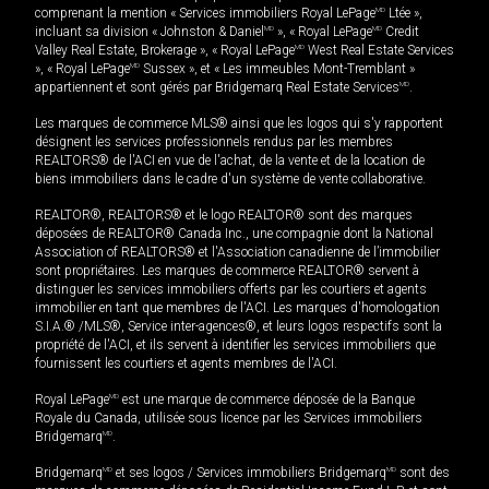
comprenant la mention « Services immobiliers Royal LePage
MD
Ltée »,
incluant sa division « Johnston & Daniel
MD
», « Royal LePage
MD
Credit
Valley Real Estate, Brokerage », « Royal LePage
MD
West Real Estate Services
», « Royal LePage
MD
Sussex », et « Les immeubles Mont-Tremblant »
appartiennent et sont gérés par Bridgemarq Real Estate Services
MD
.
Les marques de commerce MLS® ainsi que les logos qui s'y rapportent
désignent les services professionnels rendus par les membres
REALTORS® de l'ACI en vue de l'achat, de la vente et de la location de
biens immobiliers dans le cadre d'un système de vente collaborative.
REALTOR®, REALTORS® et le logo REALTOR® sont des marques
déposées de REALTOR® Canada Inc., une compagnie dont la National
Association of REALTORS® et l'Association canadienne de l’immobilier
sont propriétaires. Les marques de commerce REALTOR® servent à
distinguer les services immobiliers offerts par les courtiers et agents
immobilier en tant que membres de l'ACI. Les marques d'homologation
S.I.A.® /MLS®, Service inter-agences®, et leurs logos respectifs sont la
propriété de l'ACI, et ils servent à identifier les services immobiliers que
fournissent les courtiers et agents membres de l'ACI.
Royal LePage
MD
est une marque de commerce déposée de la Banque
Royale du Canada, utilisée sous licence par les Services immobiliers
Bridgemarq
MD
.
Bridgemarq
MD
et ses logos / Services immobiliers Bridgemarq
MD
sont des