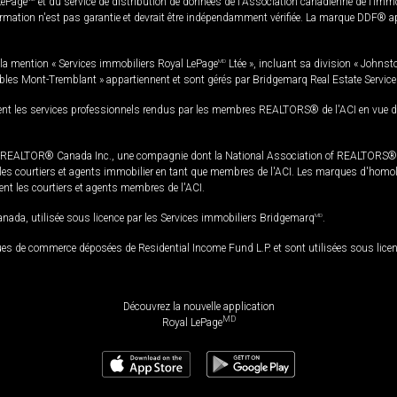
LePage
et du service de distribution de données de l'Association canadienne de l’im
rmation n'est pas garantie et devrait être indépendamment vérifiée. La marque DDF® appa
la mention « Services immobiliers Royal LePage
MD
Ltée », incluant sa division « Johnst
bles Mont-Tremblant » appartiennent et sont gérés par Bridgemarq Real Estate Servic
 les services professionnels rendus par les membres REALTORS® de l'ACI en vue de l'a
TOR® Canada Inc., une compagnie dont la National Association of REALTORS® et l'
s courtiers et agents immobilier en tant que membres de l'ACI. Les marques d'homolog
ssent les courtiers et agents membres de l'ACI.
da, utilisée sous licence par les Services immobiliers Bridgemarq
MD
.
s de commerce déposées de Residential Income Fund L.P. et sont utilisées sous lice
Découvrez la nouvelle application
MD
Royal LePage