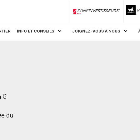
ZoneInvestisseurs RLP
RTIER
INFO ET CONSEILS
JOIGNEZ-VOUS À NOUS
h G
rée du