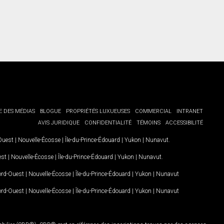
E DES MÉDIAS
BLOGUE
PROPRIÉTÉS LUXUEUSES
COMMERCIAL
INTRANET
AVIS JURIDIQUE
CONFIDENTIALITÉ
TÉMOINS
ACCESSIBILITÉ
-Ouest
|
Nouvelle-Écosse
|
Île-du-Prince-Édouard
|
Yukon
|
Nunavut
.
est
|
Nouvelle-Écosse
|
Île-du-Prince-Édouard
|
Yukon
|
Nunavut
.
Nord-Ouest
|
Nouvelle-Écosse
|
Île-du-Prince-Édouard
|
Yukon
|
Nunavut
Nord-Ouest
|
Nouvelle-Écosse
|
Île-du-Prince-Édouard
|
Yukon
|
Nunavut