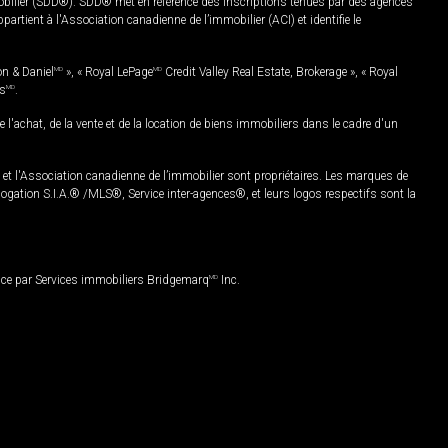
mobilier (SDD®). SDD® met en référence des inscriptions tenues par des agences
rtient à l'Association canadienne de l’immobilier (ACI) et identifie le
on & Daniel
MD
», « Royal LePage
MD
Credit Valley Real Estate, Brokerage », « Royal
es
MD
.
chat, de la vente et de la location de biens immobiliers dans le cadre d'un
Association canadienne de l’immobilier sont propriétaires. Les marques de
ation S.I.A.® /MLS®, Service inter-agences®, et leurs logos respectifs sont la
nce par Services immobiliers Bridgemarq
MD
Inc.