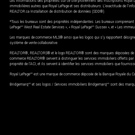
Les informations des propriétés sur ce site proviennent des inscriptions Royal 
immobilières autres que Royal LePage et ses distributeurs. L'exactitude de l'info
REALTOR.ca Installation de distribution de données (SDD®).
*Tous les bureaux sont des propriétés indépendantes. Les bureaux comprenant 
LePage
MD
West Real Estate Services », « Royal LePage
MD
Sussex », et « Les immeu
Les marques de commerce MLS® ainsi que les logos qui s'y rapportent désignent
système de vente collaborative.
REALTOR®, REALTORS® et le logo REALTOR® sont des marques déposées de REAL
commerce REALTOR® servent à distinguer les services immobiliers offerts par le
propriété de l'ACI, et ils servent à identifier les services immobiliers que fourni
Royal LePage
MD
est une marque de commerce déposée de la Banque Royale du Cana
Bridgemarq
MD
et ses logos / Services immobiliers Bridgemarq
MD
sont des marque