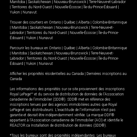
Manitoba
|
Saskatchewan
|
Nouveau-Brunswick
|
Terre-Neuve-et-Labrador
|
Territoires du Nord-Ouest
|
Nouvelle-Écosse
|
Île-du-Prince-Édouard
|
Yukon
|
Nunavut
.
Trouver des courtiers en
Ontario
|
Québec
|
Alberta
|
Colombie-Britannique
|
Manitoba
|
Saskatchewan
|
Nouveau-Brunswick
|
Terre-Neuve-et-
Labrador
|
Territoires du Nord-Ouest
|
Nouvelle-Écosse
|
Île-du-Prince-
Édouard
|
Yukon
|
Nunavut
Parcourir les bureaux en
Ontario
|
Québec
|
Alberta
|
Colombie-Britannique
|
Manitoba
|
Saskatchewan
|
Nouveau-Brunswick
|
Terre-Neuve-et-
Labrador
|
Territoires du Nord-Ouest
|
Nouvelle-Écosse
|
Île-du-Prince-
Édouard
|
Yukon
|
Nunavut
Afficher les propriétés résidentielles au Canada
|
Dernières inscriptions au
Canada
Les informations des propriétés sur ce site proviennent des inscriptions
Royal LePage
MD
et du service de distribution de données de l'Association
canadienne de l’immobilier (SDD®). SDD® met en référence des
inscriptions tenues par des agences immobilières autres que Royal
LePage et ses distributeurs. L'exactitude de l'information n'est pas
garantie et devrait être indépendamment vérifiée. La marque DDF®
appartient à l'Association canadienne de l’immobilier (ACI) et identifie le
REALTOR.ca Installation de distribution de données (SDD®).
*Tous les bureaux sont des propriétés indépendantes. Les bureaux