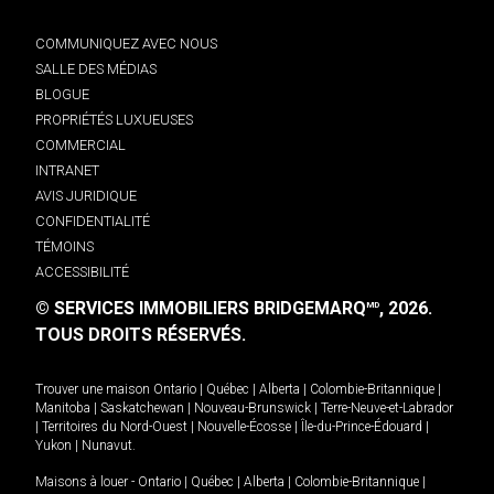
COMMUNIQUEZ AVEC NOUS
SALLE DES MÉDIAS
BLOGUE
PROPRIÉTÉS LUXUEUSES
COMMERCIAL
INTRANET
AVIS JURIDIQUE
CONFIDENTIALITÉ
TÉMOINS
ACCESSIBILITÉ
© SERVICES IMMOBILIERS BRIDGEMARQ
, 2026.
MD
TOUS DROITS RÉSERVÉS.
Trouver une maison
Ontario
|
Québec
|
Alberta
|
Colombie-Britannique
|
Manitoba
|
Saskatchewan
|
Nouveau-Brunswick
|
Terre-Neuve-et-Labrador
|
Territoires du Nord-Ouest
|
Nouvelle-Écosse
|
Île-du-Prince-Édouard
|
Yukon
|
Nunavut
.
Maisons à louer -
Ontario
|
Québec
|
Alberta
|
Colombie-Britannique
|