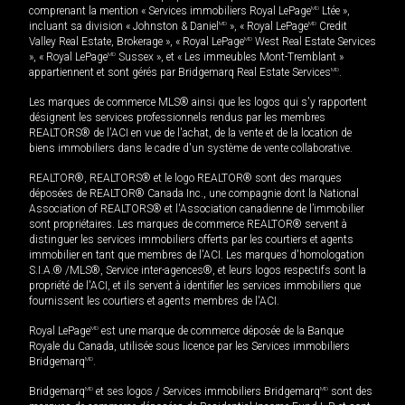
comprenant la mention « Services immobiliers Royal LePage
MD
Ltée »,
incluant sa division « Johnston & Daniel
MD
», « Royal LePage
MD
Credit
Valley Real Estate, Brokerage », « Royal LePage
MD
West Real Estate Services
», « Royal LePage
MD
Sussex », et « Les immeubles Mont-Tremblant »
appartiennent et sont gérés par Bridgemarq Real Estate Services
MD
.
Les marques de commerce MLS® ainsi que les logos qui s'y rapportent
désignent les services professionnels rendus par les membres
REALTORS® de l'ACI en vue de l'achat, de la vente et de la location de
biens immobiliers dans le cadre d'un système de vente collaborative.
REALTOR®, REALTORS® et le logo REALTOR® sont des marques
déposées de REALTOR® Canada Inc., une compagnie dont la National
Association of REALTORS® et l'Association canadienne de l’immobilier
sont propriétaires. Les marques de commerce REALTOR® servent à
distinguer les services immobiliers offerts par les courtiers et agents
immobilier en tant que membres de l'ACI. Les marques d'homologation
S.I.A.® /MLS®, Service inter-agences®, et leurs logos respectifs sont la
propriété de l'ACI, et ils servent à identifier les services immobiliers que
fournissent les courtiers et agents membres de l'ACI.
Royal LePage
MD
est une marque de commerce déposée de la Banque
Royale du Canada, utilisée sous licence par les Services immobiliers
Bridgemarq
MD
.
Bridgemarq
MD
et ses logos / Services immobiliers Bridgemarq
MD
sont des