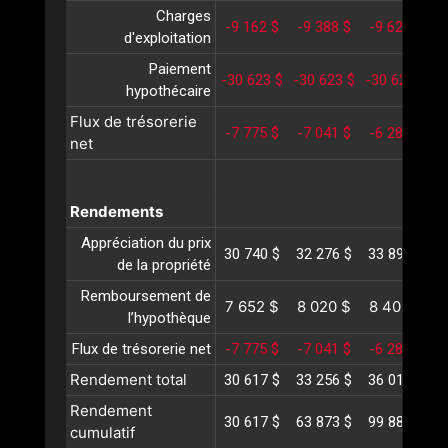
Charges
-9 162 $
-9 388 $
-9 620 $
-
d'exploitation
Paiement
-30 623 $
-30 623 $
-30 623 $
-
hypothécaire
Flux de trésorerie
-7 775 $
-7 041 $
-6 284 $
-
net
Rendements
Appréciation du prix
30 740 $
32 276 $
33 890 $
3
de la propriété
Remboursement de
7 652 $
8 020 $
8 405 $
l’hypothèque
Flux de trésorerie net
-7 775 $
-7 041 $
-6 284 $
-
Rendement total
30 617 $
33 256 $
36 012 $
3
Rendement
30 617 $
63 873 $
99 885 $
1
cumulatif