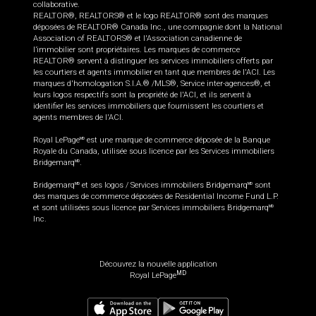
collaborative.
REALTOR®, REALTORS® et le logo REALTOR® sont des marques
déposées de REALTOR® Canada Inc., une compagnie dont la National
Association of REALTORS® et l'Association canadienne de
l’immobilier sont propriétaires. Les marques de commerce
REALTOR® servent à distinguer les services immobiliers offerts par
les courtiers et agents immobilier en tant que membres de l'ACI. Les
marques d'homologation S.I.A.® /MLS®, Service inter-agences®, et
leurs logos respectifs sont la propriété de l'ACI, et ils servent à
identifier les services immobiliers que fournissent les courtiers et
agents membres de l'ACI.
Royal LePage
est une marque de commerce déposée de la Banque
MD
Royale du Canada, utilisée sous licence par les Services immobiliers
Bridgemarq
.
MD
Bridgemarq
et ses logos / Services immobiliers Bridgemarq
sont
MD
MD
des marques de commerce déposées de Residential Income Fund L.P.
et sont utilisées sous licence par Services immobiliers Bridgemarq
MD
Inc.
Découvrez la nouvelle application
MD
Royal LePage