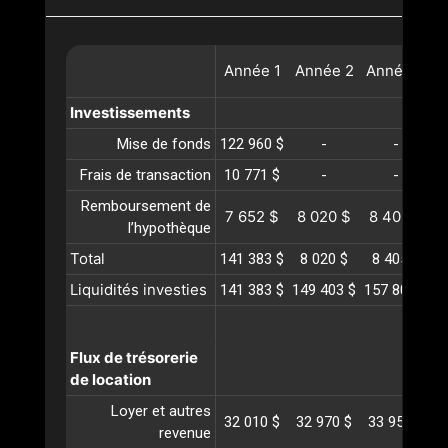
Année
1
Année
2
Année
3
A
Investissements
Mise de fonds
122 960 $
-
-
Frais de transaction
10 771 $
-
-
Remboursement de
7 652 $
8 020 $
8 405 $
l’hypothèque
Total
141 383 $
8 020 $
8 405 $
Liquidités investies
141 383 $
149 403 $
157 809 $
1
Flux de trésorerie
de location
Loyer et autres
32 010 $
32 970 $
33 959 $
3
revenue