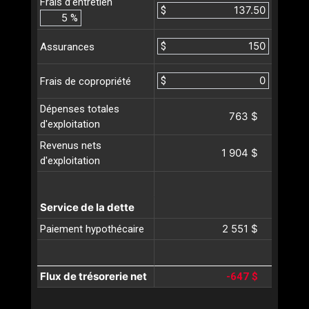
Frais d’entretien
$
%
$
Assurances
$
Frais de copropriété
Dépenses totales
763 $
d'exploitation
Revenus nets
1 904 $
d'exploitation
Service de la dette
2 551 $
Paiement hypothécaire
Flux de trésorerie net
-647 $