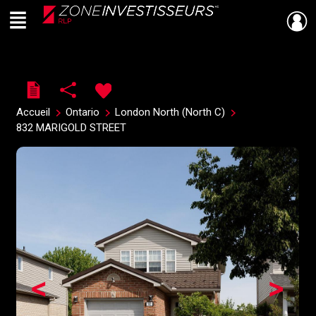
Menu
Live
En Direct
Accueil
Ontario
London North (North C)
832 MARIGOLD STREET
<
>