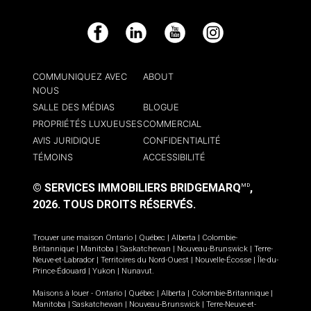
Facebook
LinkedIn
YouTube
Instagram
COMMUNIQUEZ AVEC
ABOUT
NOUS
SALLE DES MÉDIAS
BLOGUE
PROPRIÉTÉS LUXUEUSES
COMMERCIAL
AVIS JURIDIQUE
CONFIDENTIALITÉ
TÉMOINS
ACCESSIBILITÉ
© SERVICES IMMOBILIERS BRIDGEMARQ
,
MD
2026.
TOUS DROITS RÉSERVÉS.
Trouver une maison
Ontario
|
Québec
|
Alberta
|
Colombie-
Britannique
|
Manitoba
|
Saskatchewan
|
Nouveau-Brunswick
|
Terre-
Neuve-et-Labrador
|
Territoires du Nord-Ouest
|
Nouvelle-Écosse
|
Île-du-
Prince-Édouard
|
Yukon
|
Nunavut
.
Maisons à louer -
Ontario
|
Québec
|
Alberta
|
Colombie-Britannique
|
Manitoba
|
Saskatchewan
|
Nouveau-Brunswick
|
Terre-Neuve-et-