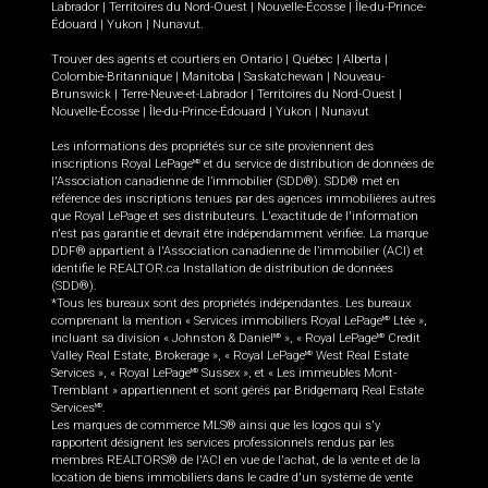
Labrador
|
Territoires du Nord-Ouest
|
Nouvelle-Écosse
|
Île-du-Prince-
Édouard
|
Yukon
|
Nunavut
.
Trouver des agents et courtiers en
Ontario
|
Québec
|
Alberta
|
Colombie-Britannique
|
Manitoba
|
Saskatchewan
|
Nouveau-
Brunswick
|
Terre-Neuve-et-Labrador
|
Territoires du Nord-Ouest
|
Nouvelle-Écosse
|
Île-du-Prince-Édouard
|
Yukon
|
Nunavut
Les informations des propriétés sur ce site proviennent des
inscriptions Royal LePage
et du service de distribution de données de
MD
l'Association canadienne de l’immobilier (SDD®). SDD® met en
référence des inscriptions tenues par des agences immobilières autres
que Royal LePage et ses distributeurs. L'exactitude de l'information
n'est pas garantie et devrait être indépendamment vérifiée. La marque
DDF® appartient à l'Association canadienne de l’immobilier (ACI) et
identifie le REALTOR.ca Installation de distribution de données
(SDD®).
*Tous les bureaux sont des propriétés indépendantes. Les bureaux
comprenant la mention « Services immobiliers Royal LePage
Ltée »,
MD
incluant sa division « Johnston & Daniel
», « Royal LePage
Credit
MD
MD
Valley Real Estate, Brokerage », « Royal LePage
West Real Estate
MD
Services », « Royal LePage
Sussex », et « Les immeubles Mont-
MD
Tremblant » appartiennent et sont gérés par Bridgemarq Real Estate
Services
.
MD
Les marques de commerce MLS® ainsi que les logos qui s'y
rapportent désignent les services professionnels rendus par les
membres REALTORS® de l'ACI en vue de l'achat, de la vente et de la
location de biens immobiliers dans le cadre d'un système de vente