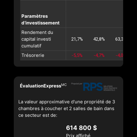
Paramètres
d’investissement
Rendement du
capital investi
21,7%
42,8%
63,3%
cumulatif
Trésorerie
-5,5%
-4,7%
-4,0%
MC
ÉvaluationExpress
La valeur approximative d'une propriété de 3
chambres à coucher et 2 salles de bain dans
ce secteur est de:
614 800 $
Prix affiché