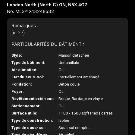
London North (North C) ON, N5X 4G7
No. MLS® X13248532
Remarques :
(id:27)
PARTICULARITÉS DU BÂTIMENT :
Style:
Maison détachée
Type de bâtiment:
Unifamiliale
Air climatisé:
Oui
État du sous-sol:
Partiellement aménagé
Fondation:
Béton coulé
Foyer:
Oui
Revêtement extérieur:
Brique, Bardage en vinyle
Stationnement:
Oui
Surface utile:
1100 - 1500 sqft Pieds carrés
Type de construction:
Isolée
Type de sous-sol:
Sous-sol complet
Type de chauffage:
Air pulsé