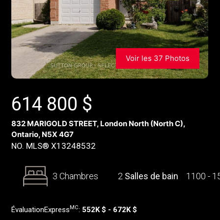
Voir les 37 Photos
614 800
$
832 MARIGOLD STREET, London North (North C),
Ontario, N5X 4G7
NO. MLS® X13248532
3 Chambres
2
Salles de bain
1100 - 
MC
ÉvaluationExpress
:
552K $ - 672K $