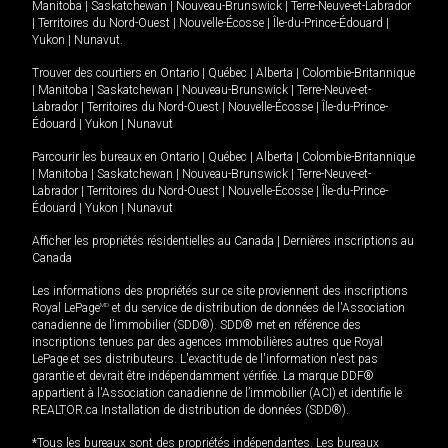
Manitoba
|
Saskatchewan
|
Nouveau-Brunswick
|
Terre-Neuve-et-Labrador
|
Territoires du Nord-Ouest
|
Nouvelle-Écosse
|
Île-du-Prince-Édouard
|
Yukon
|
Nunavut
.
Trouver des courtiers en
Ontario
|
Québec
|
Alberta
|
Colombie-Britannique
|
Manitoba
|
Saskatchewan
|
Nouveau-Brunswick
|
Terre-Neuve-et-
Labrador
|
Territoires du Nord-Ouest
|
Nouvelle-Écosse
|
Île-du-Prince-
Édouard
|
Yukon
|
Nunavut
Parcourir les bureaux en
Ontario
|
Québec
|
Alberta
|
Colombie-Britannique
|
Manitoba
|
Saskatchewan
|
Nouveau-Brunswick
|
Terre-Neuve-et-
Labrador
|
Territoires du Nord-Ouest
|
Nouvelle-Écosse
|
Île-du-Prince-
Édouard
|
Yukon
|
Nunavut
Afficher les propriétés résidentielles au Canada
|
Dernières inscriptions au
Canada
Les informations des propriétés sur ce site proviennent des inscriptions
Royal LePage
MD
et du service de distribution de données de l'Association
canadienne de l’immobilier (SDD®). SDD® met en référence des
inscriptions tenues par des agences immobilières autres que Royal
LePage et ses distributeurs. L'exactitude de l'information n'est pas
garantie et devrait être indépendamment vérifiée. La marque DDF®
appartient à l'Association canadienne de l’immobilier (ACI) et identifie le
REALTOR.ca Installation de distribution de données (SDD®).
*Tous les bureaux sont des propriétés indépendantes. Les bureaux