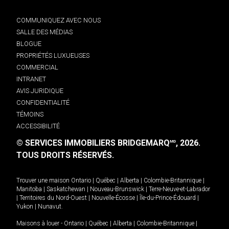
COMMUNIQUEZ AVEC NOUS
SALLE DES MÉDIAS
BLOGUE
PROPRIÉTÉS LUXUEUSES
COMMERCIAL
INTRANET
AVIS JURIDIQUE
CONFIDENTIALITÉ
TÉMOINS
ACCESSIBILITÉ
© SERVICES IMMOBILIERS BRIDGEMARQ
, 2026.
MD
TOUS DROITS RÉSERVÉS.
Trouver une maison
Ontario
|
Québec
|
Alberta
|
Colombie-Britannique
|
Manitoba
|
Saskatchewan
|
Nouveau-Brunswick
|
Terre-Neuve-et-Labrador
|
Territoires du Nord-Ouest
|
Nouvelle-Écosse
|
Île-du-Prince-Édouard
|
Yukon
|
Nunavut
.
Maisons à louer -
Ontario
|
Québec
|
Alberta
|
Colombie-Britannique
|