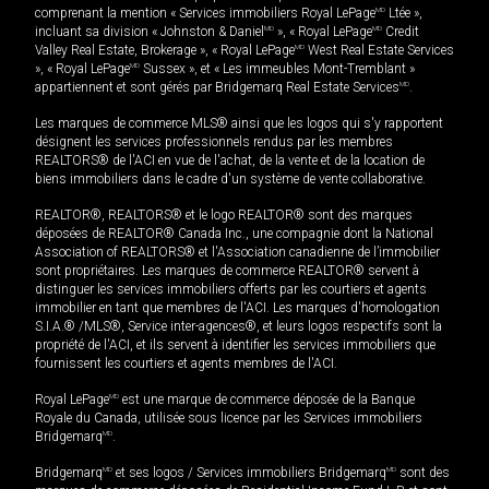
comprenant la mention « Services immobiliers Royal LePage
MD
Ltée »,
incluant sa division « Johnston & Daniel
MD
», « Royal LePage
MD
Credit
Valley Real Estate, Brokerage », « Royal LePage
MD
West Real Estate Services
», « Royal LePage
MD
Sussex », et « Les immeubles Mont-Tremblant »
appartiennent et sont gérés par Bridgemarq Real Estate Services
MD
.
Les marques de commerce MLS® ainsi que les logos qui s'y rapportent
désignent les services professionnels rendus par les membres
REALTORS® de l'ACI en vue de l'achat, de la vente et de la location de
biens immobiliers dans le cadre d'un système de vente collaborative.
REALTOR®, REALTORS® et le logo REALTOR® sont des marques
déposées de REALTOR® Canada Inc., une compagnie dont la National
Association of REALTORS® et l'Association canadienne de l’immobilier
sont propriétaires. Les marques de commerce REALTOR® servent à
distinguer les services immobiliers offerts par les courtiers et agents
immobilier en tant que membres de l'ACI. Les marques d'homologation
S.I.A.® /MLS®, Service inter-agences®, et leurs logos respectifs sont la
propriété de l'ACI, et ils servent à identifier les services immobiliers que
fournissent les courtiers et agents membres de l'ACI.
Royal LePage
MD
est une marque de commerce déposée de la Banque
Royale du Canada, utilisée sous licence par les Services immobiliers
Bridgemarq
MD
.
Bridgemarq
MD
et ses logos / Services immobiliers Bridgemarq
MD
sont des