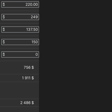
$
$
$
$
$
756 $
1 911 $
2 486 $