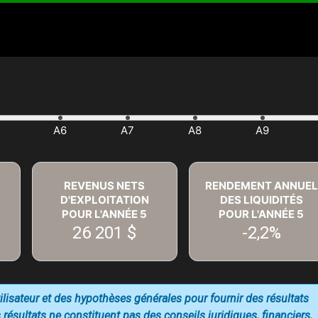
REVENUS NETS
RENDEMENT ANNUEL
D'EXPLOITATION
DES LIQUIDITÉS
POUR L'ANNÉE
5
POUR L'ANNÉE
5
26 201 $
-2,2%
utilisateur et des hypothèses générales pour fournir des résultats
 résultats ne constituent pas des conseils juridiques, financiers,