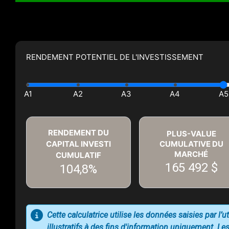
RENDEMENT POTENTIEL DE L'INVESTISSEMENT
RENDEMENT DU
PLUS-VALUE
CAPITAL INVESTI
CUMULATIVE DU
MARCHÉ
CUMULATIF
165 492 $
104,8%
Cette calculatrice utilise les données saisies par l’
illustratifs à des fins d'information uniquement. Les