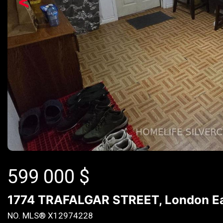
<
599 000
$
1774 TRAFALGAR STREET, London Ea
NO. MLS® X12974228