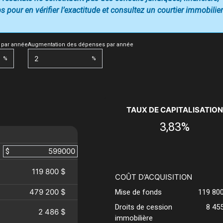
 pour en vérifier l’exactitude et consultez un courtier immobilier
 par année
Augmentation des dépenses par année
%
%
TAUX DE CAPITALISATION
3,83%
$
119 800 $
COÛT D’ACQUISITION
479 200 $
Mise de fonds
119 80
Droits de cession
8 45
2 486 $
immobilière