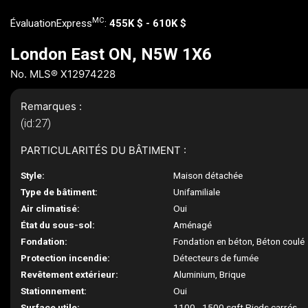
MC
ÉvaluationExpress
:
455K $ - 610K $
London East ON, N5W 1X6
No. MLS® X12974228
Remarques :
(id:27)
PARTICULARITÉS DU BÂTIMENT :
Style:
Maison détachée
Type de bâtiment:
Unifamiliale
Air climatisé:
Oui
État du sous-sol:
Aménagé
Fondation:
Fondation en béton, Béton coulé
Protection incendie:
Détecteurs de fumée
Revêtement extérieur:
Aluminium, Brique
Stationnement:
Oui
Surface utile:
1100 - 1500 sqft Pieds carrés