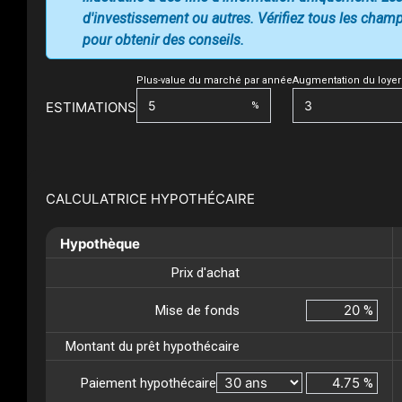
d'investissement ou autres. Vérifiez tous les champs
pour obtenir des conseils.
Plus-value du marché par année
Augmentation du loyer
ESTIMATIONS
%
CALCULATRICE HYPOTHÉCAIRE
Hypothèque
Prix d'achat
Mise de fonds
%
Montant du prêt hypothécaire
Paiement hypothécaire
%