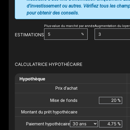
d'investissement ou autres. Vérifiez tous les champs
pour obtenir des conseils.
Plus-value du marché par année
Augmentation du loyer
ESTIMATIONS
%
CALCULATRICE HYPOTHÉCAIRE
Hypothèque
Prix d'achat
Mise de fonds
%
Montant du prêt hypothécaire
Paiement hypothécaire
%