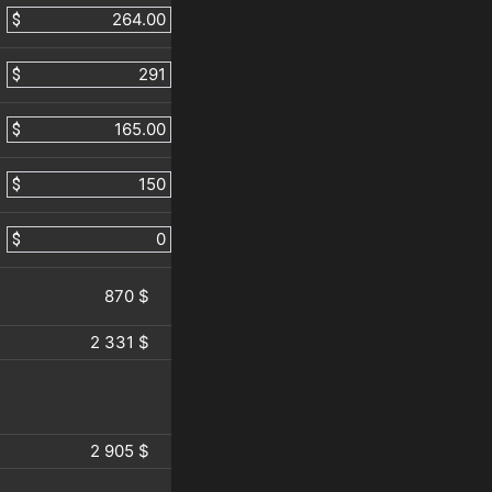
$
$
$
$
$
870 $
2 331 $
2 905 $