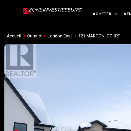
Live
En Direct
ACHETER
VE
Accueil
Ontario
London East
121 MARCONI COURT