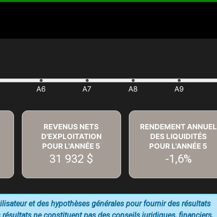
REVENUS NETS
RENDEMENT ANNUEL
D'EXPLOITATION
DES LIQUIDITÉS
POUR L'ANNÉE
5
POUR L'ANNÉE
5
31 932 $
-1,6%
utilisateur et des hypothèses générales pour fournir des résultats
 résultats ne constituent pas des conseils juridiques, financiers,