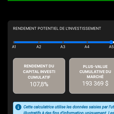
RENDEMENT POTENTIEL DE L'INVESTISSEMENT
RENDEMENT DU
PLUS-VALUE
CAPITAL INVESTI
CUMULATIVE DU
MARCHÉ
CUMULATIF
193 369 $
107,8%
Cette calculatrice utilise les données saisies par l’
illustratifs à des fins d'information uniquement. Les