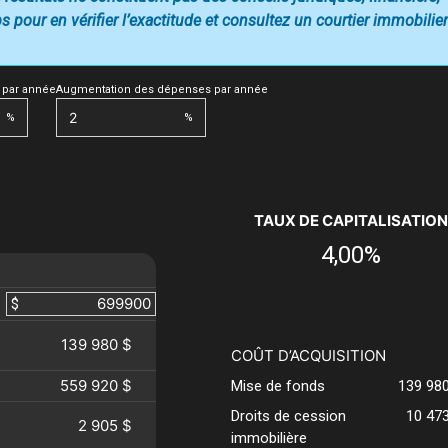
 pour en vérifier l’exactitude et consultez un courtier immobilier
 par année
Augmentation des dépenses par année
%
%
TAUX DE CAPITALISATION
4,00%
$
139 980 $
COÛT D’ACQUISITION
559 920 $
Mise de fonds
139 98
Droits de cession
10 47
2 905 $
immobilière