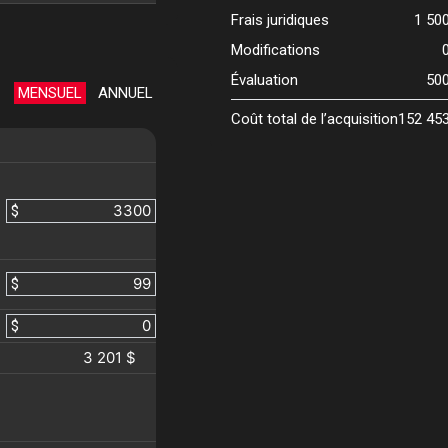
Frais juridiques
1 50
Modifications
Évaluation
50
MENSUEL
ANNUEL
Coût total de l’acquisition
152 45
$
$
$
3 201 $