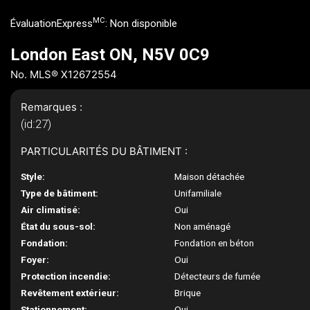
MC
ÉvaluationExpress
:
Non disponible
London East ON, N5V 0C9
No. MLS® X12672554
Remarques :
(id:27)
PARTICULARITÉS DU BÂTIMENT :
Style:
Maison détachée
Type de bâtiment:
Unifamiliale
Air climatisé:
Oui
État du sous-sol:
Non aménagé
Fondation:
Fondation en béton
Foyer:
Oui
Protection incendie:
Détecteurs de fumée
Revêtement extérieur:
Brique
Stationnement:
Oui