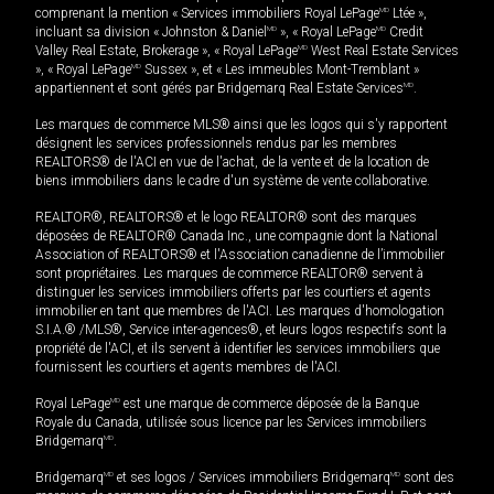
comprenant la mention « Services immobiliers Royal LePage
MD
Ltée »,
incluant sa division « Johnston & Daniel
MD
», « Royal LePage
MD
Credit
Valley Real Estate, Brokerage », « Royal LePage
MD
West Real Estate Services
», « Royal LePage
MD
Sussex », et « Les immeubles Mont-Tremblant »
appartiennent et sont gérés par Bridgemarq Real Estate Services
MD
.
Les marques de commerce MLS® ainsi que les logos qui s'y rapportent
désignent les services professionnels rendus par les membres
REALTORS® de l'ACI en vue de l'achat, de la vente et de la location de
biens immobiliers dans le cadre d'un système de vente collaborative.
REALTOR®, REALTORS® et le logo REALTOR® sont des marques
déposées de REALTOR® Canada Inc., une compagnie dont la National
Association of REALTORS® et l'Association canadienne de l’immobilier
sont propriétaires. Les marques de commerce REALTOR® servent à
distinguer les services immobiliers offerts par les courtiers et agents
immobilier en tant que membres de l'ACI. Les marques d'homologation
S.I.A.® /MLS®, Service inter-agences®, et leurs logos respectifs sont la
propriété de l'ACI, et ils servent à identifier les services immobiliers que
fournissent les courtiers et agents membres de l'ACI.
Royal LePage
MD
est une marque de commerce déposée de la Banque
Royale du Canada, utilisée sous licence par les Services immobiliers
Bridgemarq
MD
.
Bridgemarq
MD
et ses logos / Services immobiliers Bridgemarq
MD
sont des