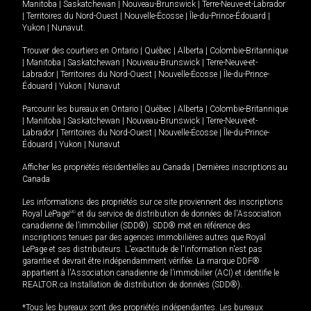
Manitoba
|
Saskatchewan
|
Nouveau-Brunswick
|
Terre-Neuve-et-Labrador
|
Territoires du Nord-Ouest
|
Nouvelle-Écosse
|
Île-du-Prince-Édouard
|
Yukon
|
Nunavut
.
Trouver des courtiers en
Ontario
|
Québec
|
Alberta
|
Colombie-Britannique
|
Manitoba
|
Saskatchewan
|
Nouveau-Brunswick
|
Terre-Neuve-et-
Labrador
|
Territoires du Nord-Ouest
|
Nouvelle-Écosse
|
Île-du-Prince-
Édouard
|
Yukon
|
Nunavut
Parcourir les bureaux en
Ontario
|
Québec
|
Alberta
|
Colombie-Britannique
|
Manitoba
|
Saskatchewan
|
Nouveau-Brunswick
|
Terre-Neuve-et-
Labrador
|
Territoires du Nord-Ouest
|
Nouvelle-Écosse
|
Île-du-Prince-
Édouard
|
Yukon
|
Nunavut
Afficher les propriétés résidentielles au Canada
|
Dernières inscriptions au
Canada
Les informations des propriétés sur ce site proviennent des inscriptions
Royal LePage
MD
et du service de distribution de données de l'Association
canadienne de l’immobilier (SDD®). SDD® met en référence des
inscriptions tenues par des agences immobilières autres que Royal
LePage et ses distributeurs. L'exactitude de l'information n'est pas
garantie et devrait être indépendamment vérifiée. La marque DDF®
appartient à l'Association canadienne de l’immobilier (ACI) et identifie le
REALTOR.ca Installation de distribution de données (SDD®).
*Tous les bureaux sont des propriétés indépendantes. Les bureaux