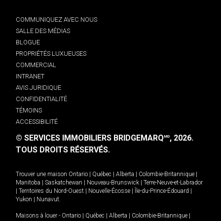
COMMUNIQUEZ AVEC NOUS
SALLE DES MÉDIAS
BLOGUE
PROPRIÉTÉS LUXUEUSES
COMMERCIAL
INTRANET
AVIS JURIDIQUE
CONFIDENTIALITÉ
TÉMOINS
ACCESSIBILITÉ
© SERVICES IMMOBILIERS BRIDGEMARQ
, 2026.
MD
TOUS DROITS RÉSERVÉS.
Trouver une maison
Ontario
|
Québec
|
Alberta
|
Colombie-Britannique
|
Manitoba
|
Saskatchewan
|
Nouveau-Brunswick
|
Terre-Neuve-et-Labrador
|
Territoires du Nord-Ouest
|
Nouvelle-Écosse
|
Île-du-Prince-Édouard
|
Yukon
|
Nunavut
.
Maisons à louer -
Ontario
|
Québec
|
Alberta
|
Colombie-Britannique
|