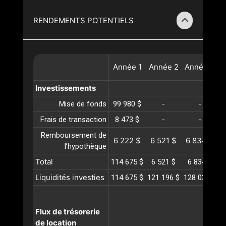
RENDEMENTS POTENTIELS
Année
1
Année
2
Année
3
A
Investissements
Mise de fonds
99 980 $
-
-
Frais de transaction
8 473 $
-
-
Remboursement de
6 222 $
6 521 $
6 834 $
l’hypothèque
Total
114 675 $
6 521 $
6 834 $
Liquidités investies
114 675 $
121 196 $
128 031 $
1
Flux de trésorerie
de location