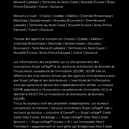
Neuve-et-Labrador
|
Territoires du Nord-Ouest
|
Nouvelle-Écosse
|
Île-du-
Prince-Édouard
|
Yukon
|
Nunavut
.
Maisons à louer -
Ontario
|
Québec
|
Alberta
|
Colombie-Britannique
|
Manitoba
|
Saskatchewan
|
Nouveau-Brunswick
|
Terre-Neuve-et-
Labrador
|
Territoires du Nord-Ouest
|
Nouvelle-Écosse
|
Île-du-Prince-
Édouard
|
Yukon
|
Nunavut
.
Trouver des agents et courtiers en
Ontario
|
Québec
|
Alberta
|
Colombie-Britannique
|
Manitoba
|
Saskatchewan
|
Nouveau-
Brunswick
|
Terre-Neuve-et-Labrador
|
Territoires du Nord-Ouest
|
Nouvelle-Écosse
|
Île-du-Prince-Édouard
|
Yukon
|
Nunavut
Les informations des propriétés sur ce site proviennent des
inscriptions Royal LePage
et du service de distribution de données de
MD
l'Association canadienne de l’immobilier (SDD®). SDD® met en
référence des inscriptions tenues par des agences immobilières autres
que Royal LePage et ses distributeurs. L'exactitude de l'information
n'est pas garantie et devrait être indépendamment vérifiée. La marque
DDF® appartient à l'Association canadienne de l’immobilier (ACI) et
identifie le REALTOR.ca Installation de distribution de données
(SDD®).
*Tous les bureaux sont des propriétés indépendantes. Les bureaux
comprenant la mention « Services immobiliers Royal LePage
Ltée »,
MD
incluant sa division « Johnston & Daniel
», « Royal LePage
Credit
MD
MD
Valley Real Estate, Brokerage », « Royal LePage
West Real Estate
MD
Services », « Royal LePage
Sussex », et « Les immeubles Mont-
MD
Tremblant » appartiennent et sont gérés par Bridgemarq Real Estate