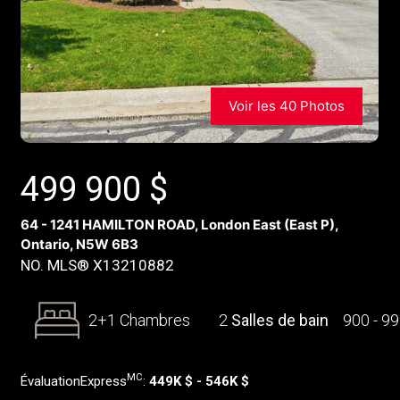
Voir les 40 Photos
499 900
$
64 - 1241 HAMILTON ROAD, London East (East P),
Ontario, N5W 6B3
NO. MLS® X13210882
2+1 Chambres
2
Salles de bain
900 - 9
MC
ÉvaluationExpress
:
449K $ - 546K $