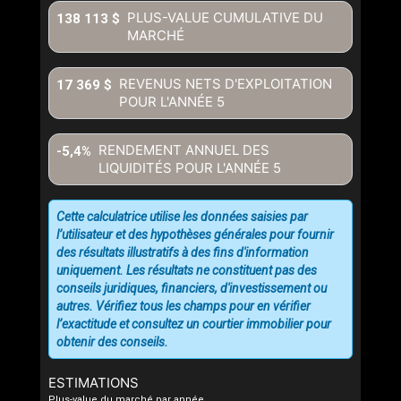
PLUS-VALUE CUMULATIVE DU
138 113 $
MARCHÉ
REVENUS NETS D'EXPLOITATION
17 369 $
POUR L'ANNÉE
5
RENDEMENT ANNUEL DES
-5,4%
LIQUIDITÉS POUR L'ANNÉE
5
Cette calculatrice utilise les données saisies par
l’utilisateur et des hypothèses générales pour fournir
des résultats illustratifs à des fins d'information
uniquement. Les résultats ne constituent pas des
conseils juridiques, financiers, d'investissement ou
autres. Vérifiez tous les champs pour en vérifier
l’exactitude et consultez un courtier immobilier pour
obtenir des conseils.
ESTIMATIONS
Plus-value du marché par année