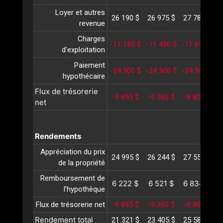
Loyer et autres
26 190 $
26 975 $
27 784 $
2
revenue
Charges
-11 185 $
-11 436 $
-11 692 $
-
d'exploitation
Paiement
-24 900 $
-24 900 $
-24 900 $
-
hypothécaire
Flux de trésorerie
-9 895 $
-9 360 $
-8 807 $
-
net
Rendements
Appréciation du prix
24 995 $
26 244 $
27 556 $
2
de la propriété
Remboursement de
6 222 $
6 521 $
6 834 $
l’hypothèque
Flux de trésorerie net
-9 895 $
-9 360 $
-8 807 $
-
Rendement total
21 321 $
23 405 $
25 583 $
2