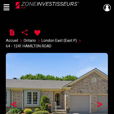
Menu
Live
En Direct
Accueil
Ontario
London East (East P)
64 - 1241 HAMILTON ROAD
<
>