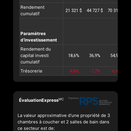
Rendement
21 321 $
44 727 $
70 310 $
9
cumulatif
Paramètres
d’investissement
Rendement du
capital investi
18,6%
36,9%
54,9%
cumulatif
Trésorerie
-8,6%
-7,7%
-6,9%
MC
ÉvaluationExpress
La valeur approximative d'une propriété de 3
chambres à coucher et 2 salles de bain dans
ce secteur est de: