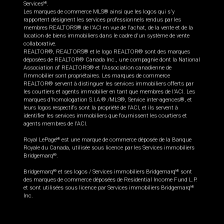
Services
.
MD
Les marques de commerce MLS® ainsi que les logos qui s'y
rapportent désignent les services professionnels rendus par les
membres REALTORS® de l'ACI en vue de l'achat, de la vente et de la
location de biens immobiliers dans le cadre d'un système de vente
collaborative.
REALTOR®, REALTORS® et le logo REALTOR® sont des marques
déposées de REALTOR® Canada Inc., une compagnie dont la National
Association of REALTORS® et l'Association canadienne de
l’immobilier sont propriétaires. Les marques de commerce
REALTOR® servent à distinguer les services immobiliers offerts par
les courtiers et agents immobilier en tant que membres de l'ACI. Les
marques d'homologation S.I.A.® /MLS®, Service inter-agences®, et
leurs logos respectifs sont la propriété de l'ACI, et ils servent à
identifier les services immobiliers que fournissent les courtiers et
agents membres de l'ACI.
Royal LePage
est une marque de commerce déposée de la Banque
MD
Royale du Canada, utilisée sous licence par les Services immobiliers
Bridgemarq
.
MD
Bridgemarq
et ses logos / Services immobiliers Bridgemarq
sont
MD
MD
des marques de commerce déposées de Residential Income Fund L.P.
et sont utilisées sous licence par Services immobiliers Bridgemarq
MD
Inc.