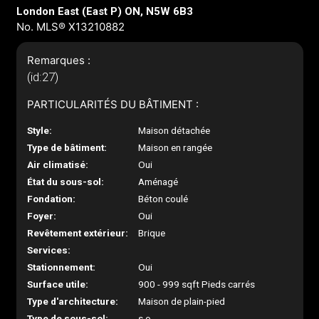
London East (East P) ON, N5W 6B3
No. MLS® X13210882
Remarques :
(id:27)
PARTICULARITÉS DU BÂTIMENT :
Style:
Maison détachée
Type de bâtiment:
Maison en rangée
Air climatisé:
Oui
État du sous-sol:
Aménagé
Fondation:
Béton coulé
Foyer:
Oui
Revêtement extérieur:
Brique
Services:
Stationnement:
Oui
Surface utile:
900 - 999 sqft Pieds carrés
Type d'architecture:
Maison de plain-pied
Type de sous-sol:
s.o.