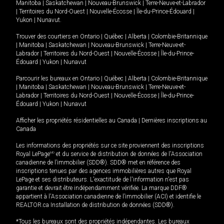
Manitoba
|
Saskatchewan
|
Nouveau-Brunswick
|
Terre-Neuve-et-Labrador
|
Territoires du Nord-Ouest
|
Nouvelle-Écosse
|
Île-du-Prince-Édouard
|
Yukon
|
Nunavut
.
Trouver des courtiers en
Ontario
|
Québec
|
Alberta
|
Colombie-Britannique
|
Manitoba
|
Saskatchewan
|
Nouveau-Brunswick
|
Terre-Neuve-et-
Labrador
|
Territoires du Nord-Ouest
|
Nouvelle-Écosse
|
Île-du-Prince-
Édouard
|
Yukon
|
Nunavut
Parcourir les bureaux en
Ontario
|
Québec
|
Alberta
|
Colombie-Britannique
|
Manitoba
|
Saskatchewan
|
Nouveau-Brunswick
|
Terre-Neuve-et-
Labrador
|
Territoires du Nord-Ouest
|
Nouvelle-Écosse
|
Île-du-Prince-
Édouard
|
Yukon
|
Nunavut
Afficher les propriétés résidentielles au Canada
|
Dernières inscriptions au
Canada
Les informations des propriétés sur ce site proviennent des inscriptions
Royal LePage
MD
et du service de distribution de données de l'Association
canadienne de l’immobilier (SDD®). SDD® met en référence des
inscriptions tenues par des agences immobilières autres que Royal
LePage et ses distributeurs. L'exactitude de l'information n'est pas
garantie et devrait être indépendamment vérifiée. La marque DDF®
appartient à l'Association canadienne de l’immobilier (ACI) et identifie le
REALTOR.ca Installation de distribution de données (SDD®).
*Tous les bureaux sont des propriétés indépendantes. Les bureaux