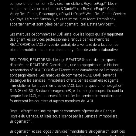
comprenant la mention « Services immobiliers Royal LePage
MD
Ltée »,
incluant sa division « Johnston & Daniel
MD
», « Royal LePage
MD
Credit
Valley Real Estate, Brokerage », « Royal LePage
MD
West Real Estate Services
», « Royal LePage
MD
Sussex », et « Les immeubles Mont-Tremblant »
appartiennent et sont gérés par Bridgemarq Real Estate Services
MD
.
Les marques de commerce MLS® ainsi que les logos qui s'y rapportent
désignent les services professionnels rendus par les membres
REALTORS® de l'ACI en vue de l'achat, de la vente et de la location de
biens immobiliers dans le cadre d'un système de vente collaborative.
REALTOR®, REALTORS® et le logo REALTOR® sont des marques
déposées de REALTOR® Canada Inc., une compagnie dont la National
Association of REALTORS® et l'Association canadienne de l’immobilier
sont propriétaires. Les marques de commerce REALTOR® servent à
distinguer les services immobiliers offerts par les courtiers et agents
immobilier en tant que membres de l'ACI. Les marques d'homologation
S.I.A.® /MLS®, Service inter-agences®, et leurs logos respectifs sont la
propriété de l'ACI, et ils servent à identifier les services immobiliers que
fournissent les courtiers et agents membres de l'ACI.
Royal LePage
MD
est une marque de commerce déposée de la Banque
Royale du Canada, utilisée sous licence par les Services immobiliers
Bridgemarq
MD
.
Bridgemarq
MD
et ses logos / Services immobiliers Bridgemarq
MD
sont des