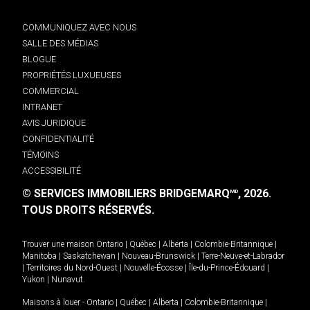
COMMUNIQUEZ AVEC NOUS
SALLE DES MÉDIAS
BLOGUE
PROPRIÉTÉS LUXUEUSES
COMMERCIAL
INTRANET
AVIS JURIDIQUE
CONFIDENTIALITÉ
TÉMOINS
ACCESSIBILITÉ
© SERVICES IMMOBILIERS BRIDGEMARQ
, 2026.
MD
TOUS DROITS RÉSERVÉS.
Trouver une maison
Ontario
|
Québec
|
Alberta
|
Colombie-Britannique
|
Manitoba
|
Saskatchewan
|
Nouveau-Brunswick
|
Terre-Neuve-et-Labrador
|
Territoires du Nord-Ouest
|
Nouvelle-Écosse
|
Île-du-Prince-Édouard
|
Yukon
|
Nunavut
.
Maisons à louer -
Ontario
|
Québec
|
Alberta
|
Colombie-Britannique
|