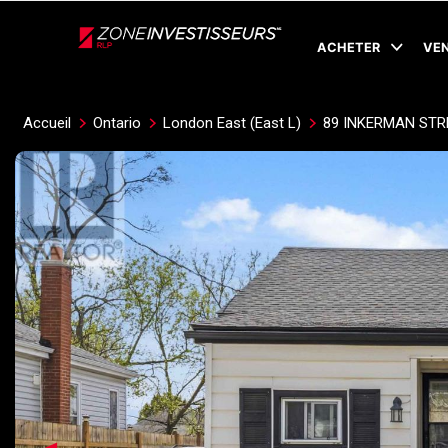
Live
En Direct
ACHETER
VE
Accueil
Ontario
London East (East L)
89 INKERMAN STR