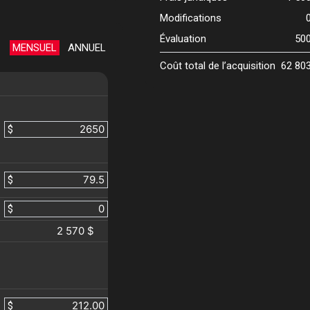
Modifications
Évaluation
50
MENSUEL
ANNUEL
Coût total de l’acquisition
62 80
$
$
$
2 570 $
$