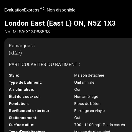
MC
ÉvaluationExpress
:
Non disponible
London East (East L) ON, N5Z 1X3
No. MLS® X13068598
Remarques :
(id:27)
PARTICULARITÉS DU BÂTIMENT :
Style:
Maison détachée
Type de bâtiment:
Unifamiliale
Air climatisé:
Oui
État du sous-sol:
Non aménagé
Fondation:
Blocs de béton
Revêtement extérieur:
Bardage en vinyle
Stationnement:
Oui
Surface utile:
700 - 1100 sqft Pieds carrés
Type d'architecture:
Maison de plain-pied