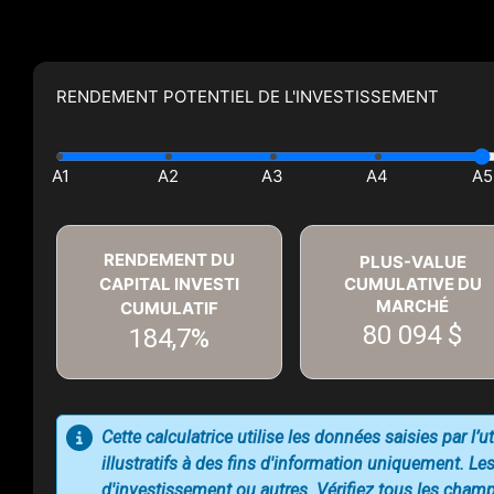
RENDEMENT POTENTIEL DE L'INVESTISSEMENT
RENDEMENT DU
PLUS-VALUE
CAPITAL INVESTI
CUMULATIVE DU
MARCHÉ
CUMULATIF
80 094 $
184,7%
Cette calculatrice utilise les données saisies par l’
illustratifs à des fins d'information uniquement. Les
d'investissement ou autres. Vérifiez tous les champs