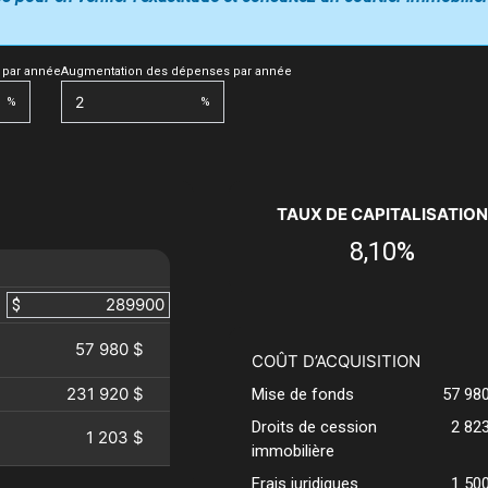
 par année
Augmentation des dépenses par année
%
%
TAUX DE CAPITALISATION
8,10%
$
57 980 $
COÛT D’ACQUISITION
231 920 $
Mise de fonds
57 98
Droits de cession
2 82
1 203 $
immobilière
Frais juridiques
1 50