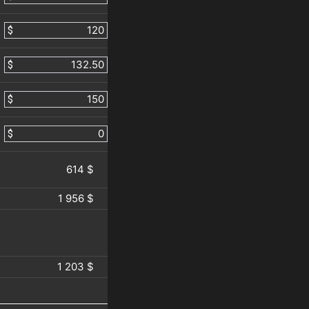
$
$
$
$
614 $
1 956 $
1 203 $