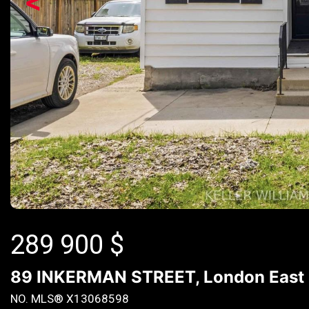
<
289 900
$
89 INKERMAN STREET, London East (E
NO. MLS® X13068598