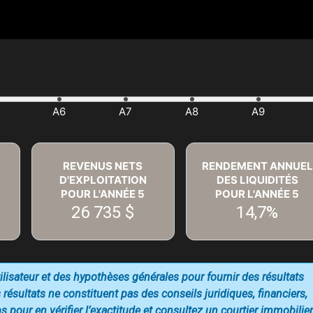
REVENUS NETS
RENDEMENT ANNUEL
D'EXPLOITATION
DES LIQUIDITÉS
POUR L'ANNÉE
5
POUR L'ANNÉE
5
26 735 $
14,7%
utilisateur et des hypothèses générales pour fournir des résultats
 résultats ne constituent pas des conseils juridiques, financiers,
 pour en vérifier l’exactitude et consultez un courtier immobilier