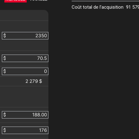
Coût total de l’acquisition
91 57
$
$
$
2 279 $
$
$