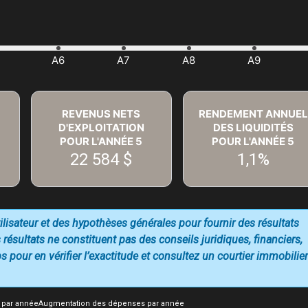
REVENUS NETS
RENDEMENT ANNUEL
D'EXPLOITATION
DES LIQUIDITÉS
POUR L'ANNÉE
5
POUR L'ANNÉE
5
22 584 $
1,1%
utilisateur et des hypothèses générales pour fournir des résultats
 résultats ne constituent pas des conseils juridiques, financiers,
 pour en vérifier l’exactitude et consultez un courtier immobilier
 par année
Augmentation des dépenses par année