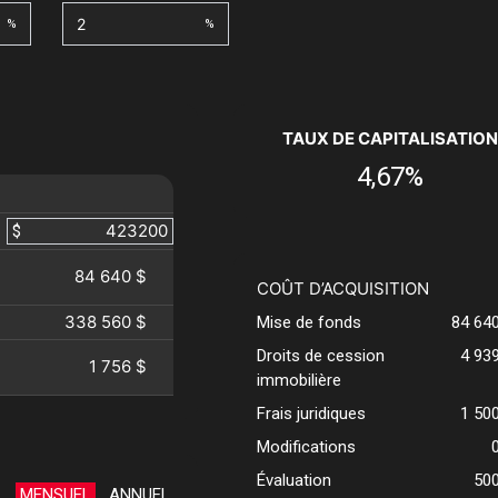
%
%
TAUX DE CAPITALISATION
4,67%
$
84 640 $
COÛT D’ACQUISITION
338 560 $
Mise de fonds
84 64
Droits de cession
4 93
1 756 $
immobilière
Frais juridiques
1 50
Modifications
Évaluation
50
MENSUEL
ANNUEL