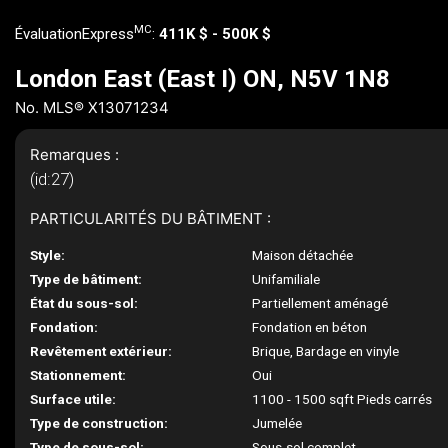
MC
ÉvaluationExpress
:
411K $ - 500K $
London East (East I) ON, N5V 1N8
No. MLS® X13071234
Remarques :
(id:27)
PARTICULARITÉS DU BÂTIMENT :
Style:
Maison détachée
Type de bâtiment:
Unifamiliale
État du sous-sol:
Partiellement aménagé
Fondation:
Fondation en béton
Revêtement extérieur:
Brique, Bardage en vinyle
Stationnement:
Oui
Surface utile:
1100 - 1500 sqft Pieds carrés
Type de construction:
Jumelée
Type de sous-sol:
Sous-sol complet