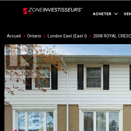
Live
En Direct
ACHETER
VE
Accueil
Ontario
London East (East I)
2008 ROYAL CRES