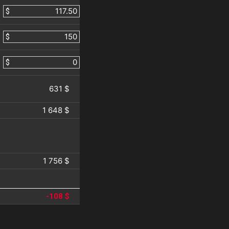
$
$
$
631 $
1 648 $
1 756 $
-108 $