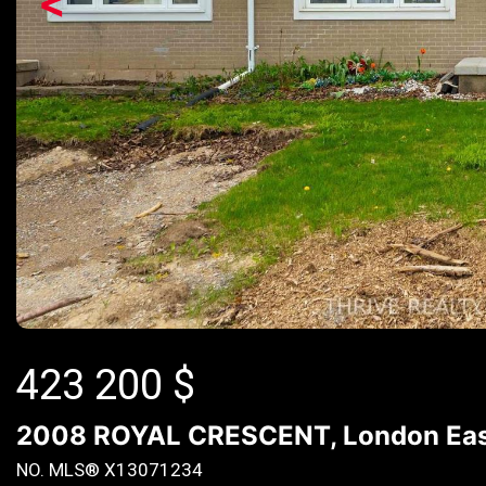
<
423 200
$
2008 ROYAL CRESCENT, London East 
NO. MLS® X13071234