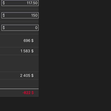
$
$
$
696 $
1 583 $
2 405 $
-822 $