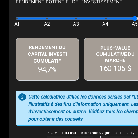
RENDEMENT POTENTIEL DE L'INVESTISSEMENT
RENDEMENT DU
PLUS-VALUE
CAPITAL INVESTI
CUMULATIVE DU
MARCHÉ
CUMULATIF
160 105 $
94,7%
Cette calculatrice utilise les données saisies par l’
illustratifs à des fins d'information uniquement. Les
d'investissement ou autres. Vérifiez tous les champs
pour obtenir des conseils.
Plus-value du marché par année
Augmentation du loyer