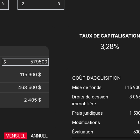
%
%
TAUX DE CAPITALISATION
3,28%
$
115 900 $
COÛT D’ACQUISITION
463 600 $
Mise de fonds
115 90
Droits de cession
8 06
2 405 $
immobilière
Frais juridiques
1 50
Modifications
Évaluation
50
MENSUEL
ANNUEL