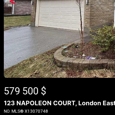
<
579 500
$
123 NAPOLEON COURT, London East (
NO. MLS® X13070748