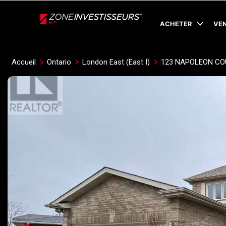
Live
En Direct
ACHETER
VE
Accueil
Ontario
London East (East I)
123 NAPOLEON CO