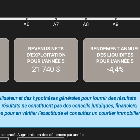
REVENUS NETS
RENDEMENT ANNUEL
D'EXPLOITATION
DES LIQUIDITÉS
POUR L'ANNÉE
5
POUR L'ANNÉE
5
21 740 $
-4,4%
utilisateur et des hypothèses générales pour fournir des résultats
 résultats ne constituent pas des conseils juridiques, financiers,
 pour en vérifier l’exactitude et consultez un courtier immobilier
 par année
Augmentation des dépenses par année