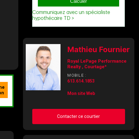
Mathieu Fournier
Royal LePage Performance
Realty , Courtage*
MOBILE :
613.614.1853
Mon site Web
Contacter ce courtier