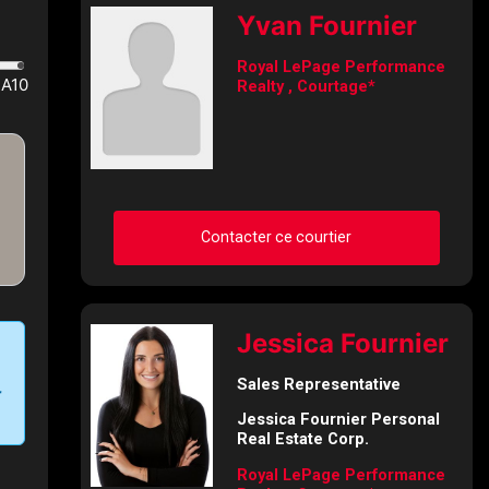
Demander des infos sur
Yvan Fournier
cette inscription
Royal LePage Performance
Realty , Courtage*
Prénom
et
Nom
Courriel
Téléphone
(Optionnel)
Contacter ce courtier
Message
Demander des infos sur
Jessica Fournier
cette inscription
Sales Representative
Prénom
Jessica Fournier Personal
et
Real Estate Corp.
Nom
Courriel
Royal LePage Performance