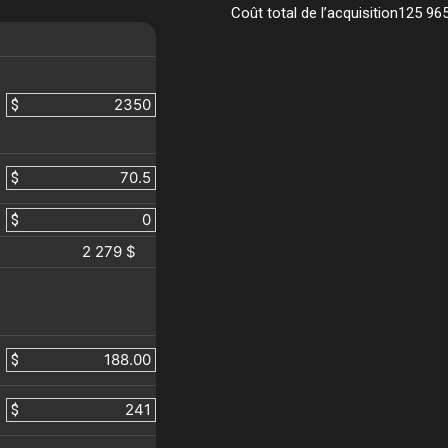
Coût total de l’acquisition
125 96
$
$
$
2 279 $
$
$