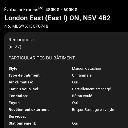
MC
ÉvaluationExpress
:
480K $ - 600K $
London East (East I) ON, N5V 4B2
No. MLS® X13070748
Remarques :
(id:27)
PARTICULARITÉS DU BÂTIMENT :
Style:
Maison détachée
Type de bâtiment:
Unifamiliale
Air climatisé:
Oui
État du sous-sol:
Partiellement aménagé
Fondation:
Béton coulé
Foyer:
Oui
Revêtement extérieur:
Brique, Bardage en vinyle
Services:
Stationnement:
Oui