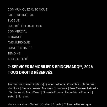
COMMUNIQUEZ AVEC NOUS
SALLE DES MÉDIAS
BLOGUE
PROPRIÉTÉS LUXUEUSES
COMMERCIAL
INTRANET
AVIS JURIDIQUE
CONFIDENTIALITÉ
TÉMOINS
ACCESSIBILITÉ
© SERVICES IMMOBILIERS BRIDGEMARQ
, 2026.
MD
TOUS DROITS RÉSERVÉS.
Trouver une maison
Ontario
|
Québec
|
Alberta
|
Colombie-Britannique
|
Manitoba
|
Saskatchewan
|
Nouveau-Brunswick
|
Terre-Neuve-et-Labrador
|
Territoires du Nord-Ouest
|
Nouvelle-Écosse
|
Île-du-Prince-Édouard
|
Yukon
|
Nunavut
.
Maisons à louer -
Ontario
|
Québec
|
Alberta
|
Colombie-Britannique
|