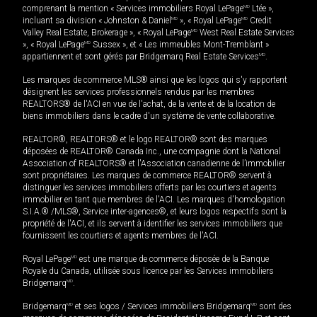
comprenant la mention « Services immobiliers Royal LePage
MD
Ltée »,
incluant sa division « Johnston & Daniel
MD
», « Royal LePage
MD
Credit
Valley Real Estate, Brokerage », « Royal LePage
MD
West Real Estate Services
», « Royal LePage
MD
Sussex », et « Les immeubles Mont-Tremblant »
appartiennent et sont gérés par Bridgemarq Real Estate Services
MD
.
Les marques de commerce MLS® ainsi que les logos qui s'y rapportent
désignent les services professionnels rendus par les membres
REALTORS® de l'ACI en vue de l'achat, de la vente et de la location de
biens immobiliers dans le cadre d'un système de vente collaborative.
REALTOR®, REALTORS® et le logo REALTOR® sont des marques
déposées de REALTOR® Canada Inc., une compagnie dont la National
Association of REALTORS® et l'Association canadienne de l’immobilier
sont propriétaires. Les marques de commerce REALTOR® servent à
distinguer les services immobiliers offerts par les courtiers et agents
immobilier en tant que membres de l'ACI. Les marques d'homologation
S.I.A.® /MLS®, Service inter-agences®, et leurs logos respectifs sont la
propriété de l'ACI, et ils servent à identifier les services immobiliers que
fournissent les courtiers et agents membres de l'ACI.
Royal LePage
MD
est une marque de commerce déposée de la Banque
Royale du Canada, utilisée sous licence par les Services immobiliers
Bridgemarq
MD
.
Bridgemarq
MD
et ses logos / Services immobiliers Bridgemarq
MD
sont des