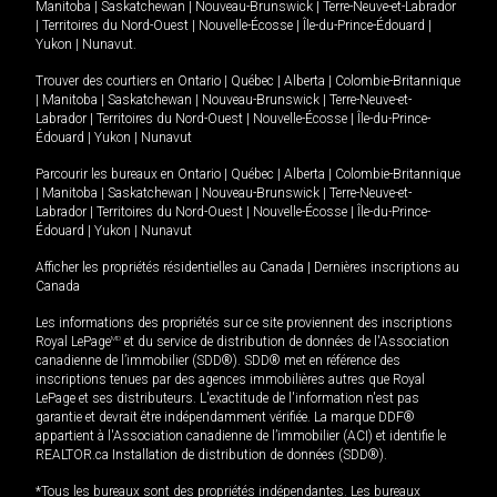
Manitoba
|
Saskatchewan
|
Nouveau-Brunswick
|
Terre-Neuve-et-Labrador
|
Territoires du Nord-Ouest
|
Nouvelle-Écosse
|
Île-du-Prince-Édouard
|
Yukon
|
Nunavut
.
Trouver des courtiers en
Ontario
|
Québec
|
Alberta
|
Colombie-Britannique
|
Manitoba
|
Saskatchewan
|
Nouveau-Brunswick
|
Terre-Neuve-et-
Labrador
|
Territoires du Nord-Ouest
|
Nouvelle-Écosse
|
Île-du-Prince-
Édouard
|
Yukon
|
Nunavut
Parcourir les bureaux en
Ontario
|
Québec
|
Alberta
|
Colombie-Britannique
|
Manitoba
|
Saskatchewan
|
Nouveau-Brunswick
|
Terre-Neuve-et-
Labrador
|
Territoires du Nord-Ouest
|
Nouvelle-Écosse
|
Île-du-Prince-
Édouard
|
Yukon
|
Nunavut
Afficher les propriétés résidentielles au Canada
|
Dernières inscriptions au
Canada
Les informations des propriétés sur ce site proviennent des inscriptions
Royal LePage
MD
et du service de distribution de données de l'Association
canadienne de l’immobilier (SDD®). SDD® met en référence des
inscriptions tenues par des agences immobilières autres que Royal
LePage et ses distributeurs. L'exactitude de l'information n'est pas
garantie et devrait être indépendamment vérifiée. La marque DDF®
appartient à l'Association canadienne de l’immobilier (ACI) et identifie le
REALTOR.ca Installation de distribution de données (SDD®).
*Tous les bureaux sont des propriétés indépendantes. Les bureaux