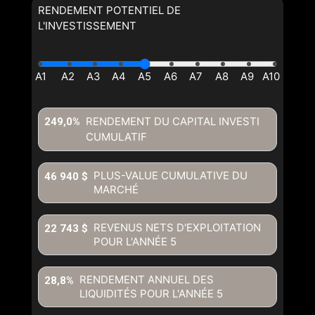
RENDEMENT POTENTIEL DE
L'INVESTISSEMENT
RENDEMENT DU CAPITAL INVESTI
249,0%
CUMULATIF
PLUS-VALUE CUMULATIVE DU
46 940 $
MARCHÉ
REVENUS NETS D'EXPLOITATION
22 743 $
POUR L'ANNÉE
5
RENDEMENT ANNUEL DES
28,8%
LIQUIDITÉS POUR L'ANNÉE
5