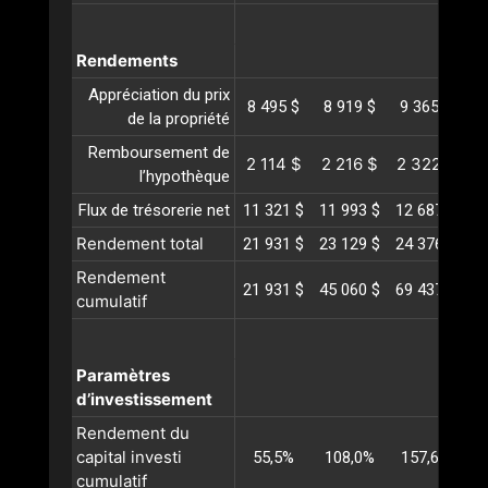
Rendements
Appréciation du prix
8 495 $
8 919 $
9 365 $
9
de la propriété
Remboursement de
2 114 $
2 216 $
2 322 $
2
l’hypothèque
Flux de trésorerie net
11 321 $
11 993 $
12 687 $
13
Rendement total
21 931 $
23 129 $
24 376 $
25
Rendement
21 931 $
45 060 $
69 437 $
95
cumulatif
Paramètres
d’investissement
Rendement du
capital investi
55,5%
108,0%
157,6%
2
cumulatif