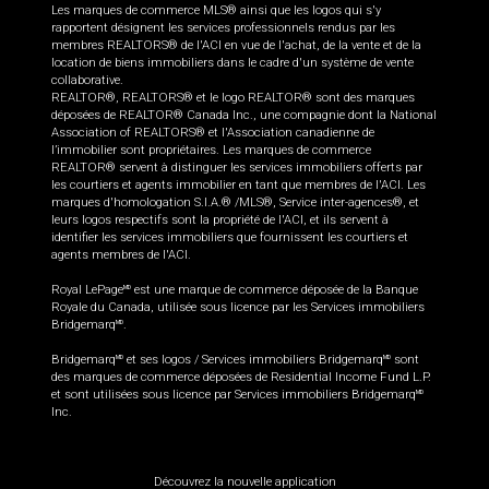
Les marques de commerce MLS® ainsi que les logos qui s'y
rapportent désignent les services professionnels rendus par les
membres REALTORS® de l'ACI en vue de l'achat, de la vente et de la
location de biens immobiliers dans le cadre d'un système de vente
collaborative.
REALTOR®, REALTORS® et le logo REALTOR® sont des marques
déposées de REALTOR® Canada Inc., une compagnie dont la National
Association of REALTORS® et l'Association canadienne de
l’immobilier sont propriétaires. Les marques de commerce
REALTOR® servent à distinguer les services immobiliers offerts par
les courtiers et agents immobilier en tant que membres de l'ACI. Les
marques d'homologation S.I.A.® /MLS®, Service inter-agences®, et
leurs logos respectifs sont la propriété de l'ACI, et ils servent à
identifier les services immobiliers que fournissent les courtiers et
agents membres de l'ACI.
Royal LePage
est une marque de commerce déposée de la Banque
MD
Royale du Canada, utilisée sous licence par les Services immobiliers
Bridgemarq
.
MD
Bridgemarq
et ses logos / Services immobiliers Bridgemarq
sont
MD
MD
des marques de commerce déposées de Residential Income Fund L.P.
et sont utilisées sous licence par Services immobiliers Bridgemarq
MD
Inc.
Découvrez la nouvelle application