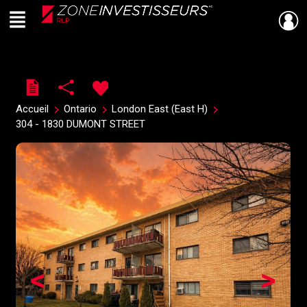
Menu
Live
En Direct
Accueil
Ontario
London East (East H)
304 - 1830 DUMONT STREET
<
>