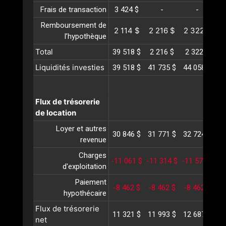
Frais de transaction
3 424 $
-
-
Remboursement de
2 114 $
2 216 $
2 322 $
2
l’hypothèque
Total
39 518 $
2 216 $
2 322 $
2
Liquidités investies
39 518 $
41 735 $
44 058 $
46
Flux de trésorerie
de location
Loyer et autres
30 846 $
31 771 $
32 724 $
33
revenue
Charges
-11 061 $
-11 314 $
-11 574 $
-1
d'exploitation
Paiement
-8 462 $
-8 462 $
-8 462 $
-8
hypothécaire
Flux de trésorerie
11 321 $
11 993 $
12 687 $
13
net