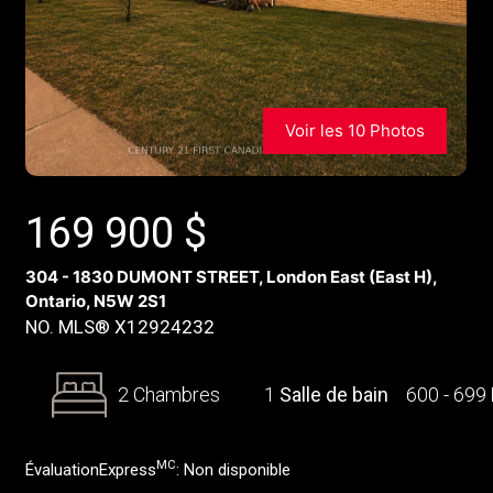
Voir les 10 Photos
169 900
$
304 - 1830 DUMONT STREET, London East (East H),
Ontario, N5W 2S1
NO. MLS® X12924232
2 Chambres
1
Salle de bain
600 - 699
MC
ÉvaluationExpress
:
Non disponible