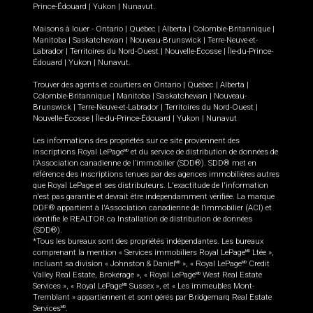
Prince-Édouard
|
Yukon
|
Nunavut
.
Maisons à louer -
Ontario
|
Québec
|
Alberta
|
Colombie-Britannique
|
Manitoba
|
Saskatchewan
|
Nouveau-Brunswick
|
Terre-Neuve-et-
Labrador
|
Territoires du Nord-Ouest
|
Nouvelle-Écosse
|
Île-du-Prince-
Édouard
|
Yukon
|
Nunavut
.
Trouver des agents et courtiers en
Ontario
|
Québec
|
Alberta
|
Colombie-Britannique
|
Manitoba
|
Saskatchewan
|
Nouveau-
Brunswick
|
Terre-Neuve-et-Labrador
|
Territoires du Nord-Ouest
|
Nouvelle-Écosse
|
Île-du-Prince-Édouard
|
Yukon
|
Nunavut
Les informations des propriétés sur ce site proviennent des
inscriptions Royal LePage
et du service de distribution de données de
MD
l'Association canadienne de l’immobilier (SDD®). SDD® met en
référence des inscriptions tenues par des agences immobilières autres
que Royal LePage et ses distributeurs. L'exactitude de l'information
n'est pas garantie et devrait être indépendamment vérifiée. La marque
DDF® appartient à l'Association canadienne de l’immobilier (ACI) et
identifie le REALTOR.ca Installation de distribution de données
(SDD®).
*Tous les bureaux sont des propriétés indépendantes. Les bureaux
comprenant la mention « Services immobiliers Royal LePage
Ltée »,
MD
incluant sa division « Johnston & Daniel
», « Royal LePage
Credit
MD
MD
Valley Real Estate, Brokerage », « Royal LePage
West Real Estate
MD
Services », « Royal LePage
Sussex », et « Les immeubles Mont-
MD
Tremblant » appartiennent et sont gérés par Bridgemarq Real Estate
Services
.
MD