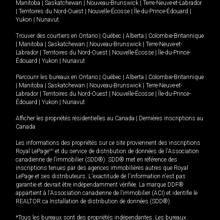
Manitoba
|
Saskatchewan
|
Nouveau-Brunswick
|
Terre-Neuve-et-Labrador
|
Territoires du Nord-Ouest
|
Nouvelle-Écosse
|
Île-du-Prince-Édouard
|
Yukon
|
Nunavut
.
Trouver des courtiers en
Ontario
|
Québec
|
Alberta
|
Colombie-Britannique
|
Manitoba
|
Saskatchewan
|
Nouveau-Brunswick
|
Terre-Neuve-et-
Labrador
|
Territoires du Nord-Ouest
|
Nouvelle-Écosse
|
Île-du-Prince-
Édouard
|
Yukon
|
Nunavut
Parcourir les bureaux en
Ontario
|
Québec
|
Alberta
|
Colombie-Britannique
|
Manitoba
|
Saskatchewan
|
Nouveau-Brunswick
|
Terre-Neuve-et-
Labrador
|
Territoires du Nord-Ouest
|
Nouvelle-Écosse
|
Île-du-Prince-
Édouard
|
Yukon
|
Nunavut
Afficher les propriétés résidentielles au Canada
|
Dernières inscriptions au
Canada
Les informations des propriétés sur ce site proviennent des inscriptions
Royal LePage
MD
et du service de distribution de données de l'Association
canadienne de l’immobilier (SDD®). SDD® met en référence des
inscriptions tenues par des agences immobilières autres que Royal
LePage et ses distributeurs. L'exactitude de l'information n'est pas
garantie et devrait être indépendamment vérifiée. La marque DDF®
appartient à l'Association canadienne de l’immobilier (ACI) et identifie le
REALTOR.ca Installation de distribution de données (SDD®).
*Tous les bureaux sont des propriétés indépendantes. Les bureaux