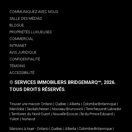
COMMUNIQUEZ AVEC NOUS
SALLE DES MÉDIAS
BLOGUE
PROPRIÉTÉS LUXUEUSES
COMMERCIAL
INTRANET
AVIS JURIDIQUE
CONFIDENTIALITÉ
TÉMOINS
ACCESSIBILITÉ
© SERVICES IMMOBILIERS BRIDGEMARQ
, 2026.
MD
TOUS DROITS RÉSERVÉS.
Trouver une maison
Ontario
|
Québec
|
Alberta
|
Colombie-Britannique
|
Manitoba
|
Saskatchewan
|
Nouveau-Brunswick
|
Terre-Neuve-et-Labrador
|
Territoires du Nord-Ouest
|
Nouvelle-Écosse
|
Île-du-Prince-Édouard
|
Yukon
|
Nunavut
.
Maisons à louer -
Ontario
|
Québec
|
Alberta
|
Colombie-Britannique
|