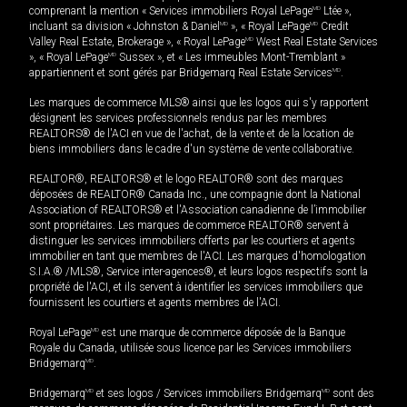
comprenant la mention « Services immobiliers Royal LePage
MD
Ltée »,
incluant sa division « Johnston & Daniel
MD
», « Royal LePage
MD
Credit
Valley Real Estate, Brokerage », « Royal LePage
MD
West Real Estate Services
», « Royal LePage
MD
Sussex », et « Les immeubles Mont-Tremblant »
appartiennent et sont gérés par Bridgemarq Real Estate Services
MD
.
Les marques de commerce MLS® ainsi que les logos qui s'y rapportent
désignent les services professionnels rendus par les membres
REALTORS® de l'ACI en vue de l'achat, de la vente et de la location de
biens immobiliers dans le cadre d'un système de vente collaborative.
REALTOR®, REALTORS® et le logo REALTOR® sont des marques
déposées de REALTOR® Canada Inc., une compagnie dont la National
Association of REALTORS® et l'Association canadienne de l’immobilier
sont propriétaires. Les marques de commerce REALTOR® servent à
distinguer les services immobiliers offerts par les courtiers et agents
immobilier en tant que membres de l'ACI. Les marques d'homologation
S.I.A.® /MLS®, Service inter-agences®, et leurs logos respectifs sont la
propriété de l'ACI, et ils servent à identifier les services immobiliers que
fournissent les courtiers et agents membres de l'ACI.
Royal LePage
MD
est une marque de commerce déposée de la Banque
Royale du Canada, utilisée sous licence par les Services immobiliers
Bridgemarq
MD
.
Bridgemarq
MD
et ses logos / Services immobiliers Bridgemarq
MD
sont des