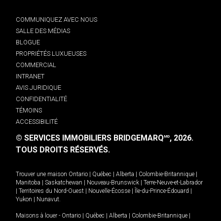
COMMUNIQUEZ AVEC NOUS
SALLE DES MÉDIAS
BLOGUE
PROPRIÉTÉS LUXUEUSES
COMMERCIAL
INTRANET
AVIS JURIDIQUE
CONFIDENTIALITÉ
TÉMOINS
ACCESSIBILITÉ
© SERVICES IMMOBILIERS BRIDGEMARQ
, 2026.
MD
TOUS DROITS RÉSERVÉS.
Trouver une maison
Ontario
|
Québec
|
Alberta
|
Colombie-Britannique
|
Manitoba
|
Saskatchewan
|
Nouveau-Brunswick
|
Terre-Neuve-et-Labrador
|
Territoires du Nord-Ouest
|
Nouvelle-Écosse
|
Île-du-Prince-Édouard
|
Yukon
|
Nunavut
.
Maisons à louer -
Ontario
|
Québec
|
Alberta
|
Colombie-Britannique
|