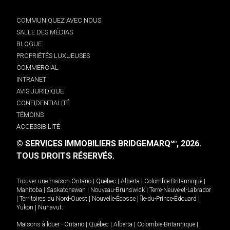
COMMUNIQUEZ AVEC NOUS
SALLE DES MÉDIAS
BLOGUE
PROPRIÉTÉS LUXUEUSES
COMMERCIAL
INTRANET
AVIS JURIDIQUE
CONFIDENTIALITÉ
TÉMOINS
ACCESSIBILITÉ
© SERVICES IMMOBILIERS BRIDGEMARQ
, 2026.
MD
TOUS DROITS RÉSERVÉS.
Trouver une maison
Ontario
|
Québec
|
Alberta
|
Colombie-Britannique
|
Manitoba
|
Saskatchewan
|
Nouveau-Brunswick
|
Terre-Neuve-et-Labrador
|
Territoires du Nord-Ouest
|
Nouvelle-Écosse
|
Île-du-Prince-Édouard
|
Yukon
|
Nunavut
.
Maisons à louer -
Ontario
|
Québec
|
Alberta
|
Colombie-Britannique
|