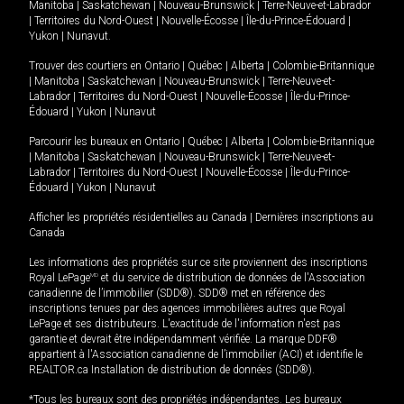
Manitoba
|
Saskatchewan
|
Nouveau-Brunswick
|
Terre-Neuve-et-Labrador
|
Territoires du Nord-Ouest
|
Nouvelle-Écosse
|
Île-du-Prince-Édouard
|
Yukon
|
Nunavut
.
Trouver des courtiers en
Ontario
|
Québec
|
Alberta
|
Colombie-Britannique
|
Manitoba
|
Saskatchewan
|
Nouveau-Brunswick
|
Terre-Neuve-et-
Labrador
|
Territoires du Nord-Ouest
|
Nouvelle-Écosse
|
Île-du-Prince-
Édouard
|
Yukon
|
Nunavut
Parcourir les bureaux en
Ontario
|
Québec
|
Alberta
|
Colombie-Britannique
|
Manitoba
|
Saskatchewan
|
Nouveau-Brunswick
|
Terre-Neuve-et-
Labrador
|
Territoires du Nord-Ouest
|
Nouvelle-Écosse
|
Île-du-Prince-
Édouard
|
Yukon
|
Nunavut
Afficher les propriétés résidentielles au Canada
|
Dernières inscriptions au
Canada
Les informations des propriétés sur ce site proviennent des inscriptions
Royal LePage
MD
et du service de distribution de données de l'Association
canadienne de l’immobilier (SDD®). SDD® met en référence des
inscriptions tenues par des agences immobilières autres que Royal
LePage et ses distributeurs. L'exactitude de l'information n'est pas
garantie et devrait être indépendamment vérifiée. La marque DDF®
appartient à l'Association canadienne de l’immobilier (ACI) et identifie le
REALTOR.ca Installation de distribution de données (SDD®).
*Tous les bureaux sont des propriétés indépendantes. Les bureaux