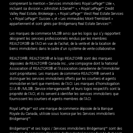
comprenant la mention « Services immobiliers Royal LePage
MD
Ltée »,
incluant sa division « Johnston & Daniel
MD
», « Royal LePage
MD
Credit
Valley Real Estate, Brokerage », « Royal LePage
MD
West Real Estate Services
», « Royal LePage
MD
Sussex », et « Les immeubles Mont-Tremblant »
appartiennent et sont gérés par Bridgemarq Real Estate Services
MD
.
Les marques de commerce MLS® ainsi que les logos qui s'y rapportent
désignent les services professionnels rendus par les membres
REALTORS® de l'ACI en vue de l'achat, de la vente et de la location de
biens immobiliers dans le cadre d'un système de vente collaborative.
REALTOR®, REALTORS® et le logo REALTOR® sont des marques
déposées de REALTOR® Canada Inc., une compagnie dont la National
Association of REALTORS® et l'Association canadienne de l’immobilier
sont propriétaires. Les marques de commerce REALTOR® servent à
distinguer les services immobiliers offerts par les courtiers et agents
immobilier en tant que membres de l'ACI. Les marques d'homologation
S.I.A.® /MLS®, Service inter-agences®, et leurs logos respectifs sont la
propriété de l'ACI, et ils servent à identifier les services immobiliers que
fournissent les courtiers et agents membres de l'ACI.
Royal LePage
MD
est une marque de commerce déposée de la Banque
Royale du Canada, utilisée sous licence par les Services immobiliers
Bridgemarq
MD
.
Bridgemarq
MD
et ses logos / Services immobiliers Bridgemarq
MD
sont des