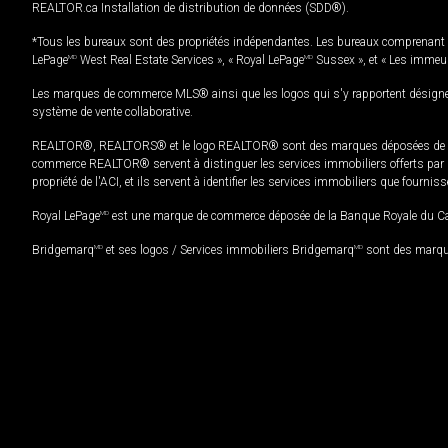
REALTOR.ca Installation de distribution de données (SDD®).
*Tous les bureaux sont des propriétés indépendantes. Les bureaux comprenant 
LePage
MD
West Real Estate Services », « Royal LePage
MD
Sussex », et « Les immeu
Les marques de commerce MLS® ainsi que les logos qui s'y rapportent désignent
système de vente collaborative.
REALTOR®, REALTORS® et le logo REALTOR® sont des marques déposées de REAL
commerce REALTOR® servent à distinguer les services immobiliers offerts par le
propriété de l'ACI, et ils servent à identifier les services immobiliers que fourni
Royal LePage
MD
est une marque de commerce déposée de la Banque Royale du Cana
Bridgemarq
MD
et ses logos / Services immobiliers Bridgemarq
MD
sont des marque