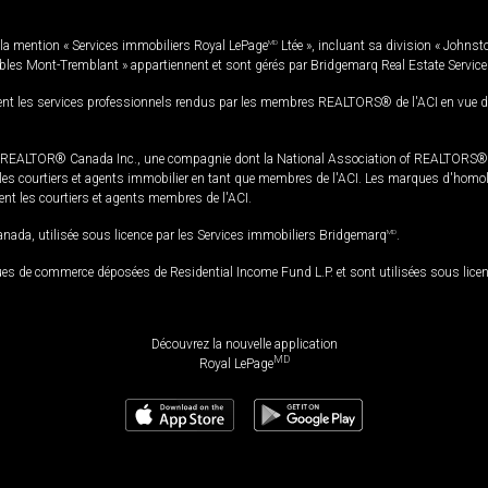
la mention « Services immobiliers Royal LePage
MD
Ltée », incluant sa division « Johnst
bles Mont-Tremblant » appartiennent et sont gérés par Bridgemarq Real Estate Servic
 les services professionnels rendus par les membres REALTORS® de l'ACI en vue de l'a
TOR® Canada Inc., une compagnie dont la National Association of REALTORS® et l'
s courtiers et agents immobilier en tant que membres de l'ACI. Les marques d'homolog
ssent les courtiers et agents membres de l'ACI.
da, utilisée sous licence par les Services immobiliers Bridgemarq
MD
.
s de commerce déposées de Residential Income Fund L.P. et sont utilisées sous lice
Découvrez la nouvelle application
MD
Royal LePage