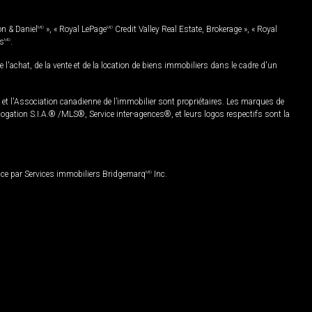
on & Daniel
MD
», « Royal LePage
MD
Credit Valley Real Estate, Brokerage », « Royal
es
MD
.
chat, de la vente et de la location de biens immobiliers dans le cadre d'un
Association canadienne de l’immobilier sont propriétaires. Les marques de
ation S.I.A.® /MLS®, Service inter-agences®, et leurs logos respectifs sont la
nce par Services immobiliers Bridgemarq
MD
Inc.