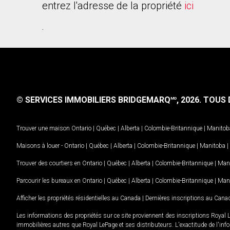
entrez l'adresse de la propriété
ici
.
© SERVICES IMMOBILIERS BRIDGEMARQ
, 2026.
TOUS D
MD
Trouver une maison
Ontario
|
Québec
|
Alberta
|
Colombie-Britannique
|
Manitob
Maisons à louer -
Ontario
|
Québec
|
Alberta
|
Colombie-Britannique
|
Manitoba
|
Trouver des courtiers en
Ontario
|
Québec
|
Alberta
|
Colombie-Britannique
|
Man
Parcourir les bureaux en
Ontario
|
Québec
|
Alberta
|
Colombie-Britannique
|
Man
Afficher les propriétés résidentielles au Canada
|
Dernières inscriptions au Cana
Les informations des propriétés sur ce site proviennent des inscriptions Royal 
immobilières autres que Royal LePage et ses distributeurs. L'exactitude de l'info