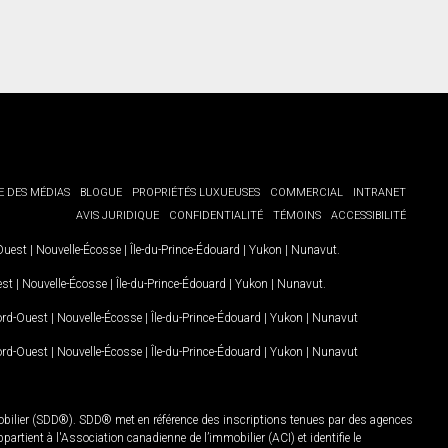
E DES MÉDIAS
BLOGUE
PROPRIÉTÉS LUXUEUSES
COMMERCIAL
INTRANET
AVIS JURIDIQUE
CONFIDENTIALITÉ
TÉMOINS
ACCESSIBILITÉ
-Ouest
|
Nouvelle-Écosse
|
Île-du-Prince-Édouard
|
Yukon
|
Nunavut
.
est
|
Nouvelle-Écosse
|
Île-du-Prince-Édouard
|
Yukon
|
Nunavut
.
Nord-Ouest
|
Nouvelle-Écosse
|
Île-du-Prince-Édouard
|
Yukon
|
Nunavut
Nord-Ouest
|
Nouvelle-Écosse
|
Île-du-Prince-Édouard
|
Yukon
|
Nunavut
mobilier (SDD®). SDD® met en référence des inscriptions tenues par des agences
rtient à l'Association canadienne de l’immobilier (ACI) et identifie le