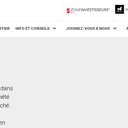
ZoneInvestisseurs RLP
RTIER
INFO ET CONSEILS
JOIGNEZ-VOUS À NOUS
F dans
iété
rché.
en