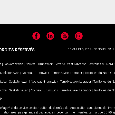
Facebook
LinkedIn
YouTube
Instagram
ROITS RÉSERVÉS.
COMMUNIQUEZ AVEC NOUS
SALL
a
|
Saskatchewan
|
Nouveau-Brunswick
|
Terre-Neuve-et-Labrador
|
Territoires du Nord
Saskatchewan
|
Nouveau-Brunswick
|
Terre-Neuve-et-Labrador
|
Territoires du Nord-Ou
itoba
|
Saskatchewan
|
Nouveau-Brunswick
|
Terre-Neuve-et-Labrador
|
Territoires du 
itoba
|
Saskatchewan
|
Nouveau-Brunswick
|
Terre-Neuve-et-Labrador
|
Territoires du 
da
LePage
MD
et du service de distribution de données de l'Association canadienne de l’im
rmation n'est pas garantie et devrait être indépendamment vérifiée. La marque DDF® appa