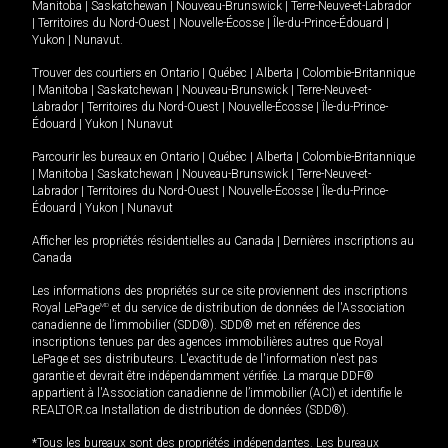
Manitoba
|
Saskatchewan
|
Nouveau-Brunswick
|
Terre-Neuve-et-Labrador
|
Territoires du Nord-Ouest
|
Nouvelle-Écosse
|
Île-du-Prince-Édouard
|
Yukon
|
Nunavut
.
Trouver des courtiers en
Ontario
|
Québec
|
Alberta
|
Colombie-Britannique
|
Manitoba
|
Saskatchewan
|
Nouveau-Brunswick
|
Terre-Neuve-et-
Labrador
|
Territoires du Nord-Ouest
|
Nouvelle-Écosse
|
Île-du-Prince-
Édouard
|
Yukon
|
Nunavut
Parcourir les bureaux en
Ontario
|
Québec
|
Alberta
|
Colombie-Britannique
|
Manitoba
|
Saskatchewan
|
Nouveau-Brunswick
|
Terre-Neuve-et-
Labrador
|
Territoires du Nord-Ouest
|
Nouvelle-Écosse
|
Île-du-Prince-
Édouard
|
Yukon
|
Nunavut
Afficher les propriétés résidentielles au Canada
|
Dernières inscriptions au
Canada
Les informations des propriétés sur ce site proviennent des inscriptions
Royal LePage
MD
et du service de distribution de données de l'Association
canadienne de l’immobilier (SDD®). SDD® met en référence des
inscriptions tenues par des agences immobilières autres que Royal
LePage et ses distributeurs. L'exactitude de l'information n'est pas
garantie et devrait être indépendamment vérifiée. La marque DDF®
appartient à l'Association canadienne de l’immobilier (ACI) et identifie le
REALTOR.ca Installation de distribution de données (SDD®).
*Tous les bureaux sont des propriétés indépendantes. Les bureaux