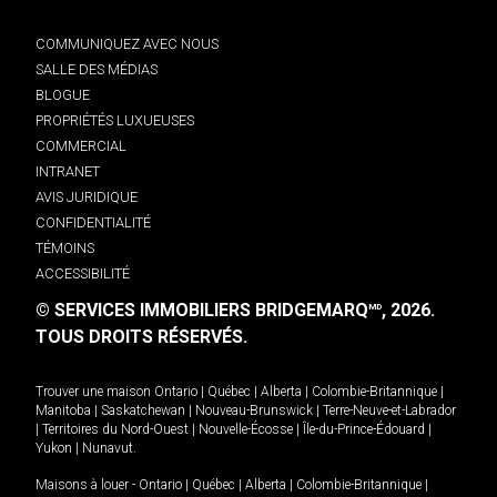
COMMUNIQUEZ AVEC NOUS
SALLE DES MÉDIAS
BLOGUE
PROPRIÉTÉS LUXUEUSES
COMMERCIAL
INTRANET
AVIS JURIDIQUE
CONFIDENTIALITÉ
TÉMOINS
ACCESSIBILITÉ
© SERVICES IMMOBILIERS BRIDGEMARQ
, 2026.
MD
TOUS DROITS RÉSERVÉS.
Trouver une maison
Ontario
|
Québec
|
Alberta
|
Colombie-Britannique
|
Manitoba
|
Saskatchewan
|
Nouveau-Brunswick
|
Terre-Neuve-et-Labrador
|
Territoires du Nord-Ouest
|
Nouvelle-Écosse
|
Île-du-Prince-Édouard
|
Yukon
|
Nunavut
.
Maisons à louer -
Ontario
|
Québec
|
Alberta
|
Colombie-Britannique
|