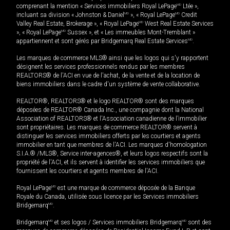
comprenant la mention « Services immobiliers Royal LePage
MD
Ltée »,
incluant sa division « Johnston & Daniel
MD
», « Royal LePage
MD
Credit
Valley Real Estate, Brokerage », « Royal LePage
MD
West Real Estate Services
», « Royal LePage
MD
Sussex », et « Les immeubles Mont-Tremblant »
appartiennent et sont gérés par Bridgemarq Real Estate Services
MD
.
Les marques de commerce MLS® ainsi que les logos qui s'y rapportent
désignent les services professionnels rendus par les membres
REALTORS® de l'ACI en vue de l'achat, de la vente et de la location de
biens immobiliers dans le cadre d'un système de vente collaborative.
REALTOR®, REALTORS® et le logo REALTOR® sont des marques
déposées de REALTOR® Canada Inc., une compagnie dont la National
Association of REALTORS® et l'Association canadienne de l’immobilier
sont propriétaires. Les marques de commerce REALTOR® servent à
distinguer les services immobiliers offerts par les courtiers et agents
immobilier en tant que membres de l'ACI. Les marques d'homologation
S.I.A.® /MLS®, Service inter-agences®, et leurs logos respectifs sont la
propriété de l'ACI, et ils servent à identifier les services immobiliers que
fournissent les courtiers et agents membres de l'ACI.
Royal LePage
MD
est une marque de commerce déposée de la Banque
Royale du Canada, utilisée sous licence par les Services immobiliers
Bridgemarq
MD
.
Bridgemarq
MD
et ses logos / Services immobiliers Bridgemarq
MD
sont des