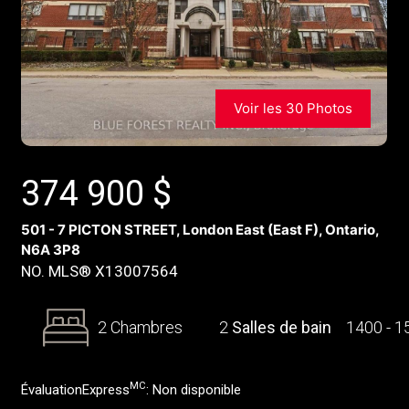
Voir les 30 Photos
374 900
$
501 - 7 PICTON STREET, London East (East F), Ontario,
N6A 3P8
NO. MLS® X13007564
2 Chambres
2
Salles de bain
1400 - 
MC
ÉvaluationExpress
:
Non disponible