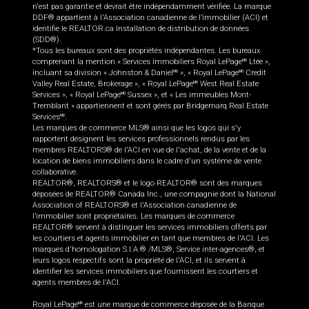
n'est pas garantie et devrait être indépendamment vérifiée. La marque
DDF® appartient à l'Association canadienne de l’immobilier (ACI) et
identifie le REALTOR.ca Installation de distribution de données
(SDD®).
*Tous les bureaux sont des propriétés indépendantes. Les bureaux
comprenant la mention « Services immobiliers Royal LePage
Ltée »,
MD
incluant sa division « Johnston & Daniel
», « Royal LePage
Credit
MD
MD
Valley Real Estate, Brokerage », « Royal LePage
West Real Estate
MD
Services », « Royal LePage
Sussex », et « Les immeubles Mont-
MD
Tremblant » appartiennent et sont gérés par Bridgemarq Real Estate
Services
.
MD
Les marques de commerce MLS® ainsi que les logos qui s'y
rapportent désignent les services professionnels rendus par les
membres REALTORS® de l'ACI en vue de l'achat, de la vente et de la
location de biens immobiliers dans le cadre d'un système de vente
collaborative.
REALTOR®, REALTORS® et le logo REALTOR® sont des marques
déposées de REALTOR® Canada Inc., une compagnie dont la National
Association of REALTORS® et l'Association canadienne de
l’immobilier sont propriétaires. Les marques de commerce
REALTOR® servent à distinguer les services immobiliers offerts par
les courtiers et agents immobilier en tant que membres de l'ACI. Les
marques d'homologation S.I.A.® /MLS®, Service inter-agences®, et
leurs logos respectifs sont la propriété de l'ACI, et ils servent à
identifier les services immobiliers que fournissent les courtiers et
agents membres de l'ACI.
Royal LePage
est une marque de commerce déposée de la Banque
MD