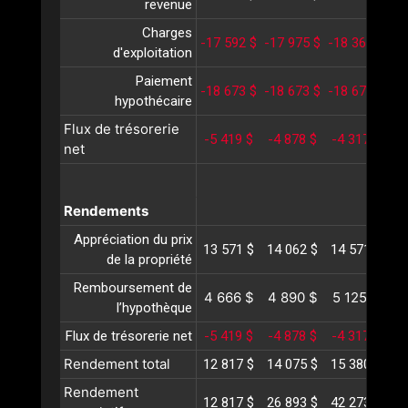
revenue
Charges
-17 592 $
-17 975 $
-18 367 $
-1
d'exploitation
Paiement
-18 673 $
-18 673 $
-18 673 $
-1
hypothécaire
Flux de trésorerie
-5 419 $
-4 878 $
-4 317 $
-
net
Rendements
Appréciation du prix
13 571 $
14 062 $
14 571 $
15
de la propriété
Remboursement de
4 666 $
4 890 $
5 125 $
5
l’hypothèque
Flux de trésorerie net
-5 419 $
-4 878 $
-4 317 $
-
Rendement total
12 817 $
14 075 $
15 380 $
16
Rendement
12 817 $
26 893 $
42 273 $
59