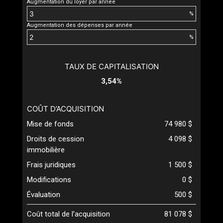
Augmentation du loyer par année
%
Augmentation des dépenses par année
%
TAUX DE CAPITALISATION
3,54%
COÛT D’ACQUISITION
Mise de fonds
74 980 $
Droits de cession
4 098 $
immobilière
Frais juridiques
1 500 $
Modifications
0 $
Évaluation
500 $
Coût total de l’acquisition
81 078 $