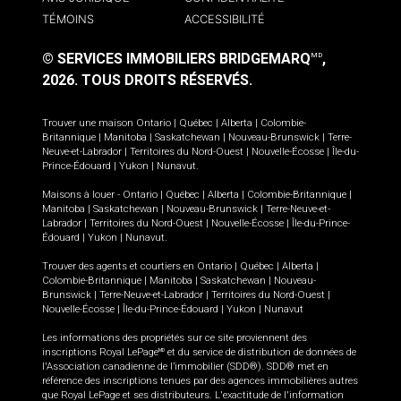
TÉMOINS
ACCESSIBILITÉ
© SERVICES IMMOBILIERS BRIDGEMARQ
,
MD
2026.
TOUS DROITS RÉSERVÉS.
Trouver une maison
Ontario
|
Québec
|
Alberta
|
Colombie-
Britannique
|
Manitoba
|
Saskatchewan
|
Nouveau-Brunswick
|
Terre-
Neuve-et-Labrador
|
Territoires du Nord-Ouest
|
Nouvelle-Écosse
|
Île-du-
Prince-Édouard
|
Yukon
|
Nunavut
.
Maisons à louer -
Ontario
|
Québec
|
Alberta
|
Colombie-Britannique
|
Manitoba
|
Saskatchewan
|
Nouveau-Brunswick
|
Terre-Neuve-et-
Labrador
|
Territoires du Nord-Ouest
|
Nouvelle-Écosse
|
Île-du-Prince-
Édouard
|
Yukon
|
Nunavut
.
Trouver des agents et courtiers en
Ontario
|
Québec
|
Alberta
|
Colombie-Britannique
|
Manitoba
|
Saskatchewan
|
Nouveau-
Brunswick
|
Terre-Neuve-et-Labrador
|
Territoires du Nord-Ouest
|
Nouvelle-Écosse
|
Île-du-Prince-Édouard
|
Yukon
|
Nunavut
Les informations des propriétés sur ce site proviennent des
inscriptions Royal LePage
et du service de distribution de données de
MD
l'Association canadienne de l’immobilier (SDD®). SDD® met en
référence des inscriptions tenues par des agences immobilières autres
que Royal LePage et ses distributeurs. L'exactitude de l'information