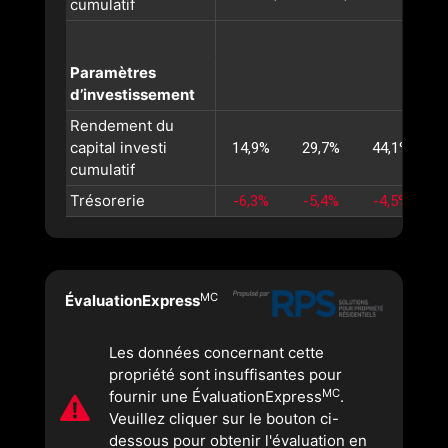
cumulatif
Paramètres
d’investissement
Rendement du
capital investi
14,9%
29,7%
44,1%
cumulatif
Trésorerie
-6,3%
-5,4%
-4,5%
MC
ÉvaluationExpress
Les données concernant cette
propriété sont insuffisantes pour
MC
fournir une ÉvaluationExpress
.
Veuillez cliquer sur le bouton ci-
dessous pour obtenir l'évaluation en