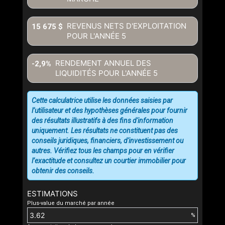
REVENUS NETS D'EXPLOITATION
15 675 $
POUR L'ANNÉE
5
RENDEMENT ANNUEL DES
-2,9%
LIQUIDITÉS POUR L'ANNÉE
5
Cette calculatrice utilise les données saisies par
l’utilisateur et des hypothèses générales pour fournir
des résultats illustratifs à des fins d'information
uniquement. Les résultats ne constituent pas des
conseils juridiques, financiers, d'investissement ou
autres. Vérifiez tous les champs pour en vérifier
l’exactitude et consultez un courtier immobilier pour
obtenir des conseils.
ESTIMATIONS
Plus-value du marché par année
%