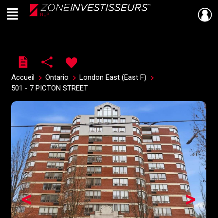
Menu
Live
En Direct
Accueil
Ontario
London East (East F)
501 - 7 PICTON STREET
<
>