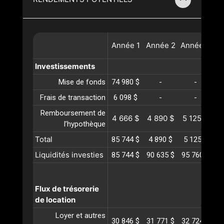
Année
1
Année
2
Année
3
A
Investissements
Mise de fonds
74 980 $
-
-
Frais de transaction
6 098 $
-
-
Remboursement de
4 666 $
4 890 $
5 125 $
5
l’hypothèque
Total
85 744 $
4 890 $
5 125 $
5
Liquidités investies
85 744 $
90 635 $
95 760 $
10
Flux de trésorerie
de location
Loyer et autres
30 846 $
31 771 $
32 724 $
33