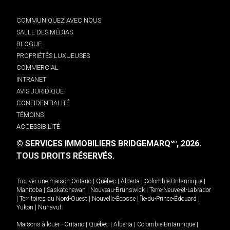
COMMUNIQUEZ AVEC NOUS
SALLE DES MÉDIAS
BLOGUE
PROPRIÉTÉS LUXUEUSES
COMMERCIAL
INTRANET
AVIS JURIDIQUE
CONFIDENTIALITÉ
TÉMOINS
ACCESSIBILITÉ
© SERVICES IMMOBILIERS BRIDGEMARQ
, 2026.
MD
TOUS DROITS RÉSERVÉS.
Trouver une maison
Ontario
|
Québec
|
Alberta
|
Colombie-Britannique
|
Manitoba
|
Saskatchewan
|
Nouveau-Brunswick
|
Terre-Neuve-et-Labrador
|
Territoires du Nord-Ouest
|
Nouvelle-Écosse
|
Île-du-Prince-Édouard
|
Yukon
|
Nunavut
.
Maisons à louer -
Ontario
|
Québec
|
Alberta
|
Colombie-Britannique
|