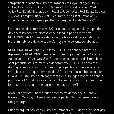
comprenant la mention « Services immobiliers Royal LePage
MD
Ltée »,
incluant sa division « Johnston & Daniel
MD
», « Royal LePage
MD
Credit
Valley Real Estate, Brokerage », « Royal LePage
MD
West Real Estate Services
», « Royal LePage
MD
Sussex », et « Les immeubles Mont-Tremblant »
appartiennent et sont gérés par Bridgemarq Real Estate Services
MD
.
Les marques de commerce MLS® ainsi que les logos qui s'y rapportent
désignent les services professionnels rendus par les membres
REALTORS® de l'ACI en vue de l'achat, de la vente et de la location de
biens immobiliers dans le cadre d'un système de vente collaborative.
REALTOR®, REALTORS® et le logo REALTOR® sont des marques
déposées de REALTOR® Canada Inc., une compagnie dont la National
Association of REALTORS® et l'Association canadienne de l’immobilier
sont propriétaires. Les marques de commerce REALTOR® servent à
distinguer les services immobiliers offerts par les courtiers et agents
immobilier en tant que membres de l'ACI. Les marques d'homologation
S.I.A.® /MLS®, Service inter-agences®, et leurs logos respectifs sont la
propriété de l'ACI, et ils servent à identifier les services immobiliers que
fournissent les courtiers et agents membres de l'ACI.
Royal LePage
MD
est une marque de commerce déposée de la Banque
Royale du Canada, utilisée sous licence par les Services immobiliers
Bridgemarq
MD
.
Bridgemarq
MD
et ses logos / Services immobiliers Bridgemarq
MD
sont des