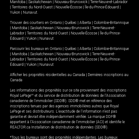
Manitoba
|
Saskatchewan
|
Nouveau-Brunswick
|
Terre-Neuve-et-Labrador
|
Territoires du Nord-Ouest
|
Nouvelle-Écosse
|
Île-du-Prince-Édouard
|
Yukon
|
Nunavut
.
Trouver des courtiers en
Ontario
|
Québec
|
Alberta
|
Colombie-Britannique
|
Manitoba
|
Saskatchewan
|
Nouveau-Brunswick
|
Terre-Neuve-et-
Labrador
|
Territoires du Nord-Ouest
|
Nouvelle-Écosse
|
Île-du-Prince-
Édouard
|
Yukon
|
Nunavut
Parcourir les bureaux en
Ontario
|
Québec
|
Alberta
|
Colombie-Britannique
|
Manitoba
|
Saskatchewan
|
Nouveau-Brunswick
|
Terre-Neuve-et-
Labrador
|
Territoires du Nord-Ouest
|
Nouvelle-Écosse
|
Île-du-Prince-
Édouard
|
Yukon
|
Nunavut
Afficher les propriétés résidentielles au Canada
|
Dernières inscriptions au
Canada
Les informations des propriétés sur ce site proviennent des inscriptions
Royal LePage
MD
et du service de distribution de données de l'Association
canadienne de l’immobilier (SDD®). SDD® met en référence des
inscriptions tenues par des agences immobilières autres que Royal
LePage et ses distributeurs. L'exactitude de l'information n'est pas
garantie et devrait être indépendamment vérifiée. La marque DDF®
appartient à l'Association canadienne de l’immobilier (ACI) et identifie le
REALTOR.ca Installation de distribution de données (SDD®).
*Tous les bureaux sont des propriétés indépendantes. Les bureaux