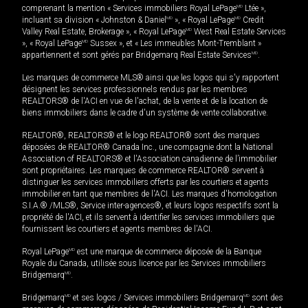
comprenant la mention « Services immobiliers Royal LePage
MD
Ltée »,
incluant sa division « Johnston & Daniel
MD
», « Royal LePage
MD
Credit
Valley Real Estate, Brokerage », « Royal LePage
MD
West Real Estate Services
», « Royal LePage
MD
Sussex », et « Les immeubles Mont-Tremblant »
appartiennent et sont gérés par Bridgemarq Real Estate Services
MD
.
Les marques de commerce MLS® ainsi que les logos qui s'y rapportent
désignent les services professionnels rendus par les membres
REALTORS® de l'ACI en vue de l'achat, de la vente et de la location de
biens immobiliers dans le cadre d'un système de vente collaborative.
REALTOR®, REALTORS® et le logo REALTOR® sont des marques
déposées de REALTOR® Canada Inc., une compagnie dont la National
Association of REALTORS® et l'Association canadienne de l’immobilier
sont propriétaires. Les marques de commerce REALTOR® servent à
distinguer les services immobiliers offerts par les courtiers et agents
immobilier en tant que membres de l'ACI. Les marques d'homologation
S.I.A.® /MLS®, Service inter-agences®, et leurs logos respectifs sont la
propriété de l'ACI, et ils servent à identifier les services immobiliers que
fournissent les courtiers et agents membres de l'ACI.
Royal LePage
MD
est une marque de commerce déposée de la Banque
Royale du Canada, utilisée sous licence par les Services immobiliers
Bridgemarq
MD
.
Bridgemarq
MD
et ses logos / Services immobiliers Bridgemarq
MD
sont des