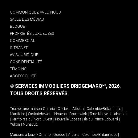
COMMUNIQUEZ AVEC NOUS
SALLE DES MÉDIAS
BLOGUE
PROPRIÉTÉS LUXUEUSES
COMMERCIAL
INTRANET
AVIS JURIDIQUE
CONFIDENTIALITÉ
TÉMOINS
ACCESSIBILITÉ
© SERVICES IMMOBILIERS BRIDGEMARQ
, 2026.
MD
TOUS DROITS RÉSERVÉS.
Trouver une maison
Ontario
|
Québec
|
Alberta
|
Colombie-Britannique
|
Manitoba
|
Saskatchewan
|
Nouveau-Brunswick
|
Terre-Neuve-et-Labrador
|
Territoires du Nord-Ouest
|
Nouvelle-Écosse
|
Île-du-Prince-Édouard
|
Yukon
|
Nunavut
.
Maisons à louer -
Ontario
|
Québec
|
Alberta
|
Colombie-Britannique
|