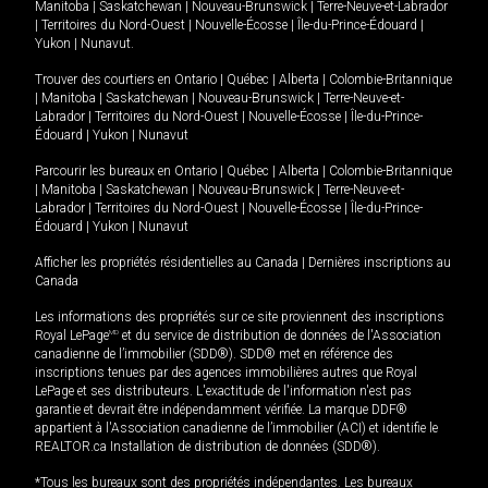
Manitoba
|
Saskatchewan
|
Nouveau-Brunswick
|
Terre-Neuve-et-Labrador
|
Territoires du Nord-Ouest
|
Nouvelle-Écosse
|
Île-du-Prince-Édouard
|
Yukon
|
Nunavut
.
Trouver des courtiers en
Ontario
|
Québec
|
Alberta
|
Colombie-Britannique
|
Manitoba
|
Saskatchewan
|
Nouveau-Brunswick
|
Terre-Neuve-et-
Labrador
|
Territoires du Nord-Ouest
|
Nouvelle-Écosse
|
Île-du-Prince-
Édouard
|
Yukon
|
Nunavut
Parcourir les bureaux en
Ontario
|
Québec
|
Alberta
|
Colombie-Britannique
|
Manitoba
|
Saskatchewan
|
Nouveau-Brunswick
|
Terre-Neuve-et-
Labrador
|
Territoires du Nord-Ouest
|
Nouvelle-Écosse
|
Île-du-Prince-
Édouard
|
Yukon
|
Nunavut
Afficher les propriétés résidentielles au Canada
|
Dernières inscriptions au
Canada
Les informations des propriétés sur ce site proviennent des inscriptions
Royal LePage
MD
et du service de distribution de données de l'Association
canadienne de l’immobilier (SDD®). SDD® met en référence des
inscriptions tenues par des agences immobilières autres que Royal
LePage et ses distributeurs. L'exactitude de l'information n'est pas
garantie et devrait être indépendamment vérifiée. La marque DDF®
appartient à l'Association canadienne de l’immobilier (ACI) et identifie le
REALTOR.ca Installation de distribution de données (SDD®).
*Tous les bureaux sont des propriétés indépendantes. Les bureaux