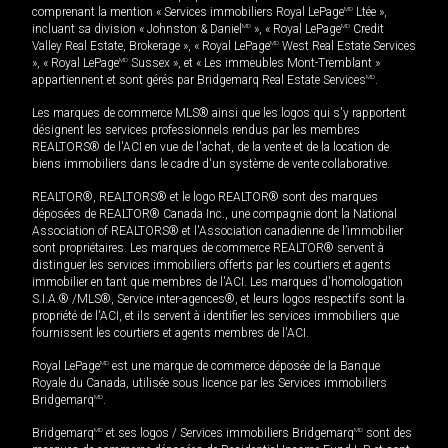
comprenant la mention « Services immobiliers Royal LePage
MD
Ltée »,
incluant sa division « Johnston & Daniel
MD
», « Royal LePage
MD
Credit
Valley Real Estate, Brokerage », « Royal LePage
MD
West Real Estate Services
», « Royal LePage
MD
Sussex », et « Les immeubles Mont-Tremblant »
appartiennent et sont gérés par Bridgemarq Real Estate Services
MD
.
Les marques de commerce MLS® ainsi que les logos qui s'y rapportent
désignent les services professionnels rendus par les membres
REALTORS® de l'ACI en vue de l'achat, de la vente et de la location de
biens immobiliers dans le cadre d'un système de vente collaborative.
REALTOR®, REALTORS® et le logo REALTOR® sont des marques
déposées de REALTOR® Canada Inc., une compagnie dont la National
Association of REALTORS® et l'Association canadienne de l’immobilier
sont propriétaires. Les marques de commerce REALTOR® servent à
distinguer les services immobiliers offerts par les courtiers et agents
immobilier en tant que membres de l'ACI. Les marques d'homologation
S.I.A.® /MLS®, Service inter-agences®, et leurs logos respectifs sont la
propriété de l'ACI, et ils servent à identifier les services immobiliers que
fournissent les courtiers et agents membres de l'ACI.
Royal LePage
MD
est une marque de commerce déposée de la Banque
Royale du Canada, utilisée sous licence par les Services immobiliers
Bridgemarq
MD
.
Bridgemarq
MD
et ses logos / Services immobiliers Bridgemarq
MD
sont des