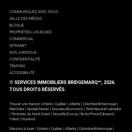
COMMUNIQUEZ AVEC NOUS
SALLE DES MÉDIAS
BLOGUE
PROPRIÉTÉS LUXUEUSES
COMMERCIAL
INTRANET
AVIS JURIDIQUE
CONFIDENTIALITÉ
TÉMOINS
ACCESSIBILITÉ
© SERVICES IMMOBILIERS BRIDGEMARQ
, 2026.
MD
TOUS DROITS RÉSERVÉS.
Trouver une maison
Ontario
|
Québec
|
Alberta
|
Colombie-Britannique
|
Manitoba
|
Saskatchewan
|
Nouveau-Brunswick
|
Terre-Neuve-et-Labrador
|
Territoires du Nord-Ouest
|
Nouvelle-Écosse
|
Île-du-Prince-Édouard
|
Yukon
|
Nunavut
.
Maisons à louer -
Ontario
|
Québec
|
Alberta
|
Colombie-Britannique
|