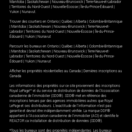
Manitoba
|
Saskatchewan
|
Nouveau-Brunswick
|
Terre-Neuve-et-Labrador
|
Territoires du Nord-Ouest
|
Nouvelle-Écosse
|
Île-du-Prince-Édouard
|
Yukon
|
Nunavut
.
Trouver des courtiers en
Ontario
|
Québec
|
Alberta
|
Colombie-Britannique
|
Manitoba
|
Saskatchewan
|
Nouveau-Brunswick
|
Terre-Neuve-et-
Labrador
|
Territoires du Nord-Ouest
|
Nouvelle-Écosse
|
Île-du-Prince-
Édouard
|
Yukon
|
Nunavut
Parcourir les bureaux en
Ontario
|
Québec
|
Alberta
|
Colombie-Britannique
|
Manitoba
|
Saskatchewan
|
Nouveau-Brunswick
|
Terre-Neuve-et-
Labrador
|
Territoires du Nord-Ouest
|
Nouvelle-Écosse
|
Île-du-Prince-
Édouard
|
Yukon
|
Nunavut
Afficher les propriétés résidentielles au Canada
|
Dernières inscriptions au
Canada
Les informations des propriétés sur ce site proviennent des inscriptions
Royal LePage
MD
et du service de distribution de données de l'Association
canadienne de l’immobilier (SDD®). SDD® met en référence des
inscriptions tenues par des agences immobilières autres que Royal
LePage et ses distributeurs. L'exactitude de l'information n'est pas
garantie et devrait être indépendamment vérifiée. La marque DDF®
appartient à l'Association canadienne de l’immobilier (ACI) et identifie le
REALTOR.ca Installation de distribution de données (SDD®).
*Tous les bureaux sont des propriétés indépendantes. Les bureaux