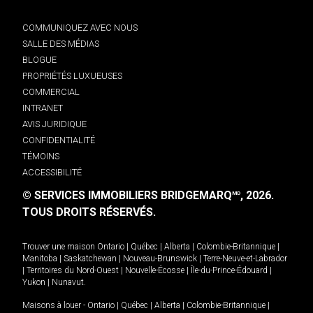
COMMUNIQUEZ AVEC NOUS
SALLE DES MÉDIAS
BLOGUE
PROPRIÉTÉS LUXUEUSES
COMMERCIAL
INTRANET
AVIS JURIDIQUE
CONFIDENTIALITÉ
TÉMOINS
ACCESSIBILITÉ
© SERVICES IMMOBILIERS BRIDGEMARQ
, 2026.
MD
TOUS DROITS RÉSERVÉS.
Trouver une maison
Ontario
|
Québec
|
Alberta
|
Colombie-Britannique
|
Manitoba
|
Saskatchewan
|
Nouveau-Brunswick
|
Terre-Neuve-et-Labrador
|
Territoires du Nord-Ouest
|
Nouvelle-Écosse
|
Île-du-Prince-Édouard
|
Yukon
|
Nunavut
.
Maisons à louer -
Ontario
|
Québec
|
Alberta
|
Colombie-Britannique
|