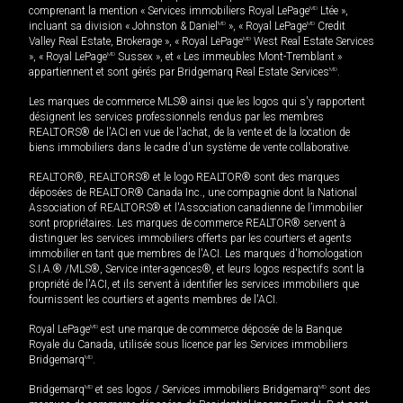
comprenant la mention « Services immobiliers Royal LePage
MD
Ltée »,
incluant sa division « Johnston & Daniel
MD
», « Royal LePage
MD
Credit
Valley Real Estate, Brokerage », « Royal LePage
MD
West Real Estate Services
», « Royal LePage
MD
Sussex », et « Les immeubles Mont-Tremblant »
appartiennent et sont gérés par Bridgemarq Real Estate Services
MD
.
Les marques de commerce MLS® ainsi que les logos qui s'y rapportent
désignent les services professionnels rendus par les membres
REALTORS® de l'ACI en vue de l'achat, de la vente et de la location de
biens immobiliers dans le cadre d'un système de vente collaborative.
REALTOR®, REALTORS® et le logo REALTOR® sont des marques
déposées de REALTOR® Canada Inc., une compagnie dont la National
Association of REALTORS® et l'Association canadienne de l’immobilier
sont propriétaires. Les marques de commerce REALTOR® servent à
distinguer les services immobiliers offerts par les courtiers et agents
immobilier en tant que membres de l'ACI. Les marques d'homologation
S.I.A.® /MLS®, Service inter-agences®, et leurs logos respectifs sont la
propriété de l'ACI, et ils servent à identifier les services immobiliers que
fournissent les courtiers et agents membres de l'ACI.
Royal LePage
MD
est une marque de commerce déposée de la Banque
Royale du Canada, utilisée sous licence par les Services immobiliers
Bridgemarq
MD
.
Bridgemarq
MD
et ses logos / Services immobiliers Bridgemarq
MD
sont des