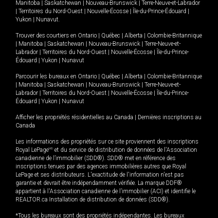
Manitoba
|
Saskatchewan
|
Nouveau-Brunswick
|
Terre-Neuve-et-Labrador
|
Territoires du Nord-Ouest
|
Nouvelle-Écosse
|
Île-du-Prince-Édouard
|
Yukon
|
Nunavut
.
Trouver des courtiers en
Ontario
|
Québec
|
Alberta
|
Colombie-Britannique
|
Manitoba
|
Saskatchewan
|
Nouveau-Brunswick
|
Terre-Neuve-et-
Labrador
|
Territoires du Nord-Ouest
|
Nouvelle-Écosse
|
Île-du-Prince-
Édouard
|
Yukon
|
Nunavut
Parcourir les bureaux en
Ontario
|
Québec
|
Alberta
|
Colombie-Britannique
|
Manitoba
|
Saskatchewan
|
Nouveau-Brunswick
|
Terre-Neuve-et-
Labrador
|
Territoires du Nord-Ouest
|
Nouvelle-Écosse
|
Île-du-Prince-
Édouard
|
Yukon
|
Nunavut
Afficher les propriétés résidentielles au Canada
|
Dernières inscriptions au
Canada
Les informations des propriétés sur ce site proviennent des inscriptions
Royal LePage
MD
et du service de distribution de données de l'Association
canadienne de l’immobilier (SDD®). SDD® met en référence des
inscriptions tenues par des agences immobilières autres que Royal
LePage et ses distributeurs. L'exactitude de l'information n'est pas
garantie et devrait être indépendamment vérifiée. La marque DDF®
appartient à l'Association canadienne de l’immobilier (ACI) et identifie le
REALTOR.ca Installation de distribution de données (SDD®).
*Tous les bureaux sont des propriétés indépendantes. Les bureaux