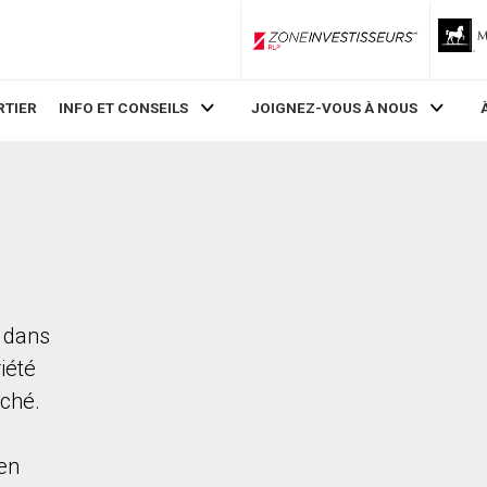
ZoneInvestisseurs RLP
RTIER
INFO ET CONSEILS
JOIGNEZ-VOUS À NOUS
C dans
iété
rché.
en