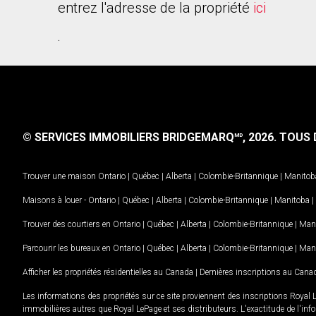
entrez l'adresse de la propriété
ici
.
© SERVICES IMMOBILIERS BRIDGEMARQ
, 2026.
TOUS D
MD
Trouver une maison
Ontario
|
Québec
|
Alberta
|
Colombie-Britannique
|
Manitob
Maisons à louer -
Ontario
|
Québec
|
Alberta
|
Colombie-Britannique
|
Manitoba
|
Trouver des courtiers en
Ontario
|
Québec
|
Alberta
|
Colombie-Britannique
|
Man
Parcourir les bureaux en
Ontario
|
Québec
|
Alberta
|
Colombie-Britannique
|
Man
Afficher les propriétés résidentielles au Canada
|
Dernières inscriptions au Cana
Les informations des propriétés sur ce site proviennent des inscriptions Royal 
immobilières autres que Royal LePage et ses distributeurs. L'exactitude de l'info