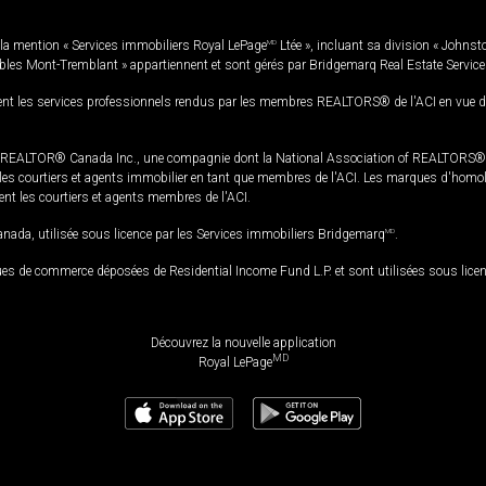
la mention « Services immobiliers Royal LePage
MD
Ltée », incluant sa division « Johnst
bles Mont-Tremblant » appartiennent et sont gérés par Bridgemarq Real Estate Servic
 les services professionnels rendus par les membres REALTORS® de l'ACI en vue de l'a
TOR® Canada Inc., une compagnie dont la National Association of REALTORS® et l'
s courtiers et agents immobilier en tant que membres de l'ACI. Les marques d'homolog
ssent les courtiers et agents membres de l'ACI.
da, utilisée sous licence par les Services immobiliers Bridgemarq
MD
.
s de commerce déposées de Residential Income Fund L.P. et sont utilisées sous lice
Découvrez la nouvelle application
MD
Royal LePage