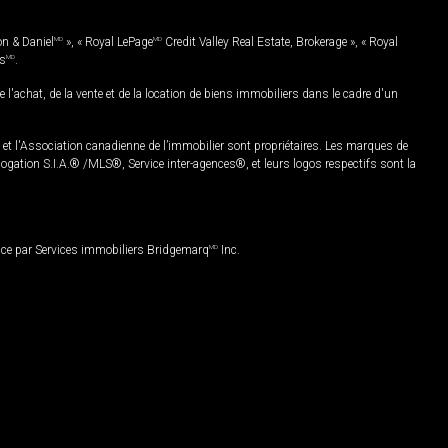
on & Daniel
MD
», « Royal LePage
MD
Credit Valley Real Estate, Brokerage », « Royal
es
MD
.
chat, de la vente et de la location de biens immobiliers dans le cadre d'un
Association canadienne de l’immobilier sont propriétaires. Les marques de
ation S.I.A.® /MLS®, Service inter-agences®, et leurs logos respectifs sont la
nce par Services immobiliers Bridgemarq
MD
Inc.