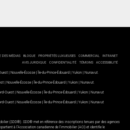
E DES MÉDIAS
BLOGUE
PROPRIÉTÉS LUXUEUSES
COMMERCIAL
INTRANET
AVIS JURIDIQUE
CONFIDENTIALITÉ
TÉMOINS
ACCESSIBILITÉ
-Ouest
|
Nouvelle-Écosse
|
Île-du-Prince-Édouard
|
Yukon
|
Nunavut
.
est
|
Nouvelle-Écosse
|
Île-du-Prince-Édouard
|
Yukon
|
Nunavut
.
Nord-Ouest
|
Nouvelle-Écosse
|
Île-du-Prince-Édouard
|
Yukon
|
Nunavut
Nord-Ouest
|
Nouvelle-Écosse
|
Île-du-Prince-Édouard
|
Yukon
|
Nunavut
mobilier (SDD®). SDD® met en référence des inscriptions tenues par des agences
rtient à l'Association canadienne de l’immobilier (ACI) et identifie le