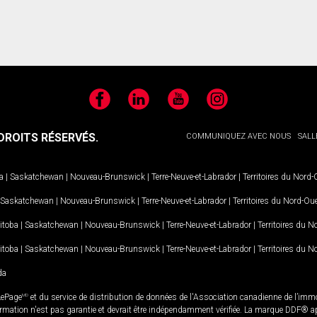
Facebook
LinkedIn
YouTube
Instagram
ROITS RÉSERVÉS.
COMMUNIQUEZ AVEC NOUS
SALL
a
|
Saskatchewan
|
Nouveau-Brunswick
|
Terre-Neuve-et-Labrador
|
Territoires du Nord
Saskatchewan
|
Nouveau-Brunswick
|
Terre-Neuve-et-Labrador
|
Territoires du Nord-Ou
itoba
|
Saskatchewan
|
Nouveau-Brunswick
|
Terre-Neuve-et-Labrador
|
Territoires du 
itoba
|
Saskatchewan
|
Nouveau-Brunswick
|
Terre-Neuve-et-Labrador
|
Territoires du 
da
LePage
MD
et du service de distribution de données de l'Association canadienne de l’im
rmation n'est pas garantie et devrait être indépendamment vérifiée. La marque DDF® appa