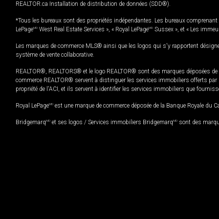
REALTOR.ca Installation de distribution de données (SDD®).
*Tous les bureaux sont des propriétés indépendantes. Les bureaux comprenant 
LePage
MD
West Real Estate Services », « Royal LePage
MD
Sussex », et « Les immeu
Les marques de commerce MLS® ainsi que les logos qui s'y rapportent désignent
système de vente collaborative.
REALTOR®, REALTORS® et le logo REALTOR® sont des marques déposées de REAL
commerce REALTOR® servent à distinguer les services immobiliers offerts par le
propriété de l'ACI, et ils servent à identifier les services immobiliers que fourni
Royal LePage
MD
est une marque de commerce déposée de la Banque Royale du Cana
Bridgemarq
MD
et ses logos / Services immobiliers Bridgemarq
MD
sont des marque