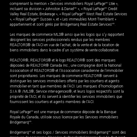
comprenant la mention « Services immobiliers Royal LePage
MD
Ltée »,
incluant sa division « Johnston & Daniel
MD
», « Royal LePage
MD
Credit
Valley Real Estate, Brokerage », « Royal LePage
MD
West Real Estate Services
», « Royal LePage
MD
Sussex », et « Les immeubles Mont-Tremblant »
appartiennent et sont gérés par Bridgemarq Real Estate Services
MD
.
Les marques de commerce MLS® ainsi que les logos qui s'y rapportent
désignent les services professionnels rendus par les membres
REALTORS® de l'ACI en vue de l'achat, de la vente et de la location de
biens immobiliers dans le cadre d'un système de vente collaborative.
REALTOR®, REALTORS® et le logo REALTOR® sont des marques
déposées de REALTOR® Canada Inc., une compagnie dont la National
Association of REALTORS® et l'Association canadienne de l’immobilier
sont propriétaires. Les marques de commerce REALTOR® servent à
distinguer les services immobiliers offerts par les courtiers et agents
immobilier en tant que membres de l'ACI. Les marques d'homologation
S.I.A.® /MLS®, Service inter-agences®, et leurs logos respectifs sont la
propriété de l'ACI, et ils servent à identifier les services immobiliers que
fournissent les courtiers et agents membres de l'ACI.
Royal LePage
MD
est une marque de commerce déposée de la Banque
Royale du Canada, utilisée sous licence par les Services immobiliers
Bridgemarq
MD
.
Bridgemarq
MD
et ses logos / Services immobiliers Bridgemarq
MD
sont des