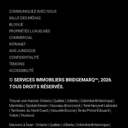
COMMUNIQUEZ AVEC NOUS
SALLE DES MÉDIAS
BLOGUE
PROPRIÉTÉS LUXUEUSES
COMMERCIAL
INTRANET
AVIS JURIDIQUE
CONFIDENTIALITÉ
TÉMOINS
ACCESSIBILITÉ
© SERVICES IMMOBILIERS BRIDGEMARQ
, 2026.
MD
TOUS DROITS RÉSERVÉS.
Trouver une maison
Ontario
|
Québec
|
Alberta
|
Colombie-Britannique
|
Manitoba
|
Saskatchewan
|
Nouveau-Brunswick
|
Terre-Neuve-et-Labrador
|
Territoires du Nord-Ouest
|
Nouvelle-Écosse
|
Île-du-Prince-Édouard
|
Yukon
|
Nunavut
.
Maisons à louer -
Ontario
|
Québec
|
Alberta
|
Colombie-Britannique
|