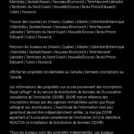
Manitoba
|
Saskatchewan
|
Nouveau-Brunswick
|
Terre-Neuve-et-Labrador
|
Territoires du Nord-Ouest
|
Nouvelle-Écosse
|
Île-du-Prince-Édouard
|
Yukon
|
Nunavut
.
Trouver des courtiers en
Ontario
|
Québec
|
Alberta
|
Colombie-Britannique
|
Manitoba
|
Saskatchewan
|
Nouveau-Brunswick
|
Terre-Neuve-et-
Labrador
|
Territoires du Nord-Ouest
|
Nouvelle-Écosse
|
Île-du-Prince-
Édouard
|
Yukon
|
Nunavut
Parcourir les bureaux en
Ontario
|
Québec
|
Alberta
|
Colombie-Britannique
|
Manitoba
|
Saskatchewan
|
Nouveau-Brunswick
|
Terre-Neuve-et-
Labrador
|
Territoires du Nord-Ouest
|
Nouvelle-Écosse
|
Île-du-Prince-
Édouard
|
Yukon
|
Nunavut
Afficher les propriétés résidentielles au Canada
|
Dernières inscriptions au
Canada
Les informations des propriétés sur ce site proviennent des inscriptions
Royal LePage
MD
et du service de distribution de données de l'Association
canadienne de l’immobilier (SDD®). SDD® met en référence des
inscriptions tenues par des agences immobilières autres que Royal
LePage et ses distributeurs. L'exactitude de l'information n'est pas
garantie et devrait être indépendamment vérifiée. La marque DDF®
appartient à l'Association canadienne de l’immobilier (ACI) et identifie le
REALTOR.ca Installation de distribution de données (SDD®).
*Tous les bureaux sont des propriétés indépendantes. Les bureaux