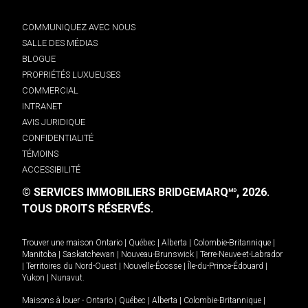
COMMUNIQUEZ AVEC NOUS
SALLE DES MÉDIAS
BLOGUE
PROPRIÉTÉS LUXUEUSES
COMMERCIAL
INTRANET
AVIS JURIDIQUE
CONFIDENTIALITÉ
TÉMOINS
ACCESSIBILITÉ
© SERVICES IMMOBILIERS BRIDGEMARQ
, 2026.
MD
TOUS DROITS RÉSERVÉS.
Trouver une maison
Ontario
|
Québec
|
Alberta
|
Colombie-Britannique
|
Manitoba
|
Saskatchewan
|
Nouveau-Brunswick
|
Terre-Neuve-et-Labrador
|
Territoires du Nord-Ouest
|
Nouvelle-Écosse
|
Île-du-Prince-Édouard
|
Yukon
|
Nunavut
.
Maisons à louer -
Ontario
|
Québec
|
Alberta
|
Colombie-Britannique
|