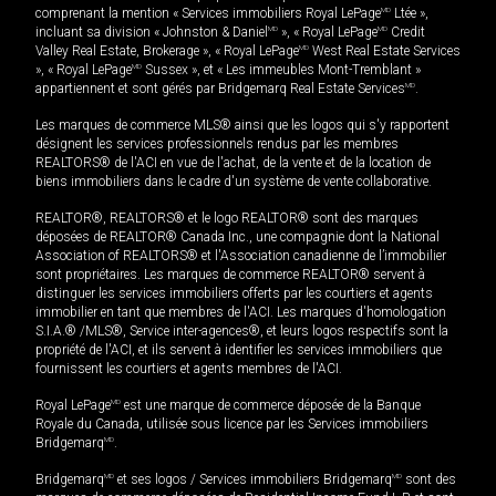
comprenant la mention « Services immobiliers Royal LePage
MD
Ltée »,
incluant sa division « Johnston & Daniel
MD
», « Royal LePage
MD
Credit
Valley Real Estate, Brokerage », « Royal LePage
MD
West Real Estate Services
», « Royal LePage
MD
Sussex », et « Les immeubles Mont-Tremblant »
appartiennent et sont gérés par Bridgemarq Real Estate Services
MD
.
Les marques de commerce MLS® ainsi que les logos qui s'y rapportent
désignent les services professionnels rendus par les membres
REALTORS® de l'ACI en vue de l'achat, de la vente et de la location de
biens immobiliers dans le cadre d'un système de vente collaborative.
REALTOR®, REALTORS® et le logo REALTOR® sont des marques
déposées de REALTOR® Canada Inc., une compagnie dont la National
Association of REALTORS® et l'Association canadienne de l’immobilier
sont propriétaires. Les marques de commerce REALTOR® servent à
distinguer les services immobiliers offerts par les courtiers et agents
immobilier en tant que membres de l'ACI. Les marques d'homologation
S.I.A.® /MLS®, Service inter-agences®, et leurs logos respectifs sont la
propriété de l'ACI, et ils servent à identifier les services immobiliers que
fournissent les courtiers et agents membres de l'ACI.
Royal LePage
MD
est une marque de commerce déposée de la Banque
Royale du Canada, utilisée sous licence par les Services immobiliers
Bridgemarq
MD
.
Bridgemarq
MD
et ses logos / Services immobiliers Bridgemarq
MD
sont des