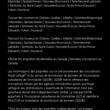
Manitoba
|
Saskatchewan
|
Nouveau-Brunswick
|
Terre-Neuve-et-Labrador
|
Territoires du Nord-Ouest
|
Nouvelle-Écosse
|
Île-du-Prince-Édouard
|
Yukon
|
Nunavut
.
Trouver des courtiers en
Ontario
|
Québec
|
Alberta
|
Colombie-Britannique
|
Manitoba
|
Saskatchewan
|
Nouveau-Brunswick
|
Terre-Neuve-et-
Labrador
|
Territoires du Nord-Ouest
|
Nouvelle-Écosse
|
Île-du-Prince-
Édouard
|
Yukon
|
Nunavut
Parcourir les bureaux en
Ontario
|
Québec
|
Alberta
|
Colombie-Britannique
|
Manitoba
|
Saskatchewan
|
Nouveau-Brunswick
|
Terre-Neuve-et-
Labrador
|
Territoires du Nord-Ouest
|
Nouvelle-Écosse
|
Île-du-Prince-
Édouard
|
Yukon
|
Nunavut
Afficher les propriétés résidentielles au Canada
|
Dernières inscriptions au
Canada
Les informations des propriétés sur ce site proviennent des inscriptions
Royal LePage
MD
et du service de distribution de données de l'Association
canadienne de l’immobilier (SDD®). SDD® met en référence des
inscriptions tenues par des agences immobilières autres que Royal
LePage et ses distributeurs. L'exactitude de l'information n'est pas
garantie et devrait être indépendamment vérifiée. La marque DDF®
appartient à l'Association canadienne de l’immobilier (ACI) et identifie le
REALTOR.ca Installation de distribution de données (SDD®).
*Tous les bureaux sont des propriétés indépendantes. Les bureaux