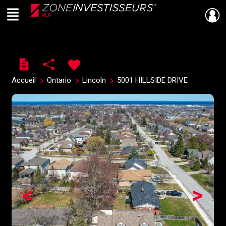
Menu
Live
En Direct
Accueil
Ontario
Lincoln
5001 HILLSIDE DRIVE
<
>