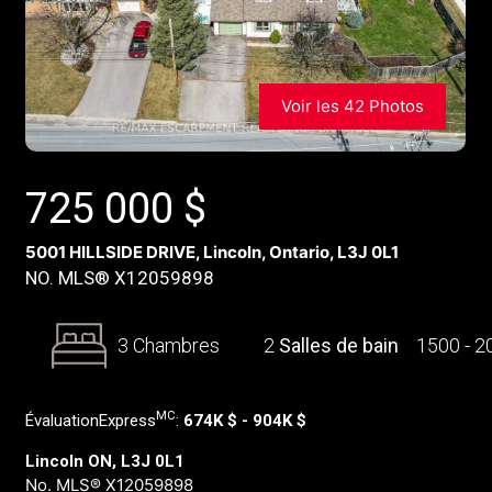
Voir les 42 Photos
725 000
$
5001 HILLSIDE DRIVE, Lincoln, Ontario, L3J 0L1
NO. MLS® X12059898
3 Chambres
2
Salles de bain
1500 - 
MC
ÉvaluationExpress
:
674K $ - 904K $
Lincoln ON, L3J 0L1
No. MLS® X12059898