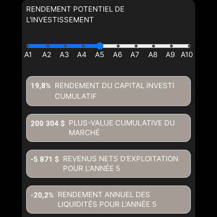
RENDEMENT POTENTIEL DE
L'INVESTISSEMENT
RENDEMENT DU CAPITAL INVESTI
19,8%
CUMULATIF
PLUS-VALUE CUMULATIVE DU
200 304 $
MARCHÉ
REVENUS NETS D'EXPLOITATION
-5 871 $
POUR L'ANNÉE
5
RENDEMENT ANNUEL DES
-20,2%
LIQUIDITÉS POUR L'ANNÉE
5