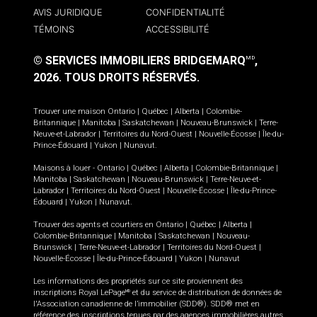
AVIS JURIDIQUE
CONFIDENTIALITÉ
TÉMOINS
ACCESSIBILITÉ
© SERVICES IMMOBILIERS BRIDGEMARQ
,
MD
2026.
TOUS DROITS RÉSERVÉS.
Trouver une maison
Ontario
|
Québec
|
Alberta
|
Colombie-
Britannique
|
Manitoba
|
Saskatchewan
|
Nouveau-Brunswick
|
Terre-
Neuve-et-Labrador
|
Territoires du Nord-Ouest
|
Nouvelle-Écosse
|
Île-du-
Prince-Édouard
|
Yukon
|
Nunavut
.
Maisons à louer -
Ontario
|
Québec
|
Alberta
|
Colombie-Britannique
|
Manitoba
|
Saskatchewan
|
Nouveau-Brunswick
|
Terre-Neuve-et-
Labrador
|
Territoires du Nord-Ouest
|
Nouvelle-Écosse
|
Île-du-Prince-
Édouard
|
Yukon
|
Nunavut
.
Trouver des agents et courtiers en
Ontario
|
Québec
|
Alberta
|
Colombie-Britannique
|
Manitoba
|
Saskatchewan
|
Nouveau-
Brunswick
|
Terre-Neuve-et-Labrador
|
Territoires du Nord-Ouest
|
Nouvelle-Écosse
|
Île-du-Prince-Édouard
|
Yukon
|
Nunavut
Les informations des propriétés sur ce site proviennent des
inscriptions Royal LePage
et du service de distribution de données de
MD
l'Association canadienne de l’immobilier (SDD®). SDD® met en
référence des inscriptions tenues par des agences immobilières autres