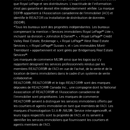
que Royal LePage et ses distributeurs. L'exactitude de l'information
n'est pas garantie et devrait être indépendamment vérifiée. La marque
DDF® appartient à l'Association canadienne de l’immobilier (ACI) et
identifie le REALTOR.ca Installation de distribution de données
(SDD®).
*Tous les bureaux sont des propriétés indépendantes. Les bureaux
comprenant la mention « Services immobiliers Royal LePage
Ltée »,
MD
incluant sa division « Johnston & Daniel
», « Royal LePage
Credit
MD
MD
Valley Real Estate, Brokerage », « Royal LePage
West Real Estate
MD
Services », « Royal LePage
Sussex », et « Les immeubles Mont-
MD
Tremblant » appartiennent et sont gérés par Bridgemarq Real Estate
Services
.
MD
Les marques de commerce MLS® ainsi que les logos qui s'y
rapportent désignent les services professionnels rendus par les
membres REALTORS® de l'ACI en vue de l'achat, de la vente et de la
location de biens immobiliers dans le cadre d'un système de vente
collaborative.
REALTOR®, REALTORS® et le logo REALTOR® sont des marques
déposées de REALTOR® Canada Inc., une compagnie dont la National
Association of REALTORS® et l'Association canadienne de
l’immobilier sont propriétaires. Les marques de commerce
REALTOR® servent à distinguer les services immobiliers offerts par
les courtiers et agents immobilier en tant que membres de l'ACI. Les
marques d'homologation S.I.A.® /MLS®, Service inter-agences®, et
leurs logos respectifs sont la propriété de l'ACI, et ils servent à
identifier les services immobiliers que fournissent les courtiers et
agents membres de l'ACI.