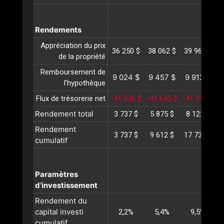
Rendements
Appréciation du prix
36 250 $
38 062 $
39 965 $
4
de la propriété
Remboursement de
9 024 $
9 457 $
9 912 $
1
l’hypothèque
Flux de trésorerie net
-41 536 $
-41 645 $
-41 755 $
-
Rendement total
3 737 $
5 875 $
8 122 $
1
Rendement
3 737 $
9 612 $
17 735 $
2
cumulatif
Paramètres
d’investissement
Rendement du
capital investi
2,2%
5,4%
9,5%
cumulatif