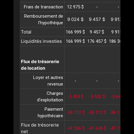
Frais de transaction
12 975 $
-
-
Remboursement de
9 024 $
9 457 $
9 912 $
1
l’hypothèque
Total
166 999 $
9 457 $
9 912 $
1
Liquidités investies
166 999 $
176 457 $
186 369 $
1
Flux de trésorerie
de location
Loyer et autres
-
-
-
revenue
Charges
-5 424 $
-5 532 $
-5 643 $
-
d'exploitation
Paiement
-36 112 $
-36 112 $
-36 112 $
-
hypothécaire
Flux de trésorerie
-41 536 $
-41 645 $
-41 755 $
-
net