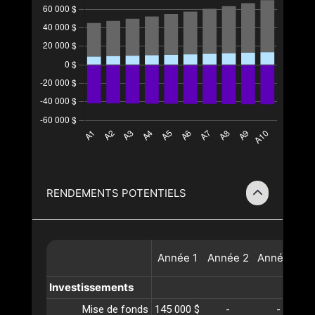
RENDEMENTS POTENTIELS
Année
1
Année
2
Année
3
A
Investissements
Mise de fonds
145 000 $
-
-