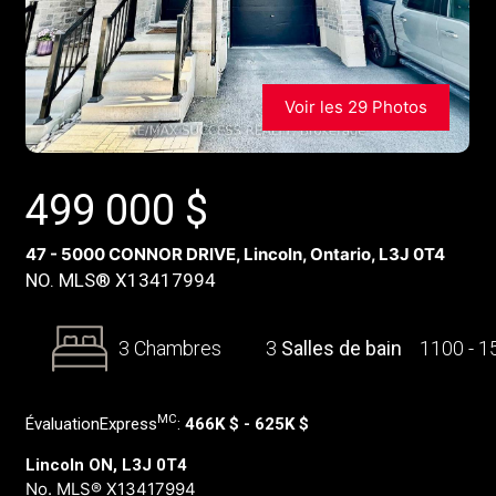
Voir les 29 Photos
499 000
$
47 - 5000 CONNOR DRIVE, Lincoln, Ontario, L3J 0T4
NO. MLS® X13417994
3 Chambres
3
Salles de bain
1100 - 
MC
ÉvaluationExpress
:
466K $ - 625K $
Lincoln ON, L3J 0T4
No. MLS® X13417994