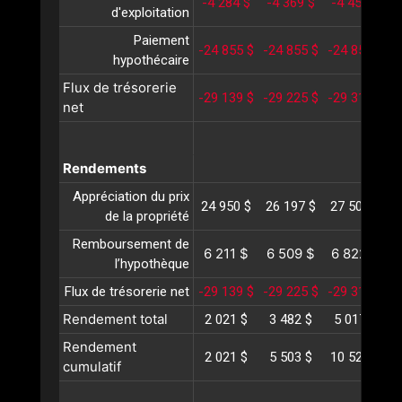
-4 284 $
-4 369 $
-4 457 $
-
d'exploitation
Paiement
-24 855 $
-24 855 $
-24 855 $
-
hypothécaire
Flux de trésorerie
-29 139 $
-29 225 $
-29 312 $
-
net
Rendements
Appréciation du prix
24 950 $
26 197 $
27 507 $
2
de la propriété
Remboursement de
6 211 $
6 509 $
6 822 $
l’hypothèque
Flux de trésorerie net
-29 139 $
-29 225 $
-29 312 $
-
Rendement total
2 021 $
3 482 $
5 017 $
Rendement
2 021 $
5 503 $
10 521 $
1
cumulatif