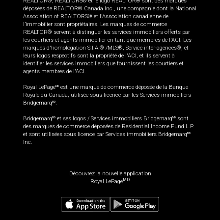
REALTOR®, REALTORS® et le logo REALTOR® sont des marques
déposées de REALTOR® Canada Inc., une compagnie dont la National
Association of REALTORS® et l'Association canadienne de
l’immobilier sont propriétaires. Les marques de commerce
REALTOR® servent à distinguer les services immobiliers offerts par
les courtiers et agents immobilier en tant que membres de l'ACI. Les
marques d'homologation S.I.A.® /MLS®, Service inter-agences®, et
leurs logos respectifs sont la propriété de l'ACI, et ils servent à
identifier les services immobiliers que fournissent les courtiers et
agents membres de l'ACI.
Royal LePage
est une marque de commerce déposée de la Banque
MD
Royale du Canada, utilisée sous licence par les Services immobiliers
Bridgemarq
.
MD
Bridgemarq
et ses logos / Services immobiliers Bridgemarq
sont
MD
MD
des marques de commerce déposées de Residential Income Fund L.P.
et sont utilisées sous licence par Services immobiliers Bridgemarq
MD
Inc.
Découvrez la nouvelle application
MD
Royal LePage
499 000
$