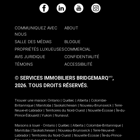
Facebook
LinkedIn
YouTube
Instagram
COMMUNIQUEZ AVEC
ABOUT
NOUS
SALLE DES MÉDIAS
BLOGUE
PROPRIÉTÉS LUXUEUSES
COMMERCIAL
AVIS JURIDIQUE
CONFIDENTIALITÉ
TÉMOINS
ACCESSIBILITÉ
© SERVICES IMMOBILIERS BRIDGEMARQ
,
MD
2026.
TOUS DROITS RÉSERVÉS.
Trouver une maison
Ontario
|
Québec
|
Alberta
|
Colombie-
Britannique
|
Manitoba
|
Saskatchewan
|
Nouveau-Brunswick
|
Terre-
Neuve-et-Labrador
|
Territoires du Nord-Ouest
|
Nouvelle-Écosse
|
Île-du-
Prince-Édouard
|
Yukon
|
Nunavut
.
Maisons à louer -
Ontario
|
Québec
|
Alberta
|
Colombie-Britannique
|
Manitoba
|
Saskatchewan
|
Nouveau-Brunswick
|
Terre-Neuve-et-
Labrador
|
Territoires du Nord-Ouest
|
Nouvelle-Écosse
|
Île-du-Prince-