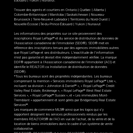
Édouard
|
Yukon
|
Nunavut
.
Trouver des agents et courtiers en
Ontario
|
Québec
|
Alberta
|
Colombie-Britannique
|
Manitoba
|
Saskatchewan
|
Nouveau-
Brunswick
|
Terre-Neuve-et-Labrador
|
Territoires du Nord-Ouest
|
Nouvelle-Écosse
|
Île-du-Prince-Édouard
|
Yukon
|
Nunavut
Les informations des propriétés sur ce site proviennent des
inscriptions Royal LePage
et du service de distribution de données de
MD
l'Association canadienne de l’immobilier (SDD®). SDD® met en
référence des inscriptions tenues par des agences immobilières autres
que Royal LePage et ses distributeurs. L'exactitude de l'information
n'est pas garantie et devrait être indépendamment vérifiée. La marque
DDF® appartient à l'Association canadienne de l’immobilier (ACI) et
identifie le REALTOR.ca Installation de distribution de données
(SDD®).
*Tous les bureaux sont des propriétés indépendantes. Les bureaux
comprenant la mention « Services immobiliers Royal LePage
Ltée »,
MD
incluant sa division « Johnston & Daniel
», « Royal LePage
Credit
MD
MD
Valley Real Estate, Brokerage », « Royal LePage
West Real Estate
MD
Services », « Royal LePage
Sussex », et « Les immeubles Mont-
MD
Tremblant » appartiennent et sont gérés par Bridgemarq Real Estate
Services
.
MD
Les marques de commerce MLS® ainsi que les logos qui s'y
rapportent désignent les services professionnels rendus par les
membres REALTORS® de l'ACI en vue de l'achat, de la vente et de la
location de biens immobiliers dans le cadre d'un système de vente
collaborative.