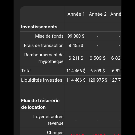
Année
1
Année
2
Année
3
A
Investissements
Mise de fonds
99 800 $
-
-
Frais de transaction
8 455 $
-
-
Remboursement de
6 211 $
6 509 $
6 822 $
l’hypothèque
Total
114 466 $
6 509 $
6 822 $
Liquidités investies
114 466 $
120 975 $
127 798 $
1
Flux de trésorerie
de location
Loyer et autres
-
-
-
revenue
Charges