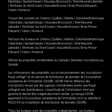
Manitoba
|
Saskatchewan
|
Nouveau-Brunswick
|
Terre-Neuve-et-Labrador
|
Territoires du Nord-Ouest
|
Nouvelle-Écosse
|
Île-du-Prince-Édouard
|
Yukon
|
Nunavut
.
Trouver des courtiers en
Ontario
|
Québec
|
Alberta
|
Colombie-Britannique
|
Manitoba
|
Saskatchewan
|
Nouveau-Brunswick
|
Terre-Neuve-et-
Labrador
|
Territoires du Nord-Ouest
|
Nouvelle-Écosse
|
Île-du-Prince-
Édouard
|
Yukon
|
Nunavut
Parcourir les bureaux en
Ontario
|
Québec
|
Alberta
|
Colombie-Britannique
|
Manitoba
|
Saskatchewan
|
Nouveau-Brunswick
|
Terre-Neuve-et-
Labrador
|
Territoires du Nord-Ouest
|
Nouvelle-Écosse
|
Île-du-Prince-
Édouard
|
Yukon
|
Nunavut
Afficher les propriétés résidentielles au Canada
|
Dernières inscriptions au
Canada
Les informations des propriétés sur ce site proviennent des inscriptions
Royal LePage
MD
et du service de distribution de données de l'Association
canadienne de l’immobilier (SDD®). SDD® met en référence des
inscriptions tenues par des agences immobilières autres que Royal
LePage et ses distributeurs. L'exactitude de l'information n'est pas
garantie et devrait être indépendamment vérifiée. La marque DDF®
appartient à l'Association canadienne de l’immobilier (ACI) et identifie le
REALTOR.ca Installation de distribution de données (SDD®).
*Tous les bureaux sont des propriétés indépendantes. Les bureaux