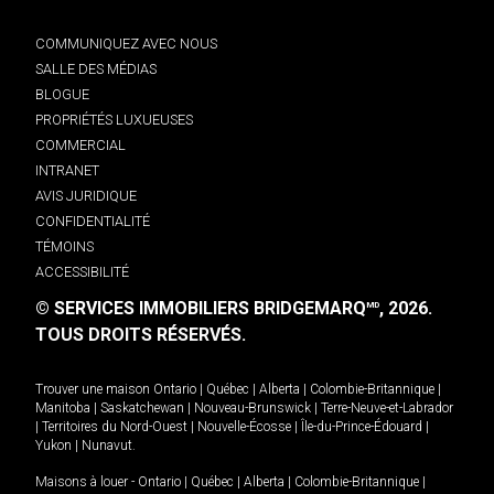
COMMUNIQUEZ AVEC NOUS
SALLE DES MÉDIAS
BLOGUE
PROPRIÉTÉS LUXUEUSES
COMMERCIAL
INTRANET
AVIS JURIDIQUE
CONFIDENTIALITÉ
TÉMOINS
ACCESSIBILITÉ
© SERVICES IMMOBILIERS BRIDGEMARQ
, 2026.
MD
TOUS DROITS RÉSERVÉS.
Trouver une maison
Ontario
|
Québec
|
Alberta
|
Colombie-Britannique
|
Manitoba
|
Saskatchewan
|
Nouveau-Brunswick
|
Terre-Neuve-et-Labrador
|
Territoires du Nord-Ouest
|
Nouvelle-Écosse
|
Île-du-Prince-Édouard
|
Yukon
|
Nunavut
.
Maisons à louer -
Ontario
|
Québec
|
Alberta
|
Colombie-Britannique
|