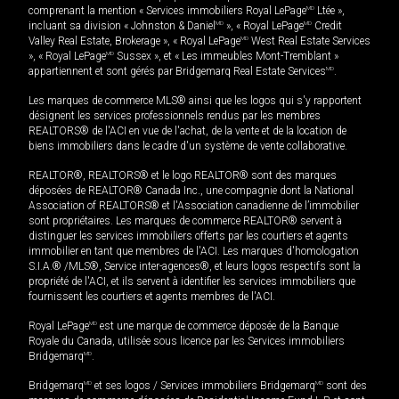
comprenant la mention « Services immobiliers Royal LePage
MD
Ltée »,
incluant sa division « Johnston & Daniel
MD
», « Royal LePage
MD
Credit
Valley Real Estate, Brokerage », « Royal LePage
MD
West Real Estate Services
», « Royal LePage
MD
Sussex », et « Les immeubles Mont-Tremblant »
appartiennent et sont gérés par Bridgemarq Real Estate Services
MD
.
Les marques de commerce MLS® ainsi que les logos qui s'y rapportent
désignent les services professionnels rendus par les membres
REALTORS® de l'ACI en vue de l'achat, de la vente et de la location de
biens immobiliers dans le cadre d'un système de vente collaborative.
REALTOR®, REALTORS® et le logo REALTOR® sont des marques
déposées de REALTOR® Canada Inc., une compagnie dont la National
Association of REALTORS® et l'Association canadienne de l’immobilier
sont propriétaires. Les marques de commerce REALTOR® servent à
distinguer les services immobiliers offerts par les courtiers et agents
immobilier en tant que membres de l'ACI. Les marques d'homologation
S.I.A.® /MLS®, Service inter-agences®, et leurs logos respectifs sont la
propriété de l'ACI, et ils servent à identifier les services immobiliers que
fournissent les courtiers et agents membres de l'ACI.
Royal LePage
MD
est une marque de commerce déposée de la Banque
Royale du Canada, utilisée sous licence par les Services immobiliers
Bridgemarq
MD
.
Bridgemarq
MD
et ses logos / Services immobiliers Bridgemarq
MD
sont des