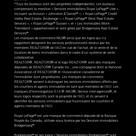
*Tous les bureaux sont des propriétés indépendantes. Les bureaux
comprenant la mention « Services immobiliers Royal LePage
Ltée »,
MD
incluant sa division « Johnston & Daniel
», « Royal LePage
Credit
MD
MD
Valley Real Estate, Brokerage », « Royal LePage
West Real Estate
MD
Services », « Royal LePage
Sussex », et « Les immeubles Mont-
MD
Tremblant » appartiennent et sont gérés par Bridgemarq Real Estate
Services
.
MD
Les marques de commerce MLS® ainsi que les logos qui s'y
rapportent désignent les services professionnels rendus par les
membres REALTORS® de l'ACI en vue de l'achat, de la vente et de la
location de biens immobiliers dans le cadre d'un système de vente
collaborative.
REALTOR®, REALTORS® et le logo REALTOR® sont des marques
déposées de REALTOR® Canada Inc., une compagnie dont la National
Association of REALTORS® et l'Association canadienne de
l’immobilier sont propriétaires. Les marques de commerce
REALTOR® servent à distinguer les services immobiliers offerts par
les courtiers et agents immobilier en tant que membres de l'ACI. Les
marques d'homologation S.I.A.® /MLS®, Service inter-agences®, et
leurs logos respectifs sont la propriété de l'ACI, et ils servent à
identifier les services immobiliers que fournissent les courtiers et
agents membres de l'ACI.
Royal LePage
est une marque de commerce déposée de la Banque
MD
Royale du Canada, utilisée sous licence par les Services immobiliers
Bridgemarq
.
MD
Bridgemarq
et ses logos / Services immobiliers Bridgemarq
sont
MD
MD