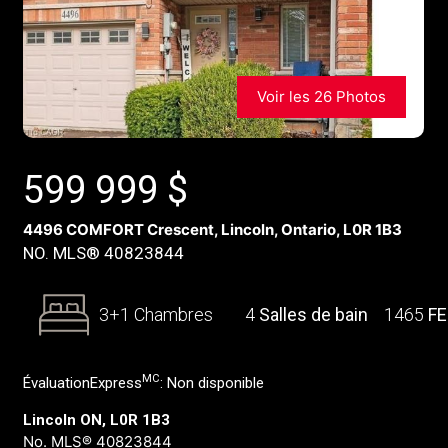
Voir les 26 Photos
599 999
$
4496 COMFORT Crescent, Lincoln, Ontario, L0R 1B3
NO. MLS® 40823844
3+1 Chambres
4
Salles de bain
1465
F
MC
ÉvaluationExpress
:
Non disponible
Lincoln ON, L0R 1B3
No. MLS® 40823844