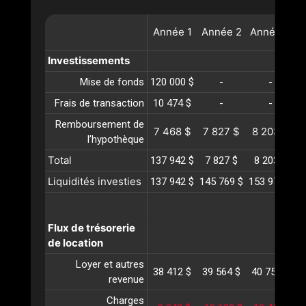
Année
1
Année
2
Année
3
A
Investissements
Mise de fonds
120 000 $
-
-
Frais de transaction
10 474 $
-
-
Remboursement de
7 468 $
7 827 $
8 203 $
l’hypothèque
Total
137 942 $
7 827 $
8 203 $
Liquidités investies
137 942 $
145 769 $
153 972 $
1
Flux de trésorerie
de location
Loyer et autres
38 412 $
39 564 $
40 751 $
4
revenue
Charges