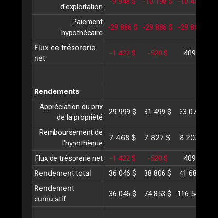
-9 948 $
-10 198 $
-10 455 $
-
d'exploitation
Paiement
-29 886 $
-29 886 $
-29 886 $
-
hypothécaire
Flux de trésorerie
-1 422 $
-520 $
409 $
net
Rendements
Appréciation du prix
29 999 $
31 499 $
33 074 $
3
de la propriété
Remboursement de
7 468 $
7 827 $
8 203 $
l’hypothèque
Flux de trésorerie net
-1 422 $
-520 $
409 $
Rendement total
36 046 $
38 806 $
41 688 $
4
Rendement
36 046 $
74 853 $
116 541 $
1
cumulatif