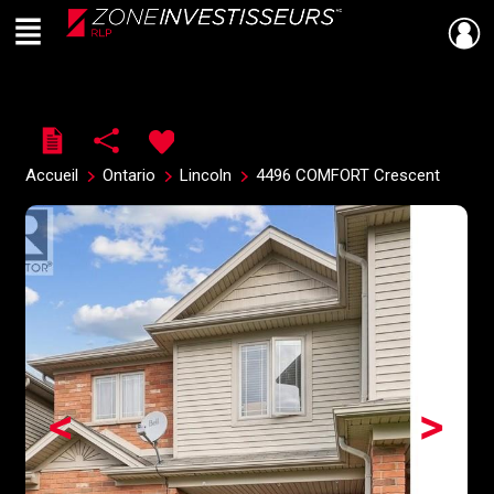
Menu
Live
En Direct
Accueil
Ontario
Lincoln
4496 COMFORT Crescent
<
>