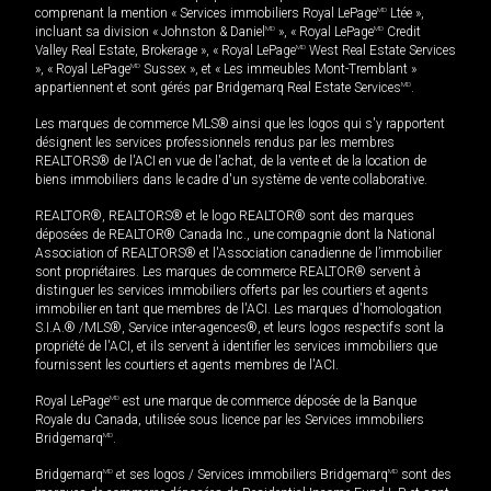
comprenant la mention « Services immobiliers Royal LePage
MD
Ltée »,
incluant sa division « Johnston & Daniel
MD
», « Royal LePage
MD
Credit
Valley Real Estate, Brokerage », « Royal LePage
MD
West Real Estate Services
», « Royal LePage
MD
Sussex », et « Les immeubles Mont-Tremblant »
appartiennent et sont gérés par Bridgemarq Real Estate Services
MD
.
Les marques de commerce MLS® ainsi que les logos qui s'y rapportent
désignent les services professionnels rendus par les membres
REALTORS® de l'ACI en vue de l'achat, de la vente et de la location de
biens immobiliers dans le cadre d'un système de vente collaborative.
REALTOR®, REALTORS® et le logo REALTOR® sont des marques
déposées de REALTOR® Canada Inc., une compagnie dont la National
Association of REALTORS® et l'Association canadienne de l’immobilier
sont propriétaires. Les marques de commerce REALTOR® servent à
distinguer les services immobiliers offerts par les courtiers et agents
immobilier en tant que membres de l'ACI. Les marques d'homologation
S.I.A.® /MLS®, Service inter-agences®, et leurs logos respectifs sont la
propriété de l'ACI, et ils servent à identifier les services immobiliers que
fournissent les courtiers et agents membres de l'ACI.
Royal LePage
MD
est une marque de commerce déposée de la Banque
Royale du Canada, utilisée sous licence par les Services immobiliers
Bridgemarq
MD
.
Bridgemarq
MD
et ses logos / Services immobiliers Bridgemarq
MD
sont des