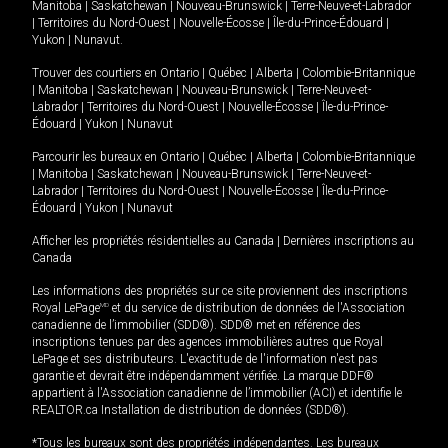
Manitoba
|
Saskatchewan
|
Nouveau-Brunswick
|
Terre-Neuve-et-Labrador
|
Territoires du Nord-Ouest
|
Nouvelle-Écosse
|
Île-du-Prince-Édouard
|
Yukon
|
Nunavut
.
Trouver des courtiers en
Ontario
|
Québec
|
Alberta
|
Colombie-Britannique
|
Manitoba
|
Saskatchewan
|
Nouveau-Brunswick
|
Terre-Neuve-et-
Labrador
|
Territoires du Nord-Ouest
|
Nouvelle-Écosse
|
Île-du-Prince-
Édouard
|
Yukon
|
Nunavut
Parcourir les bureaux en
Ontario
|
Québec
|
Alberta
|
Colombie-Britannique
|
Manitoba
|
Saskatchewan
|
Nouveau-Brunswick
|
Terre-Neuve-et-
Labrador
|
Territoires du Nord-Ouest
|
Nouvelle-Écosse
|
Île-du-Prince-
Édouard
|
Yukon
|
Nunavut
Afficher les propriétés résidentielles au Canada
|
Dernières inscriptions au
Canada
Les informations des propriétés sur ce site proviennent des inscriptions
Royal LePage
MD
et du service de distribution de données de l'Association
canadienne de l’immobilier (SDD®). SDD® met en référence des
inscriptions tenues par des agences immobilières autres que Royal
LePage et ses distributeurs. L'exactitude de l'information n'est pas
garantie et devrait être indépendamment vérifiée. La marque DDF®
appartient à l'Association canadienne de l’immobilier (ACI) et identifie le
REALTOR.ca Installation de distribution de données (SDD®).
*Tous les bureaux sont des propriétés indépendantes. Les bureaux