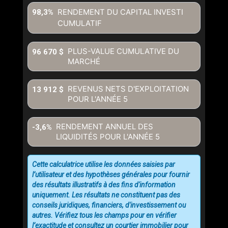
RENDEMENT DU CAPITAL INVESTI
98,3%
CUMULATIF
PLUS-VALUE CUMULATIVE DU
96 670 $
MARCHÉ
REVENUS NETS D'EXPLOITATION
13 912 $
POUR L'ANNÉE
5
RENDEMENT ANNUEL DES
-3,6%
LIQUIDITÉS POUR L'ANNÉE
5
Cette calculatrice utilise les données saisies par
l’utilisateur et des hypothèses générales pour fournir
des résultats illustratifs à des fins d'information
uniquement. Les résultats ne constituent pas des
conseils juridiques, financiers, d'investissement ou
autres. Vérifiez tous les champs pour en vérifier
l’exactitude et consultez un courtier immobilier pour