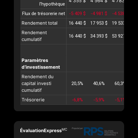
4 355 $
4 564 $
4 783 $
5
l’hypothèque
Flux de trésorerie net
-5 409 $
-4 981 $
-4 538 $
-4
Rendement total
16 440 $
17 953 $
19 533 $
21
Rendement
16 440 $
34 393 $
53 927 $
75
cumulatif
Paramètres
d’investissement
Rendement du
capital investi
20,5%
40,6%
60,3%
cumulatif
Trésorerie
-6,8%
-5,9%
-5,1%
MC
ÉvaluationExpress