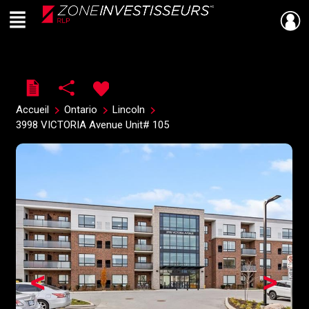
Menu
Live
En Direct
Accueil
Ontario
Lincoln
3998 VICTORIA Avenue Unit# 105
<
>