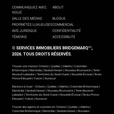
COMMUNIQUEZ AVEC
ABOUT
NOUS
SALLE DES MÉDIAS
BLOGUE
PROPRIÉTÉS LUXUEUSES
COMMERCIAL
AVIS JURIDIQUE
CONFIDENTIALITÉ
TÉMOINS
ACCESSIBILITÉ
© SERVICES IMMOBILIERS BRIDGEMARQ
,
MD
2026.
TOUS DROITS RÉSERVÉS.
Trouver une maison
Ontario
|
Québec
|
Alberta
|
Colombie-
Britannique
|
Manitoba
|
Saskatchewan
|
Nouveau-Brunswick
|
Terre-
Neuve-et-Labrador
|
Territoires du Nord-Ouest
|
Nouvelle-Écosse
|
Île-du-
Prince-Édouard
|
Yukon
|
Nunavut
.
Maisons à louer -
Ontario
|
Québec
|
Alberta
|
Colombie-Britannique
|
Manitoba
|
Saskatchewan
|
Nouveau-Brunswick
|
Terre-Neuve-et-
Labrador
|
Territoires du Nord-Ouest
|
Nouvelle-Écosse
|
Île-du-Prince-
Édouard
|
Yukon
|
Nunavut
.
Trouver des agents et courtiers en
Ontario
|
Québec
|
Alberta
|
Colombie-Britannique
|
Manitoba
|
Saskatchewan
|
Nouveau-