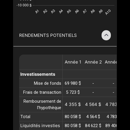
RENDEMENTS POTENTIELS
Année
1
Année
2
Année
3
A
Investissements
Mise de fonds
69 980 $
-
-
Frais de transaction
5 723 $
-
-
Remboursement de
4 355 $
4 564 $
4 783 $
5
l’hypothèque
Total
80 058 $
4 564 $
4 783 $
5
Liquidités investies
80 058 $
84 622 $
89 406 $
94