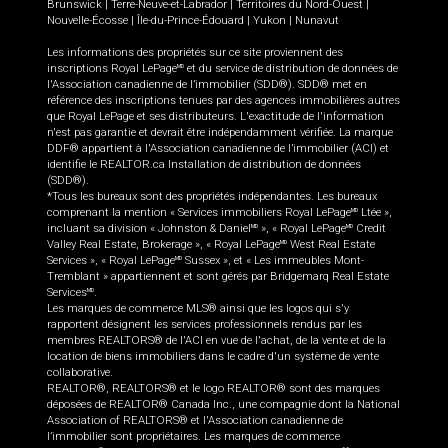
Brunswick
|
Terre-Neuve-et-Labrador
|
Territoires du Nord-Ouest
|
Nouvelle-Écosse
|
Île-du-Prince-Édouard
|
Yukon
|
Nunavut
Les informations des propriétés sur ce site proviennent des
inscriptions Royal LePage
et du service de distribution de données de
MD
l'Association canadienne de l’immobilier (SDD®). SDD® met en
référence des inscriptions tenues par des agences immobilières autres
que Royal LePage et ses distributeurs. L'exactitude de l'information
n'est pas garantie et devrait être indépendamment vérifiée. La marque
DDF® appartient à l'Association canadienne de l’immobilier (ACI) et
identifie le REALTOR.ca Installation de distribution de données
(SDD®).
*Tous les bureaux sont des propriétés indépendantes. Les bureaux
comprenant la mention « Services immobiliers Royal LePage
Ltée »,
MD
incluant sa division « Johnston & Daniel
», « Royal LePage
Credit
MD
MD
Valley Real Estate, Brokerage », « Royal LePage
West Real Estate
MD
Services », « Royal LePage
Sussex », et « Les immeubles Mont-
MD
Tremblant » appartiennent et sont gérés par Bridgemarq Real Estate
Services
.
MD
Les marques de commerce MLS® ainsi que les logos qui s'y
rapportent désignent les services professionnels rendus par les
membres REALTORS® de l'ACI en vue de l'achat, de la vente et de la
location de biens immobiliers dans le cadre d'un système de vente
collaborative.
REALTOR®, REALTORS® et le logo REALTOR® sont des marques
déposées de REALTOR® Canada Inc., une compagnie dont la National
Association of REALTORS® et l'Association canadienne de
l’immobilier sont propriétaires. Les marques de commerce