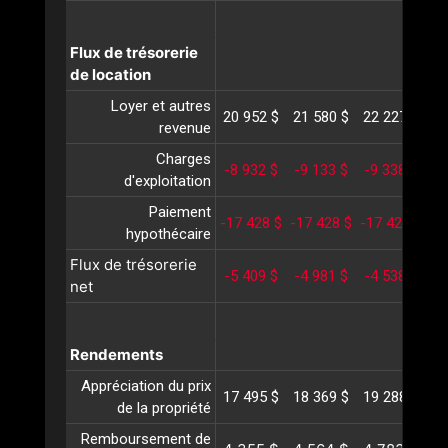
Flux de trésorerie
de location
Loyer et autres
20 952 $
21 580 $
22 227 $
22
revenue
Charges
-8 932 $
-9 133 $
-9 338 $
-9
d'exploitation
Paiement
-17 428 $
-17 428 $
-17 428 $
-1
hypothécaire
Flux de trésorerie
-5 409 $
-4 981 $
-4 538 $
-4
net
Rendements
Appréciation du prix
17 495 $
18 369 $
19 288 $
20
de la propriété
Remboursement de