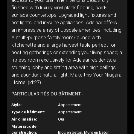
access to your unit. The interior is beautifully
finished with luxury vinyl plank flooring, hard-
surface countertops, upgraded light fixtures and
pot lights, and in-suite appliances. Adelaar offers
an impressive array of upscale amenities, including:
A multi-purpose family room/lounge with
kitchenette and a large harvest table-perfect for
hosting gatherings or extending your living space; a
fitness room exclusively for Adelaar residents; a
stunning lobby and sitting area with high ceilings
and abundant natural light. Make this Your Niagara
Home. (id:27)
PARTICULARITÉS DU BÂTIMENT :
Style:
Appartement
Type de bâtiment:
Appartement
Air climatisé:
Oui
Matériaux de
construction:
Bloc en béton, Murs en béton