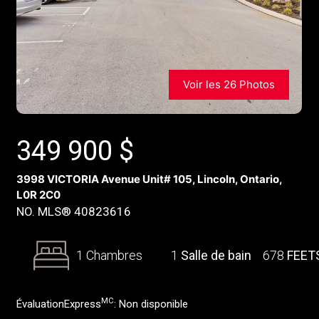
Voir les 26 Photos
349 900
$
3998 VICTORIA Avenue Unit# 105, Lincoln, Ontario,
L0R 2C0
NO. MLS® 40823616
1 Chambres
1
Salle de bain
678
FEET
MC
ÉvaluationExpress
:
Non disponible