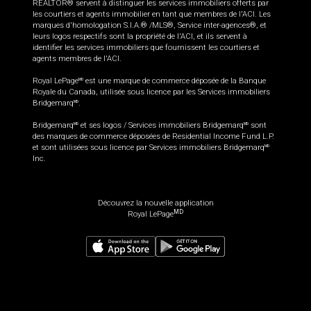
REALTOR® servent à distinguer les services immobiliers offerts par
les courtiers et agents immobilier en tant que membres de l'ACI. Les
marques d'homologation S.I.A.® /MLS®, Service inter-agences®, et
leurs logos respectifs sont la propriété de l'ACI, et ils servent à
identifier les services immobiliers que fournissent les courtiers et
agents membres de l'ACI.
Royal LePage
est une marque de commerce déposée de la Banque
MD
Royale du Canada, utilisée sous licence par les Services immobiliers
Bridgemarq
.
MD
Bridgemarq
et ses logos / Services immobiliers Bridgemarq
sont
MD
MD
des marques de commerce déposées de Residential Income Fund L.P.
et sont utilisées sous licence par Services immobiliers Bridgemarq
MD
Inc.
Découvrez la nouvelle application
MD
Royal LePage
349 900
$
Planifier une visite
Demander plus d'information