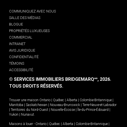
COMMUNIQUEZ AVEC NOUS
SALLE DES MÉDIAS
BLOGUE
PROPRIÉTÉS LUXUEUSES
COMMERCIAL
INTRANET
AVIS JURIDIQUE
CONFIDENTIALITÉ
TÉMOINS
ACCESSIBILITÉ
© SERVICES IMMOBILIERS BRIDGEMARQ
, 2026.
MD
TOUS DROITS RÉSERVÉS.
Trouver une maison
Ontario
|
Québec
|
Alberta
|
Colombie-Britannique
|
Manitoba
|
Saskatchewan
|
Nouveau-Brunswick
|
Terre-Neuve-et-Labrador
|
Territoires du Nord-Ouest
|
Nouvelle-Écosse
|
Île-du-Prince-Édouard
|
Yukon
|
Nunavut
.
Maisons à louer -
Ontario
|
Québec
|
Alberta
|
Colombie-Britannique
|