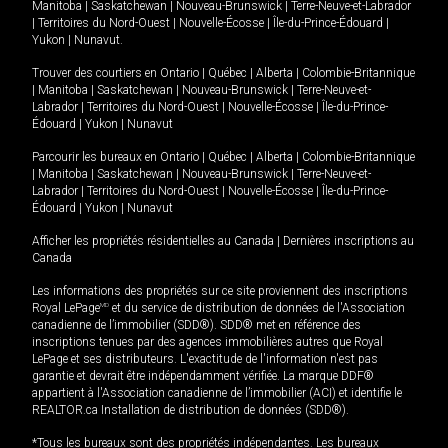
Manitoba
|
Saskatchewan
|
Nouveau-Brunswick
|
Terre-Neuve-et-Labrador
|
Territoires du Nord-Ouest
|
Nouvelle-Écosse
|
Île-du-Prince-Édouard
|
Yukon
|
Nunavut
.
Trouver des courtiers en
Ontario
|
Québec
|
Alberta
|
Colombie-Britannique
|
Manitoba
|
Saskatchewan
|
Nouveau-Brunswick
|
Terre-Neuve-et-
Labrador
|
Territoires du Nord-Ouest
|
Nouvelle-Écosse
|
Île-du-Prince-
Édouard
|
Yukon
|
Nunavut
Parcourir les bureaux en
Ontario
|
Québec
|
Alberta
|
Colombie-Britannique
|
Manitoba
|
Saskatchewan
|
Nouveau-Brunswick
|
Terre-Neuve-et-
Labrador
|
Territoires du Nord-Ouest
|
Nouvelle-Écosse
|
Île-du-Prince-
Édouard
|
Yukon
|
Nunavut
Afficher les propriétés résidentielles au Canada
|
Dernières inscriptions au
Canada
Les informations des propriétés sur ce site proviennent des inscriptions
Royal LePage
MD
et du service de distribution de données de l'Association
canadienne de l’immobilier (SDD®). SDD® met en référence des
inscriptions tenues par des agences immobilières autres que Royal
LePage et ses distributeurs. L'exactitude de l'information n'est pas
garantie et devrait être indépendamment vérifiée. La marque DDF®
appartient à l'Association canadienne de l’immobilier (ACI) et identifie le
REALTOR.ca Installation de distribution de données (SDD®).
*Tous les bureaux sont des propriétés indépendantes. Les bureaux