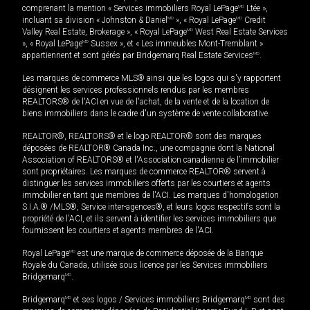
comprenant la mention « Services immobiliers Royal LePage
MD
Ltée »,
incluant sa division « Johnston & Daniel
MD
», « Royal LePage
MD
Credit
Valley Real Estate, Brokerage », « Royal LePage
MD
West Real Estate Services
», « Royal LePage
MD
Sussex », et « Les immeubles Mont-Tremblant »
appartiennent et sont gérés par Bridgemarq Real Estate Services
MD
.
Les marques de commerce MLS® ainsi que les logos qui s'y rapportent
désignent les services professionnels rendus par les membres
REALTORS® de l'ACI en vue de l'achat, de la vente et de la location de
biens immobiliers dans le cadre d'un système de vente collaborative.
REALTOR®, REALTORS® et le logo REALTOR® sont des marques
déposées de REALTOR® Canada Inc., une compagnie dont la National
Association of REALTORS® et l'Association canadienne de l’immobilier
sont propriétaires. Les marques de commerce REALTOR® servent à
distinguer les services immobiliers offerts par les courtiers et agents
immobilier en tant que membres de l'ACI. Les marques d'homologation
S.I.A.® /MLS®, Service inter-agences®, et leurs logos respectifs sont la
propriété de l'ACI, et ils servent à identifier les services immobiliers que
fournissent les courtiers et agents membres de l'ACI.
Royal LePage
MD
est une marque de commerce déposée de la Banque
Royale du Canada, utilisée sous licence par les Services immobiliers
Bridgemarq
MD
.
Bridgemarq
MD
et ses logos / Services immobiliers Bridgemarq
MD
sont des