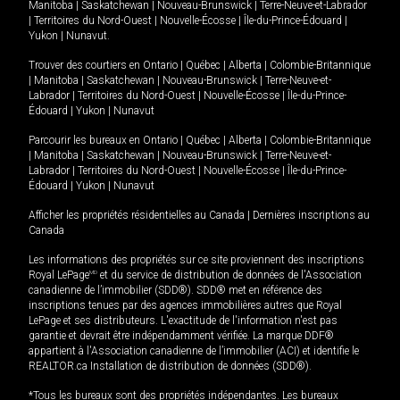
Manitoba
|
Saskatchewan
|
Nouveau-Brunswick
|
Terre-Neuve-et-Labrador
|
Territoires du Nord-Ouest
|
Nouvelle-Écosse
|
Île-du-Prince-Édouard
|
Yukon
|
Nunavut
.
Trouver des courtiers en
Ontario
|
Québec
|
Alberta
|
Colombie-Britannique
|
Manitoba
|
Saskatchewan
|
Nouveau-Brunswick
|
Terre-Neuve-et-
Labrador
|
Territoires du Nord-Ouest
|
Nouvelle-Écosse
|
Île-du-Prince-
Édouard
|
Yukon
|
Nunavut
Parcourir les bureaux en
Ontario
|
Québec
|
Alberta
|
Colombie-Britannique
|
Manitoba
|
Saskatchewan
|
Nouveau-Brunswick
|
Terre-Neuve-et-
Labrador
|
Territoires du Nord-Ouest
|
Nouvelle-Écosse
|
Île-du-Prince-
Édouard
|
Yukon
|
Nunavut
Afficher les propriétés résidentielles au Canada
|
Dernières inscriptions au
Canada
Les informations des propriétés sur ce site proviennent des inscriptions
Royal LePage
MD
et du service de distribution de données de l'Association
canadienne de l’immobilier (SDD®). SDD® met en référence des
inscriptions tenues par des agences immobilières autres que Royal
LePage et ses distributeurs. L'exactitude de l'information n'est pas
garantie et devrait être indépendamment vérifiée. La marque DDF®
appartient à l'Association canadienne de l’immobilier (ACI) et identifie le
REALTOR.ca Installation de distribution de données (SDD®).
*Tous les bureaux sont des propriétés indépendantes. Les bureaux