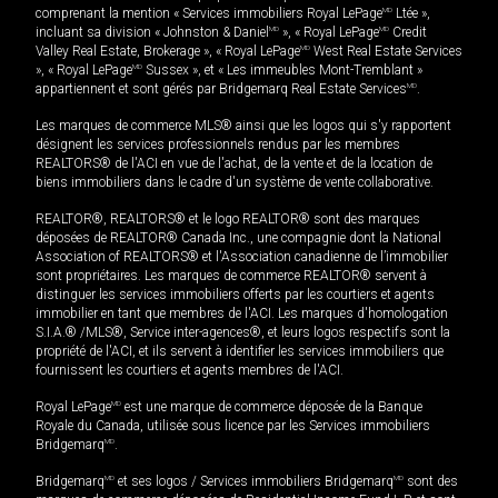
comprenant la mention « Services immobiliers Royal LePage
MD
Ltée »,
incluant sa division « Johnston & Daniel
MD
», « Royal LePage
MD
Credit
Valley Real Estate, Brokerage », « Royal LePage
MD
West Real Estate Services
», « Royal LePage
MD
Sussex », et « Les immeubles Mont-Tremblant »
appartiennent et sont gérés par Bridgemarq Real Estate Services
MD
.
Les marques de commerce MLS® ainsi que les logos qui s'y rapportent
désignent les services professionnels rendus par les membres
REALTORS® de l'ACI en vue de l'achat, de la vente et de la location de
biens immobiliers dans le cadre d'un système de vente collaborative.
REALTOR®, REALTORS® et le logo REALTOR® sont des marques
déposées de REALTOR® Canada Inc., une compagnie dont la National
Association of REALTORS® et l'Association canadienne de l’immobilier
sont propriétaires. Les marques de commerce REALTOR® servent à
distinguer les services immobiliers offerts par les courtiers et agents
immobilier en tant que membres de l'ACI. Les marques d'homologation
S.I.A.® /MLS®, Service inter-agences®, et leurs logos respectifs sont la
propriété de l'ACI, et ils servent à identifier les services immobiliers que
fournissent les courtiers et agents membres de l'ACI.
Royal LePage
MD
est une marque de commerce déposée de la Banque
Royale du Canada, utilisée sous licence par les Services immobiliers
Bridgemarq
MD
.
Bridgemarq
MD
et ses logos / Services immobiliers Bridgemarq
MD
sont des