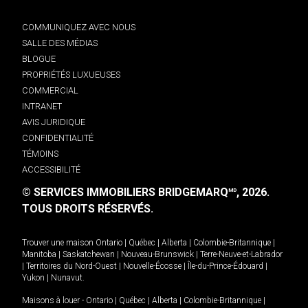
COMMUNIQUEZ AVEC NOUS
SALLE DES MÉDIAS
BLOGUE
PROPRIÉTÉS LUXUEUSES
COMMERCIAL
INTRANET
AVIS JURIDIQUE
CONFIDENTIALITÉ
TÉMOINS
ACCESSIBILITÉ
© SERVICES IMMOBILIERS BRIDGEMARQ
, 2026.
MD
TOUS DROITS RÉSERVÉS.
Trouver une maison
Ontario
|
Québec
|
Alberta
|
Colombie-Britannique
|
Manitoba
|
Saskatchewan
|
Nouveau-Brunswick
|
Terre-Neuve-et-Labrador
|
Territoires du Nord-Ouest
|
Nouvelle-Écosse
|
Île-du-Prince-Édouard
|
Yukon
|
Nunavut
.
Maisons à louer -
Ontario
|
Québec
|
Alberta
|
Colombie-Britannique
|