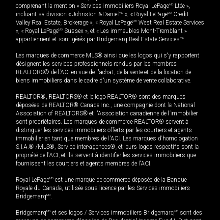
comprenant la mention « Services immobiliers Royal LePage
MD
Ltée »,
incluant sa division « Johnston & Daniel
MD
», « Royal LePage
MD
Credit
Valley Real Estate, Brokerage », « Royal LePage
MD
West Real Estate Services
», « Royal LePage
MD
Sussex », et « Les immeubles Mont-Tremblant »
appartiennent et sont gérés par Bridgemarq Real Estate Services
MD
.
Les marques de commerce MLS® ainsi que les logos qui s'y rapportent
désignent les services professionnels rendus par les membres
REALTORS® de l'ACI en vue de l'achat, de la vente et de la location de
biens immobiliers dans le cadre d'un système de vente collaborative.
REALTOR®, REALTORS® et le logo REALTOR® sont des marques
déposées de REALTOR® Canada Inc., une compagnie dont la National
Association of REALTORS® et l'Association canadienne de l’immobilier
sont propriétaires. Les marques de commerce REALTOR® servent à
distinguer les services immobiliers offerts par les courtiers et agents
immobilier en tant que membres de l'ACI. Les marques d'homologation
S.I.A.® /MLS®, Service inter-agences®, et leurs logos respectifs sont la
propriété de l'ACI, et ils servent à identifier les services immobiliers que
fournissent les courtiers et agents membres de l'ACI.
Royal LePage
MD
est une marque de commerce déposée de la Banque
Royale du Canada, utilisée sous licence par les Services immobiliers
Bridgemarq
MD
.
Bridgemarq
MD
et ses logos / Services immobiliers Bridgemarq
MD
sont des