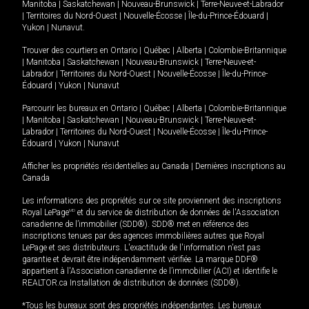
Manitoba
|
Saskatchewan
|
Nouveau-Brunswick
|
Terre-Neuve-et-Labrador
|
Territoires du Nord-Ouest
|
Nouvelle-Écosse
|
Île-du-Prince-Édouard
|
Yukon
|
Nunavut
.
Trouver des courtiers en
Ontario
|
Québec
|
Alberta
|
Colombie-Britannique
|
Manitoba
|
Saskatchewan
|
Nouveau-Brunswick
|
Terre-Neuve-et-
Labrador
|
Territoires du Nord-Ouest
|
Nouvelle-Écosse
|
Île-du-Prince-
Édouard
|
Yukon
|
Nunavut
Parcourir les bureaux en
Ontario
|
Québec
|
Alberta
|
Colombie-Britannique
|
Manitoba
|
Saskatchewan
|
Nouveau-Brunswick
|
Terre-Neuve-et-
Labrador
|
Territoires du Nord-Ouest
|
Nouvelle-Écosse
|
Île-du-Prince-
Édouard
|
Yukon
|
Nunavut
Afficher les propriétés résidentielles au Canada
|
Dernières inscriptions au
Canada
Les informations des propriétés sur ce site proviennent des inscriptions
Royal LePage
MD
et du service de distribution de données de l'Association
canadienne de l’immobilier (SDD®). SDD® met en référence des
inscriptions tenues par des agences immobilières autres que Royal
LePage et ses distributeurs. L'exactitude de l'information n'est pas
garantie et devrait être indépendamment vérifiée. La marque DDF®
appartient à l'Association canadienne de l’immobilier (ACI) et identifie le
REALTOR.ca Installation de distribution de données (SDD®).
*Tous les bureaux sont des propriétés indépendantes. Les bureaux