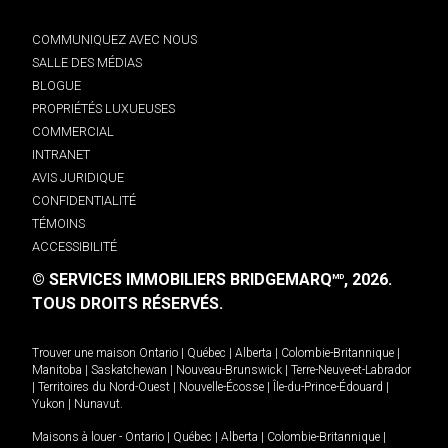
COMMUNIQUEZ AVEC NOUS
SALLE DES MÉDIAS
BLOGUE
PROPRIÉTÉS LUXUEUSES
COMMERCIAL
INTRANET
AVIS JURIDIQUE
CONFIDENTIALITÉ
TÉMOINS
ACCESSIBILITÉ
© SERVICES IMMOBILIERS BRIDGEMARQ
, 2026.
MD
TOUS DROITS RÉSERVÉS.
Trouver une maison
Ontario
|
Québec
|
Alberta
|
Colombie-Britannique
|
Manitoba
|
Saskatchewan
|
Nouveau-Brunswick
|
Terre-Neuve-et-Labrador
|
Territoires du Nord-Ouest
|
Nouvelle-Écosse
|
Île-du-Prince-Édouard
|
Yukon
|
Nunavut
.
Maisons à louer -
Ontario
|
Québec
|
Alberta
|
Colombie-Britannique
|