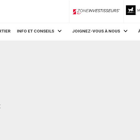
ZoneInvestisseurs RLP
RTIER
INFO ET CONSEILS
JOIGNEZ-VOUS À NOUS
t