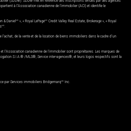
mobilier (SDD®). SDD® met en référence des inscriptions tenues par des agences
rtient à l'Association canadienne de l’immobilier (ACI) et identifie le
on & Daniel
MD
», « Royal LePage
MD
Credit Valley Real Estate, Brokerage », « Royal
es
MD
.
chat, de la vente et de la location de biens immobiliers dans le cadre d'un
Association canadienne de l’immobilier sont propriétaires. Les marques de
ation S.I.A.® /MLS®, Service inter-agences®, et leurs logos respectifs sont la
nce par Services immobiliers Bridgemarq
MD
Inc.