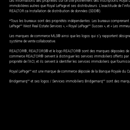
Les informations des propriétés sur ce site proviennent des inscriptions Royal 
immobilières autres que Royal LePage et ses distributeurs. L'exactitude de l'info
REALTOR.ca Installation de distribution de données (SDD®).
*Tous les bureaux sont des propriétés indépendantes. Les bureaux comprenant 
LePage
MD
West Real Estate Services », « Royal LePage
MD
Sussex », et « Les immeu
Les marques de commerce MLS® ainsi que les logos qui s'y rapportent désignent
système de vente collaborative.
REALTOR®, REALTORS® et le logo REALTOR® sont des marques déposées de REAL
commerce REALTOR® servent à distinguer les services immobiliers offerts par le
propriété de l'ACI, et ils servent à identifier les services immobiliers que fourni
Royal LePage
MD
est une marque de commerce déposée de la Banque Royale du Cana
Bridgemarq
MD
et ses logos / Services immobiliers Bridgemarq
MD
sont des marque