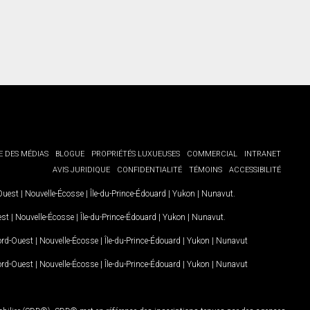
E DES MÉDIAS
BLOGUE
PROPRIÉTÉS LUXUEUSES
COMMERCIAL
INTRANET
AVIS JURIDIQUE
CONFIDENTIALITÉ
TÉMOINS
ACCESSIBILITÉ
-Ouest
|
Nouvelle-Écosse
|
Île-du-Prince-Édouard
|
Yukon
|
Nunavut
.
est
|
Nouvelle-Écosse
|
Île-du-Prince-Édouard
|
Yukon
|
Nunavut
.
Nord-Ouest
|
Nouvelle-Écosse
|
Île-du-Prince-Édouard
|
Yukon
|
Nunavut
Nord-Ouest
|
Nouvelle-Écosse
|
Île-du-Prince-Édouard
|
Yukon
|
Nunavut