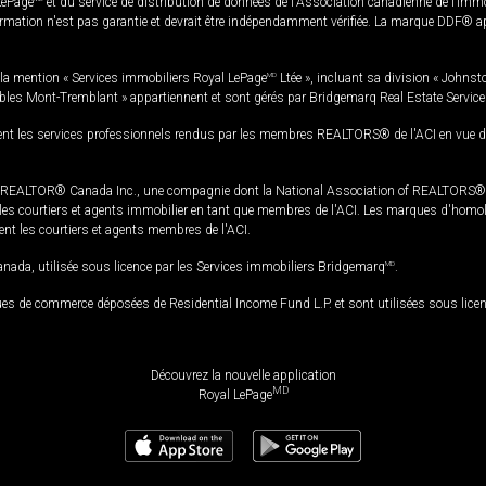
LePage
et du service de distribution de données de l'Association canadienne de l’im
rmation n'est pas garantie et devrait être indépendamment vérifiée. La marque DDF® appa
la mention « Services immobiliers Royal LePage
MD
Ltée », incluant sa division « Johnst
bles Mont-Tremblant » appartiennent et sont gérés par Bridgemarq Real Estate Servic
 les services professionnels rendus par les membres REALTORS® de l'ACI en vue de l'a
TOR® Canada Inc., une compagnie dont la National Association of REALTORS® et l'
s courtiers et agents immobilier en tant que membres de l'ACI. Les marques d'homolog
ssent les courtiers et agents membres de l'ACI.
da, utilisée sous licence par les Services immobiliers Bridgemarq
MD
.
s de commerce déposées de Residential Income Fund L.P. et sont utilisées sous lice
Découvrez la nouvelle application
MD
Royal LePage