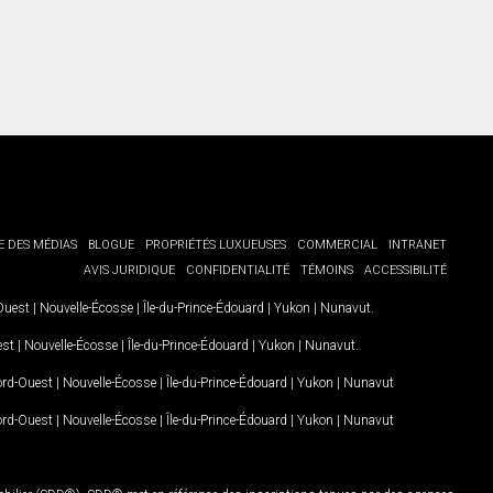
E DES MÉDIAS
BLOGUE
PROPRIÉTÉS LUXUEUSES
COMMERCIAL
INTRANET
AVIS JURIDIQUE
CONFIDENTIALITÉ
TÉMOINS
ACCESSIBILITÉ
-Ouest
|
Nouvelle-Écosse
|
Île-du-Prince-Édouard
|
Yukon
|
Nunavut
.
est
|
Nouvelle-Écosse
|
Île-du-Prince-Édouard
|
Yukon
|
Nunavut
.
Nord-Ouest
|
Nouvelle-Écosse
|
Île-du-Prince-Édouard
|
Yukon
|
Nunavut
Nord-Ouest
|
Nouvelle-Écosse
|
Île-du-Prince-Édouard
|
Yukon
|
Nunavut