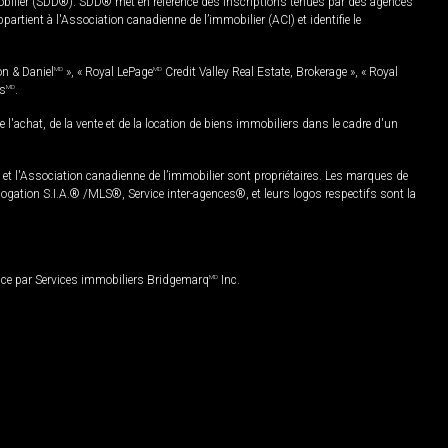
mobilier (SDD®). SDD® met en référence des inscriptions tenues par des agences
rtient à l'Association canadienne de l’immobilier (ACI) et identifie le
on & Daniel
MD
», « Royal LePage
MD
Credit Valley Real Estate, Brokerage », « Royal
es
MD
.
chat, de la vente et de la location de biens immobiliers dans le cadre d'un
Association canadienne de l’immobilier sont propriétaires. Les marques de
ation S.I.A.® /MLS®, Service inter-agences®, et leurs logos respectifs sont la
nce par Services immobiliers Bridgemarq
MD
Inc.