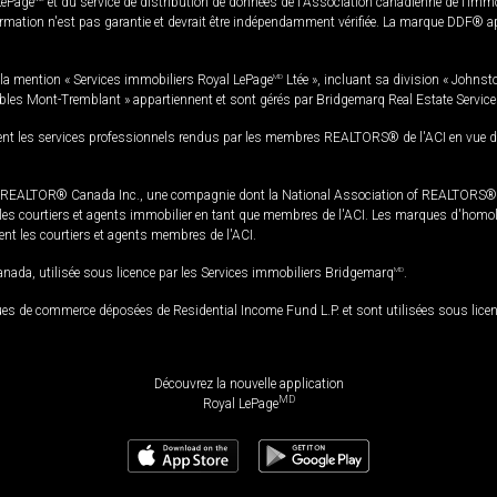
LePage
et du service de distribution de données de l'Association canadienne de l’im
rmation n'est pas garantie et devrait être indépendamment vérifiée. La marque DDF® appa
la mention « Services immobiliers Royal LePage
MD
Ltée », incluant sa division « Johnst
bles Mont-Tremblant » appartiennent et sont gérés par Bridgemarq Real Estate Servic
 les services professionnels rendus par les membres REALTORS® de l'ACI en vue de l'a
TOR® Canada Inc., une compagnie dont la National Association of REALTORS® et l'
s courtiers et agents immobilier en tant que membres de l'ACI. Les marques d'homolog
ssent les courtiers et agents membres de l'ACI.
da, utilisée sous licence par les Services immobiliers Bridgemarq
MD
.
s de commerce déposées de Residential Income Fund L.P. et sont utilisées sous lice
Découvrez la nouvelle application
MD
Royal LePage