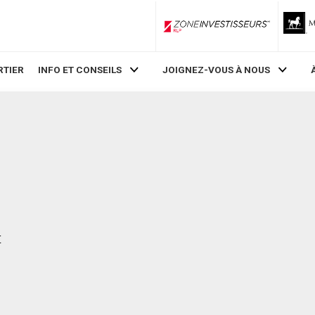
ZoneInvestisseurs RLP
RTIER
INFO ET CONSEILS
JOIGNEZ-VOUS À NOUS
t