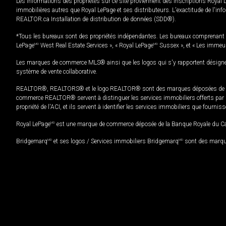
Les informations des propriétés sur ce site proviennent des inscriptions Royal 
immobilières autres que Royal LePage et ses distributeurs. L'exactitude de l'info
REALTOR.ca Installation de distribution de données (SDD®).
*Tous les bureaux sont des propriétés indépendantes. Les bureaux comprenant 
LePage
MD
West Real Estate Services », « Royal LePage
MD
Sussex », et « Les immeu
Les marques de commerce MLS® ainsi que les logos qui s'y rapportent désignent
système de vente collaborative.
REALTOR®, REALTORS® et le logo REALTOR® sont des marques déposées de REAL
commerce REALTOR® servent à distinguer les services immobiliers offerts par le
propriété de l'ACI, et ils servent à identifier les services immobiliers que fourni
Royal LePage
MD
est une marque de commerce déposée de la Banque Royale du Cana
Bridgemarq
MD
et ses logos / Services immobiliers Bridgemarq
MD
sont des marque