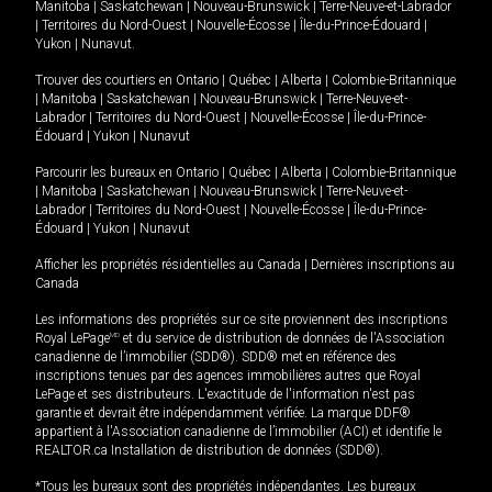
Manitoba
|
Saskatchewan
|
Nouveau-Brunswick
|
Terre-Neuve-et-Labrador
|
Territoires du Nord-Ouest
|
Nouvelle-Écosse
|
Île-du-Prince-Édouard
|
Yukon
|
Nunavut
.
Trouver des courtiers en
Ontario
|
Québec
|
Alberta
|
Colombie-Britannique
|
Manitoba
|
Saskatchewan
|
Nouveau-Brunswick
|
Terre-Neuve-et-
Labrador
|
Territoires du Nord-Ouest
|
Nouvelle-Écosse
|
Île-du-Prince-
Édouard
|
Yukon
|
Nunavut
Parcourir les bureaux en
Ontario
|
Québec
|
Alberta
|
Colombie-Britannique
|
Manitoba
|
Saskatchewan
|
Nouveau-Brunswick
|
Terre-Neuve-et-
Labrador
|
Territoires du Nord-Ouest
|
Nouvelle-Écosse
|
Île-du-Prince-
Édouard
|
Yukon
|
Nunavut
Afficher les propriétés résidentielles au Canada
|
Dernières inscriptions au
Canada
Les informations des propriétés sur ce site proviennent des inscriptions
Royal LePage
MD
et du service de distribution de données de l'Association
canadienne de l’immobilier (SDD®). SDD® met en référence des
inscriptions tenues par des agences immobilières autres que Royal
LePage et ses distributeurs. L'exactitude de l'information n'est pas
garantie et devrait être indépendamment vérifiée. La marque DDF®
appartient à l'Association canadienne de l’immobilier (ACI) et identifie le
REALTOR.ca Installation de distribution de données (SDD®).
*Tous les bureaux sont des propriétés indépendantes. Les bureaux