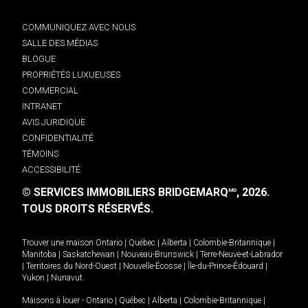
COMMUNIQUEZ AVEC NOUS
SALLE DES MÉDIAS
BLOGUE
PROPRIÉTÉS LUXUEUSES
COMMERCIAL
INTRANET
AVIS JURIDIQUE
CONFIDENTIALITÉ
TÉMOINS
ACCESSIBILITÉ
© SERVICES IMMOBILIERS BRIDGEMARQ
, 2026.
MD
TOUS DROITS RÉSERVÉS.
Trouver une maison
Ontario
|
Québec
|
Alberta
|
Colombie-Britannique
|
Manitoba
|
Saskatchewan
|
Nouveau-Brunswick
|
Terre-Neuve-et-Labrador
|
Territoires du Nord-Ouest
|
Nouvelle-Écosse
|
Île-du-Prince-Édouard
|
Yukon
|
Nunavut
.
Maisons à louer -
Ontario
|
Québec
|
Alberta
|
Colombie-Britannique
|