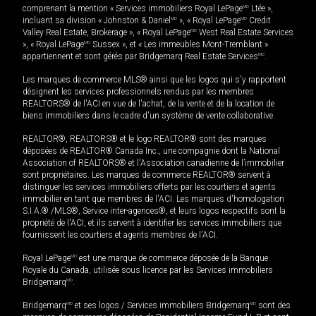
comprenant la mention « Services immobiliers Royal LePage
MD
Ltée »,
incluant sa division « Johnston & Daniel
MD
», « Royal LePage
MD
Credit
Valley Real Estate, Brokerage », « Royal LePage
MD
West Real Estate Services
», « Royal LePage
MD
Sussex », et « Les immeubles Mont-Tremblant »
appartiennent et sont gérés par Bridgemarq Real Estate Services
MD
.
Les marques de commerce MLS® ainsi que les logos qui s'y rapportent
désignent les services professionnels rendus par les membres
REALTORS® de l'ACI en vue de l'achat, de la vente et de la location de
biens immobiliers dans le cadre d'un système de vente collaborative.
REALTOR®, REALTORS® et le logo REALTOR® sont des marques
déposées de REALTOR® Canada Inc., une compagnie dont la National
Association of REALTORS® et l'Association canadienne de l’immobilier
sont propriétaires. Les marques de commerce REALTOR® servent à
distinguer les services immobiliers offerts par les courtiers et agents
immobilier en tant que membres de l'ACI. Les marques d'homologation
S.I.A.® /MLS®, Service inter-agences®, et leurs logos respectifs sont la
propriété de l'ACI, et ils servent à identifier les services immobiliers que
fournissent les courtiers et agents membres de l'ACI.
Royal LePage
MD
est une marque de commerce déposée de la Banque
Royale du Canada, utilisée sous licence par les Services immobiliers
Bridgemarq
MD
.
Bridgemarq
MD
et ses logos / Services immobiliers Bridgemarq
MD
sont des