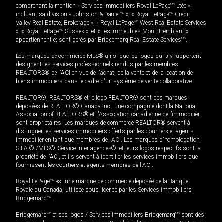
comprenant la mention « Services immobiliers Royal LePage
MD
Ltée »,
incluant sa division « Johnston & Daniel
MD
», « Royal LePage
MD
Credit
Valley Real Estate, Brokerage », « Royal LePage
MD
West Real Estate Services
», « Royal LePage
MD
Sussex », et « Les immeubles Mont-Tremblant »
appartiennent et sont gérés par Bridgemarq Real Estate Services
MD
.
Les marques de commerce MLS® ainsi que les logos qui s'y rapportent
désignent les services professionnels rendus par les membres
REALTORS® de l'ACI en vue de l'achat, de la vente et de la location de
biens immobiliers dans le cadre d'un système de vente collaborative.
REALTOR®, REALTORS® et le logo REALTOR® sont des marques
déposées de REALTOR® Canada Inc., une compagnie dont la National
Association of REALTORS® et l'Association canadienne de l’immobilier
sont propriétaires. Les marques de commerce REALTOR® servent à
distinguer les services immobiliers offerts par les courtiers et agents
immobilier en tant que membres de l'ACI. Les marques d'homologation
S.I.A.® /MLS®, Service inter-agences®, et leurs logos respectifs sont la
propriété de l'ACI, et ils servent à identifier les services immobiliers que
fournissent les courtiers et agents membres de l'ACI.
Royal LePage
MD
est une marque de commerce déposée de la Banque
Royale du Canada, utilisée sous licence par les Services immobiliers
Bridgemarq
MD
.
Bridgemarq
MD
et ses logos / Services immobiliers Bridgemarq
MD
sont des