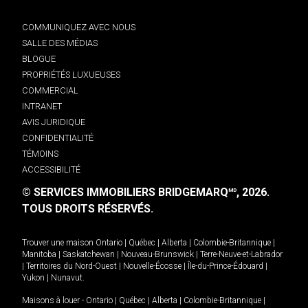
COMMUNIQUEZ AVEC NOUS
SALLE DES MÉDIAS
BLOGUE
PROPRIÉTÉS LUXUEUSES
COMMERCIAL
INTRANET
AVIS JURIDIQUE
CONFIDENTIALITÉ
TÉMOINS
ACCESSIBILITÉ
© SERVICES IMMOBILIERS BRIDGEMARQ
, 2026.
MD
TOUS DROITS RÉSERVÉS.
Trouver une maison
Ontario
|
Québec
|
Alberta
|
Colombie-Britannique
|
Manitoba
|
Saskatchewan
|
Nouveau-Brunswick
|
Terre-Neuve-et-Labrador
|
Territoires du Nord-Ouest
|
Nouvelle-Écosse
|
Île-du-Prince-Édouard
|
Yukon
|
Nunavut
.
Maisons à louer -
Ontario
|
Québec
|
Alberta
|
Colombie-Britannique
|