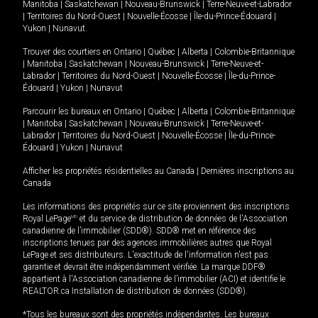
Manitoba
|
Saskatchewan
|
Nouveau-Brunswick
|
Terre-Neuve-et-Labrador
|
Territoires du Nord-Ouest
|
Nouvelle-Écosse
|
Île-du-Prince-Édouard
|
Yukon
|
Nunavut
.
Trouver des courtiers en
Ontario
|
Québec
|
Alberta
|
Colombie-Britannique
|
Manitoba
|
Saskatchewan
|
Nouveau-Brunswick
|
Terre-Neuve-et-
Labrador
|
Territoires du Nord-Ouest
|
Nouvelle-Écosse
|
Île-du-Prince-
Édouard
|
Yukon
|
Nunavut
Parcourir les bureaux en
Ontario
|
Québec
|
Alberta
|
Colombie-Britannique
|
Manitoba
|
Saskatchewan
|
Nouveau-Brunswick
|
Terre-Neuve-et-
Labrador
|
Territoires du Nord-Ouest
|
Nouvelle-Écosse
|
Île-du-Prince-
Édouard
|
Yukon
|
Nunavut
Afficher les propriétés résidentielles au Canada
|
Dernières inscriptions au
Canada
Les informations des propriétés sur ce site proviennent des inscriptions
Royal LePage
MD
et du service de distribution de données de l'Association
canadienne de l’immobilier (SDD®). SDD® met en référence des
inscriptions tenues par des agences immobilières autres que Royal
LePage et ses distributeurs. L'exactitude de l'information n'est pas
garantie et devrait être indépendamment vérifiée. La marque DDF®
appartient à l'Association canadienne de l’immobilier (ACI) et identifie le
REALTOR.ca Installation de distribution de données (SDD®).
*Tous les bureaux sont des propriétés indépendantes. Les bureaux