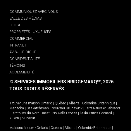
COMMUNIQUEZ AVEC NOUS
SALLE DES MÉDIAS
BLOGUE
PROPRIÉTÉS LUXUEUSES
COMMERCIAL
INTRANET
AVIS JURIDIQUE
CONFIDENTIALITÉ
TÉMOINS
ACCESSIBILITÉ
© SERVICES IMMOBILIERS BRIDGEMARQ
, 2026.
MD
TOUS DROITS RÉSERVÉS.
Trouver une maison
Ontario
|
Québec
|
Alberta
|
Colombie-Britannique
|
Manitoba
|
Saskatchewan
|
Nouveau-Brunswick
|
Terre-Neuve-et-Labrador
|
Territoires du Nord-Ouest
|
Nouvelle-Écosse
|
Île-du-Prince-Édouard
|
Yukon
|
Nunavut
.
Maisons à louer -
Ontario
|
Québec
|
Alberta
|
Colombie-Britannique
|