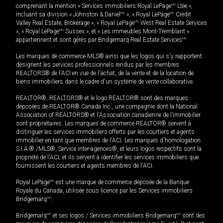
comprenant la mention « Services immobiliers Royal LePage
MD
Ltée »,
incluant sa division « Johnston & Daniel
MD
», « Royal LePage
MD
Credit
Valley Real Estate, Brokerage », « Royal LePage
MD
West Real Estate Services
», « Royal LePage
MD
Sussex », et « Les immeubles Mont-Tremblant »
appartiennent et sont gérés par Bridgemarq Real Estate Services
MD
.
Les marques de commerce MLS® ainsi que les logos qui s'y rapportent
désignent les services professionnels rendus par les membres
REALTORS® de l'ACI en vue de l'achat, de la vente et de la location de
biens immobiliers dans le cadre d'un système de vente collaborative.
REALTOR®, REALTORS® et le logo REALTOR® sont des marques
déposées de REALTOR® Canada Inc., une compagnie dont la National
Association of REALTORS® et l'Association canadienne de l’immobilier
sont propriétaires. Les marques de commerce REALTOR® servent à
distinguer les services immobiliers offerts par les courtiers et agents
immobilier en tant que membres de l'ACI. Les marques d'homologation
S.I.A.® /MLS®, Service inter-agences®, et leurs logos respectifs sont la
propriété de l'ACI, et ils servent à identifier les services immobiliers que
fournissent les courtiers et agents membres de l'ACI.
Royal LePage
MD
est une marque de commerce déposée de la Banque
Royale du Canada, utilisée sous licence par les Services immobiliers
Bridgemarq
MD
.
Bridgemarq
MD
et ses logos / Services immobiliers Bridgemarq
MD
sont des