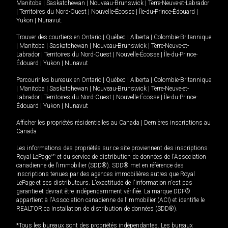
Manitoba
|
Saskatchewan
|
Nouveau-Brunswick
|
Terre-Neuve-et-Labrador
|
Territoires du Nord-Ouest
|
Nouvelle-Écosse
|
Île-du-Prince-Édouard
|
Yukon
|
Nunavut
.
Trouver des courtiers en
Ontario
|
Québec
|
Alberta
|
Colombie-Britannique
|
Manitoba
|
Saskatchewan
|
Nouveau-Brunswick
|
Terre-Neuve-et-
Labrador
|
Territoires du Nord-Ouest
|
Nouvelle-Écosse
|
Île-du-Prince-
Édouard
|
Yukon
|
Nunavut
Parcourir les bureaux en
Ontario
|
Québec
|
Alberta
|
Colombie-Britannique
|
Manitoba
|
Saskatchewan
|
Nouveau-Brunswick
|
Terre-Neuve-et-
Labrador
|
Territoires du Nord-Ouest
|
Nouvelle-Écosse
|
Île-du-Prince-
Édouard
|
Yukon
|
Nunavut
Afficher les propriétés résidentielles au Canada
|
Dernières inscriptions au
Canada
Les informations des propriétés sur ce site proviennent des inscriptions
Royal LePage
MD
et du service de distribution de données de l'Association
canadienne de l’immobilier (SDD®). SDD® met en référence des
inscriptions tenues par des agences immobilières autres que Royal
LePage et ses distributeurs. L'exactitude de l'information n'est pas
garantie et devrait être indépendamment vérifiée. La marque DDF®
appartient à l'Association canadienne de l’immobilier (ACI) et identifie le
REALTOR.ca Installation de distribution de données (SDD®).
*Tous les bureaux sont des propriétés indépendantes. Les bureaux